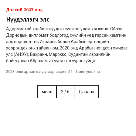
Дэлхий 2023 онд
Нүүдэллэгч элс
Адармаатай холбоотнуудын сүлжээ улам хөгжинө. Ойрхи
Дорнодын дипломат бодлогод сүүлийн үед гарсан хамгийн
эрс өөрчлөлт нь Израиль болон Арабын ертөнцийн
хоорондох энх тайван юм. 2020 онд Арабын нэгдсэн эмират
улс (АНЭУ), Бахрайн, Марокко, Судантай Израилийн
байгуулсан Абрахамын үүнд гол үүрэг гүйцэт
2023 оны арван нэгдүгээр сарын 21
·
1 мин
уншина
Өмнөх
2
/
6
Дараах