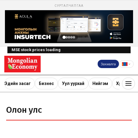
СУРТАЛЧИЛГАА
MSE stock prices loading
Захиалга
Эдийн засаг
Бизнес
Уул уурхай
Нийгэм
Хөрөнгө ору
Олон улс