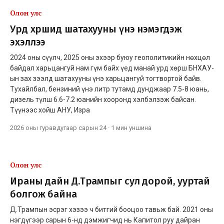
Олон улс
Урд хөршид шатахууны үнэ нэмэгдэж
эхэллээ
2024 оны сүүлч, 2025 оны эхээр буюу геополитикийн нөхцөл
байдал харьцангуй нам гүм байх үед манай урд хөрш БНХАУ-
ын зах зээлд шатахууны үнэ харьцангуй тогтвортой байв.
Тухайлбал, бензиний үнэ литр тутамд дунджаар 7.5-8 юань,
дизель түлш 6.6-7.2 юанийн хооронд хэлбэлзэж байсан.
Түүнээс хойш АНУ, Изра
2026 оны гуравдугаар сарын 24
·
1 мин
уншина
Олон улс
Ираны дайн Д.Трампыг сул дорой, ууртай
болгож байна
Д.Трампын эсрэг хэзээ ч битгий бооцоо тавьж бай. 2021 оны
нэгдүгээр сарын 6-нд дэмжигчид нь Капитол руу дайран