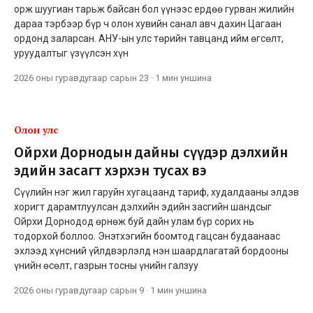
орж шуугиан тарьж байсан бол үүнээс ердөө гурван жилийн
дараа тэрбээр бүр ч олон хувийн санал авч дахин Цагаан
ордонд заларсан. АНУ-ын улс төрийн тавцанд ийм өгсөлт,
уруудалтыг үзүүлсэн хүн
2026 оны гуравдугаар сарын 23
·
1 мин
уншина
Олон улс
Ойрхи Дорнодын дайны сүүдэр дэлхийн
эдийн засагт хэрхэн тусах вэ
Сүүлийн нэг жил гаруйн хугацаанд тариф, худалдааны элдэв
хоригт дарамтлуулсан дэлхийн эдийн засгийн шандсыг
Ойрхи Дорнодод өрнөж буй дайн улам бүр сорих нь
тодорхой боллоо. Энэтхэгийн боомтод гацсан будаанаас
эхлээд хүнсний үйлдвэрлэлд нэн шаардлагатай бордооны
үнийн өсөлт, газрын тосны үнийн галзуу
2026 оны гуравдугаар сарын 9
·
1 мин
уншина