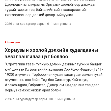
Дорнодын эл хямрал нь Ормузын хоолойгоор дамждаг
түүхий газрын тос, байгалийн хийн тээвэрлэлтийг
хязгаарласнаар дэлхий даяар нийлүүлэл
2026 оны дөрөвдүгээр сарын 6
·
1 мин
уншина
Олон улс
Хормузын хоолой дэлхийн худалдааны
эмзэг зангилаа цэг боллоо
“Стратегийн таван түлхүүр дэлхий дахиныг түгжиж байдаг
юм” хэмээн Их Британийн адмирал Сэр Жэки Фишер (1841-
1920) өгүүлжээ. Тэрбээр нэн чухал таван усан замын тухай
өгүүлсэн нь энэ байв. Тэд бол Сингапур, Кэйптаун,
Александриа, Гибралтар, Довер юм. Өнөөдөр энэ тав дээр
Хормуз хэмээх жижиг арал болон
2026 оны гуравдугаар сарын 30
·
1 мин
уншина