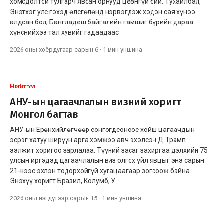
хомсдолтой тулгарч явсан орнууд цөөнгүй бий. Тухайлбал,
Энэтхэг улс гэхэд өлсгөлөнд нэрвэгдэж хэдэн сая хүнээ
алдсан бол, Бангладеш байгалийн гамшиг бүрийн дараа
хүнснийхээ тал хувийг гадаадаас
2026 оны хоёрдугаар сарын 6
·
1 мин
уншина
Нийгэм
АНУ-ын цагаачлалын визний хоригт
Монгол багтав
АНУ-ын Ерөнхийлөгчөөр сонгогдсоноос хойш цагаачдын
эсрэг хатуу ширүүн арга хэмжээ авч эхэлсэн Д.Трамп
ээлжит хоригоо зарлалаа. Түүний засаг захиргаа дэлхийн 75
улсын иргэдэд цагаачлалын виз олгох үйл явцыг энэ сарын
21-нээс эхлэн тодорхойгүй хугацаагаар зогсоож байна.
Энэхүү хоригт Бразил, Колумб, У
2026 оны нэгдүгээр сарын 15
·
1 мин
уншина