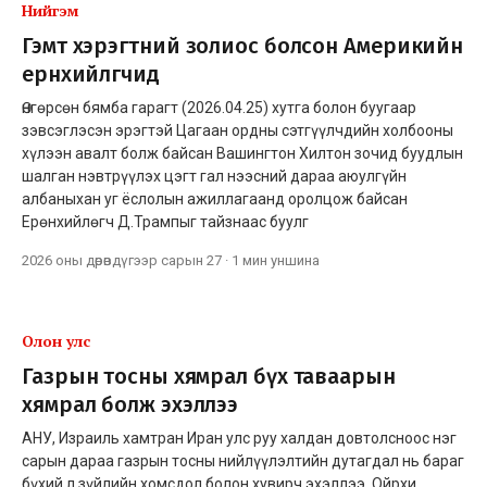
Нийгэм
Гэмт хэрэгтний золиос болсон Америкийн
ерөнхийлөгчид
Өнгөрсөн бямба гарагт (2026.04.25) хутга болон буугаар
зэвсэглэсэн эрэгтэй Цагаан ордны сэтгүүлчдийн холбооны
хүлээн авалт болж байсан Вашингтон Хилтон зочид буудлын
шалган нэвтрүүлэх цэгт гал нээсний дараа аюулгүйн
албаныхан уг ёслолын ажиллагаанд оролцож байсан
Ерөнхийлөгч Д.Трампыг тайзнаас буулг
2026 оны дөрөвдүгээр сарын 27
·
1 мин
уншина
Олон улс
Газрын тосны хямрал бүх таваарын
хямрал болж эхэллээ
АНУ, Израиль хамтран Иран улс руу халдан довтолсноос нэг
сарын дараа газрын тосны нийлүүлэлтийн дутагдал нь бараг
бүхий л зүйлийн хомсдол болон хувирч эхэллээ. Ойрхи