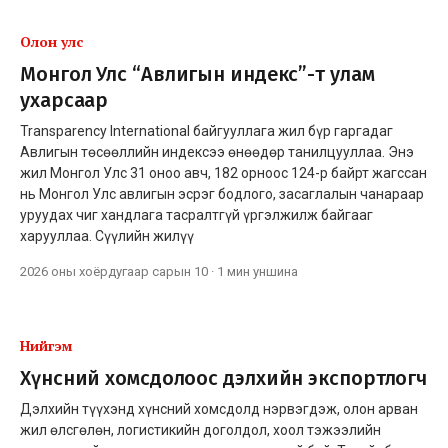
Олон улс
Монгол Улс “Авлигын индекс”-т улам
ухарсаар
Transparency International байгууллага жил бүр гаргадаг
Авлигын төсөөллийн индексээ өнөөдөр танилцууллаа. Энэ
жил Монгол Улс 31 оноо авч, 182 орноос 124-р байрт жагссан
нь Монгол Улс авлигын эсрэг бодлого, засаглалын чанараар
уруудах чиг хандлага тасралтгүй үргэлжилж байгааг
харууллаа. Сүүлийн жилүү
2026 оны хоёрдугаар сарын 10
·
1 мин
уншина
Нийгэм
Хүнсний хомсдолоос дэлхийн экспортлогч
Дэлхийн түүхэнд хүнсний хомсдолд нэрвэгдэж, олон арван
жил өлсгөлөн, логистикийн доголдол, хоол тэжээлийн