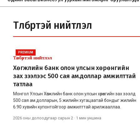
Төлбөртэй нийтлэл
PREMIUM
Төлбөртэй нийтлэл
Хөгжлийн банк олон улсын хөрөнгийн
зах зээлээс 500 сая ам.доллар амжилттай
татлаа
Монгол Улсын Хөгжлийн банк олон улсын хөрөнгийн зах зээлд
500 сая ам.долларын, 5 жилийн хугацаатай бондыг жилийн
6.90 хувийн купонтойгоор амжилттай арилжааллаа.
2026 оны долоодугаар сарын 2
·
1 мин
уншина