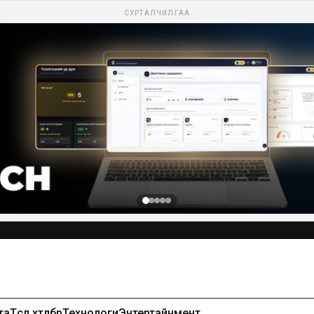
СУРТАЛЧИЛГАА
Сурталчилгаа байршуулах-99971391
та
Төсөл хөтөлбөр
Технологи
Энтертайнмент