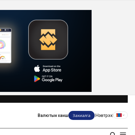
Захиалга
Нэвтрэх
Валютын ханш
|
|