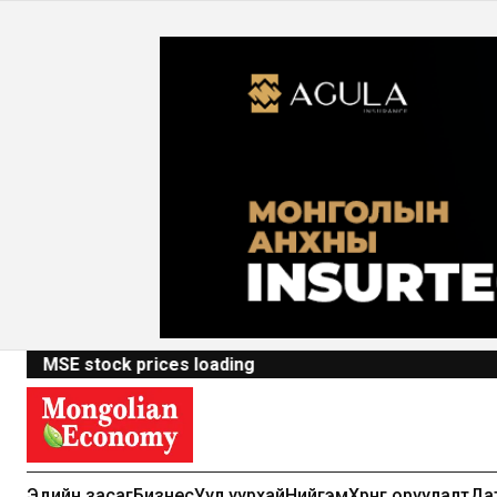
MSE stock prices loading
Эдийн засаг
Бизнес
Уул уурхай
Нийгэм
Хөрөнгө оруулалт
Да