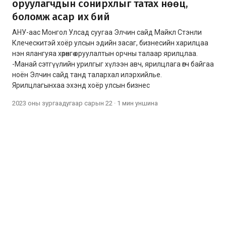
оруулагчдын сонирхлыг татах нөөц,
боломж асар их бий
АНУ-аас Монгол Улсад суугаа Элчин сайд Майкл Стэнли
Клеческитэй хоёр улсын эдийн засаг, бизнесийн харилцаа
нэн ялангуяа хөрөнгө оруулалтын орчны талаар ярилцлаа.
-Манай сэтгүүлийн урилгыг хүлээн авч, ярилцлага өгч байгаа
ноён Элчин сайд танд талархал илэрхийлье.
Ярилцлагынхаа эхэнд хоёр улсын бизнес
2023 оны зургаадугаар сарын 22
·
1 мин
уншина