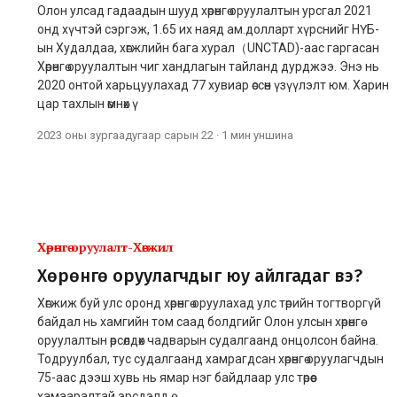
Олон улсад гадаадын шууд хөрөнгө оруулалтын урсгал 2021
онд хүчтэй сэргэж, 1.65 их наяд ам.долларт хүрснийг НҮБ-
ын Худалдаа, хөгжлийн бага хурал（UNCTAD)-аас гаргасан
Хөрөнгө оруулалтын чиг хандлагын тайланд дурджээ. Энэ нь
2020 онтой харьцуулахад 77 хувиар өссөн үзүүлэлт юм. Харин
цар тахлын өмнөх ү
2023 оны зургаадугаар сарын 22
·
1 мин
уншина
Хөрөнгө оруулалт-Хөгжил
Хөрөнгө оруулагчдыг юу айлгадаг вэ?
Хөгжиж буй улс оронд хөрөнгө оруулахад улс төрийн тогтворгүй
байдал нь хамгийн том саад болдгийг Олон улсын хөрөнгө
оруулалтын өрсөлдөх чадварын судалгаанд онцолсон байна.
Тодруулбал, тус судалгаанд хамрагдсан хөрөнгө оруулагчдын
75-аас дээш хувь нь ямар нэг байдлаар улс төрөөс
хамааралтай эрсдэлд ө