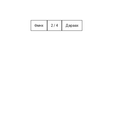
Өмнөх
2
/
4
Дараах