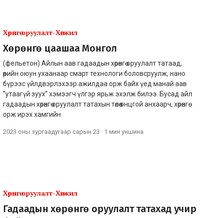
Хөрөнгө оруулалт-Хөгжил
Хөрөнгө цаашаа Монгол
(фельетон) Айлын аав гадаадын хөрөнгө оруулалт татаад,
өөрийн оюун ухаанаар смарт технологи боловсруулж, нано
бүрээс үйлдвэрлэхээр ажилдаа орж байх үед манай аав
“утаагүй зуух” хэмээгч үлгэр ярьж эхэлж билээ. Бусад айл
гадаадын хөрөнгө оруулалт татахын төлөө онцгой анхаарч, хөрөнгө
орж ирэх хамгийн
2023 оны зургаадугаар сарын 23
·
1 мин
уншина
Хөрөнгө оруулалт-Хөгжил
Гадаадын хөрөнгө оруулалт татахад учир