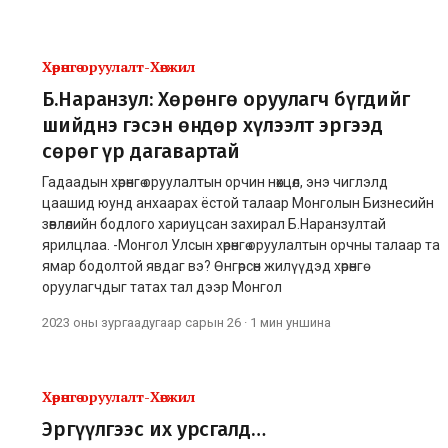
Хөрөнгө оруулалт-Хөгжил
Б.Наранзул: Хөрөнгө оруулагч бүгдийг
шийднэ гэсэн өндөр хүлээлт эргээд
сөрөг үр дагавартай
Гадаадын хөрөнгө оруулалтын орчин нөхцөл, энэ чиглэлд
цаашид юунд анхаарах ёстой талаар Монголын Бизнесийн
зөвлөлийн бодлого хариуцсан захирал Б.Наранзултай
ярилцлаа. -Монгол Улсын хөрөнгө оруулалтын орчны талаар та
ямар бодолтой явдаг вэ? Өнгөрсөн жилүүдэд хөрөнгө
оруулагчдыг татах тал дээр Монгол
2023 оны зургаадугаар сарын 26
·
1 мин
уншина
Хөрөнгө оруулалт-Хөгжил
Эргүүлгээс их урсгалд…