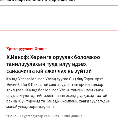
Хөрөнгө оруулалт-Хөгжил
К.Ивкоф: Хөрөнгө оруулах боломжоо
танилцуулахын тулд илүү идэвх
санаачилгатай ажиллах нь зүйтэй
Канад Улсаас Монгол Улсад суугаа Онц бөгөөд Бүрэн эрхт
Элчин Сайд К.Ивкофтой хөрөнгө оруулалтын орчны талаар
ярилцлаа. -Канад бол Монгол Улсын хамгийн том хөрөнгө
оруулагч улс гэдгийг ярилцлагын эхэнд дурдахад таатай
байна. Юун түрүүнд та Канадын компани, хөрөнгө оруулагчдын
манай улсад хэрэгжүүлсэн
2023 оны зургаадугаар сарын 28
·
1 мин
уншина