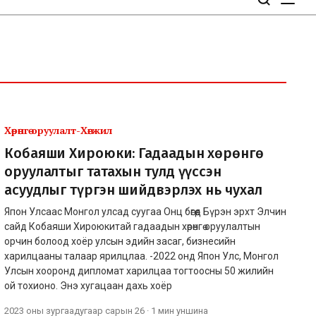
Хөрөнгө оруулалт-Хөгжил
Кобаяши Хироюки: Гадаадын хөрөнгө
оруулалтыг татахын тулд үүссэн
асуудлыг түргэн шийдвэрлэх нь чухал
Япон Улсаас Монгол улсад суугаа Онц бөгөөд Бүрэн эрхт Элчин
сайд Кобаяши Хироюкитай гадаадын хөрөнгө оруулалтын
орчин болоод хоёр улсын эдийн засаг, бизнесийн
харилцааны талаар ярилцлаа. -2022 онд Япон Улс, Монгол
Улсын хооронд дипломат харилцаа тогтоосны 50 жилийн
ой тохионо. Энэ хугацаан дахь хоёр
2023 оны зургаадугаар сарын 26
·
1 мин
уншина