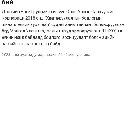
бий
Дэлхийн Банк Группийн гишүүн Олон Улсын Санхүүгийн
Корпораци 2018 онд “Хөрөнгө оруулалтын бодлогын
шинэчлэлийн зураглал” судалгааны тайланг боловсруулсан
бөгөөд Монгол Улсын гадаадын шууд хөрөнгө оруулалт (ГШХО)-ын
өнөөгийн нөхцөл байдалд бодлого, зохицуулалт болон эдийн
засгийн талаас нь цогц байдл
2023 оны зургаадугаар сарын 21
·
1 мин
уншина