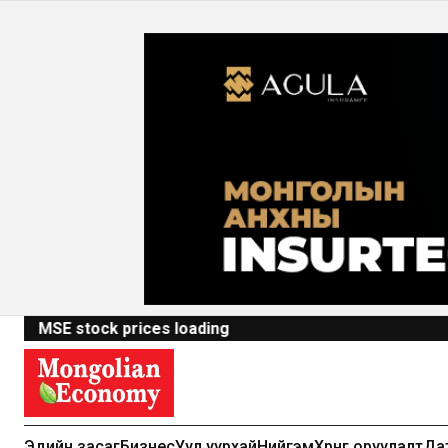
MSE stock prices loading
Эдийн засаг
Бизнес
Уул уурхай
Нийгэм
Хөрөнгө оруулалт
Да