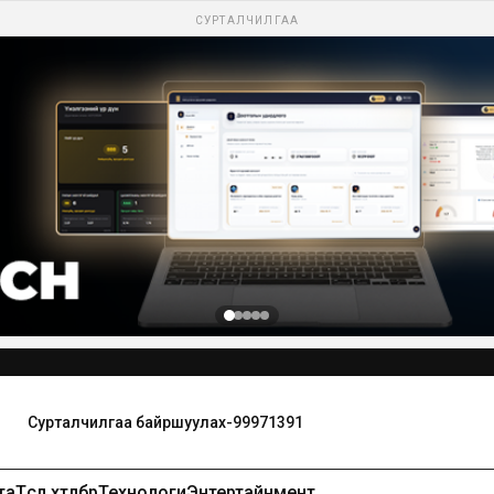
СУРТАЛЧИЛГАА
Сурталчилгаа байршуулах-99971391
та
Төсөл хөтөлбөр
Технологи
Энтертайнмент