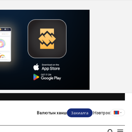
Захиалга
Нэвтрэх
Валютын ханш
|
|