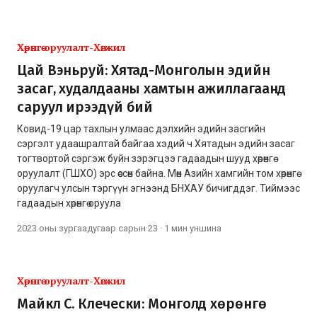
Хөрөнгө оруулалт-Хөгжил
Цай Вэньруй: Хятад-Монголын эдийн
засаг, худалдааны хамтын ажиллагаанд
саруул ирээдүй бий
Ковид-19 цар тахлын улмаас дэлхийн эдийн засгийн
сэргэлт удаашралтай байгаа хэдий ч Хятадын эдийн засаг
тогтвортой сэргэж буйн зэрэгцээ гадаадын шууд хөрөнгө
оруулалт (ГШХО) эрс өссөн байна. Мөн Азийн хамгийн том хөрөнгө
оруулагч улсын тэргүүн эгнээнд БНХАУ бичигддэг. Тиймээс
гадаадын хөрөнгө оруула
2023 оны зургаадугаар сарын 23
·
1 мин
уншина
Хөрөнгө оруулалт-Хөгжил
Майкл С. Клечески: Монголд хөрөнгө