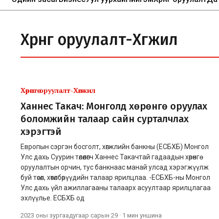
Хөрөнгө оруулалт-Хөгжил
Хөрөнгө оруулалт-Хөгжил
Ханнес Такач: Монголд хөрөнгө оруулах
боломжийн талаар сайн сурталчлах
хэрэгтэй
Европын сэргэн босголт, хөгжлийн банкны (ЕСБХБ) Монгол
Улс дахь Суурин төлөөлөгч Ханнес Такачтай гадаадын хөрөнгө
оруулалтын орчин, тус банкнаас манай улсад хэрэгжүүлж
буй төсөл, хөтөлбөрүүдийн талаар ярилцлаа. -ЕСБХБ-ны Монгол
Улс дахь үйл ажиллагааны талаарх асуултаар ярилцлагаа
эхлүүлье. ЕСБХБ од
2023 оны зургаадугаар сарын 29
·
1 мин
уншина