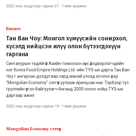
2022 оны есдүгээр сарын 21
·
1 мин
уншина
Бизнес
Тан Ван Чоу: Монгол хүмүүсийн сонирхол,
хүсэлд нийцсэн илүү олон бүтээгдэхүүн
гаргана
Сингапурын төдийгүй Азийн томоохон хүнс үйлдвэрлэгчдийн
нэг болох Food Empire Holdings Ltd -ийн ТУЗ-ын дарга Тан Ван
Чоу г өнгөрсөн долдугаар сард манай улсад зочлох үеэр
“Mongolian Economy” сэтгүүл уулзаж ярилцсан юм. Тэрбээр тус
группийн үүсгэн байгуулагч бөгөөд 2000 оноос хойш ТУЗ-ын
даргаар ажил
2022 оны есдүгээр сарын 19
·
1 мин
уншина
Mongolian Economy сэтгүүл