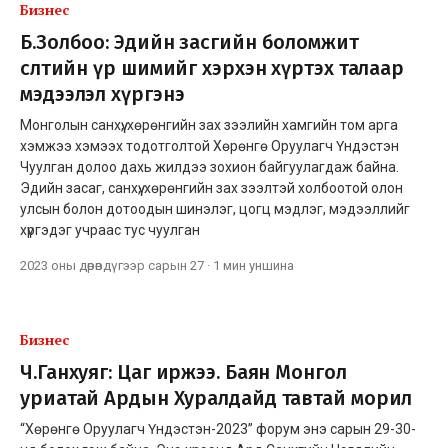
Бизнес
Б.Золбоо: Эдийн засгийн боломжит
өсөлтийн үр шимийг хэрхэн хүртэх талаар
мэдээлэл хүргэнэ
Монголын санхүү, хөрөнгийн зах зээлийн хамгийн том арга
хэмжээ хэмээх тодотголтой Хөрөнгө Оруулагч Үндэстэн
Чуулган долоо дахь жилдээ зохион байгуулагдаж байна.
Эдийн засаг, санхүү, хөрөнгийн зах зээлтэй холбоотой олон
улсын болон дотоодын шинэлэг, цогц мэдлэг, мэдээллийг
хүргэдэг учраас тус чуулган
2023 оны дөрөвдүгээр сарын 27
·
1 мин
уншина
Бизнес
Ч.Ганхуяг: Цаг иржээ. Баян Монгол
уриатай Ардын Хуралдайд тавтай морил
“Хөрөнгө Оруулагч Үндэстэн-2023” форум энэ сарын 29-30-