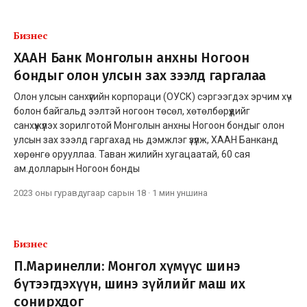
Бизнес
ХААН Банк Монголын анхны Ногоон
бондыг олон улсын зах зээлд гаргалаа
Олон улсын санхүүгийн корпораци (ОУСК) сэргээгдэх эрчим хүч
болон байгальд ээлтэй ногоон төсөл, хөтөлбөрүүдийг
санхүүжүүлэх зорилготой Монголын анхны Ногоон бондыг олон
улсын зах зээлд гаргахад нь дэмжлэг үзүүлж, ХААН Банканд
хөрөнгө орууллаа. Таван жилийн хугацаатай, 60 сая
ам.долларын Ногоон бонды
2023 оны гуравдугаар сарын 18
·
1 мин
уншина
Бизнес
П.Маринелли: Монгол хүмүүс шинэ
бүтээгдэхүүн, шинэ зүйлийг маш их
сонирхдог