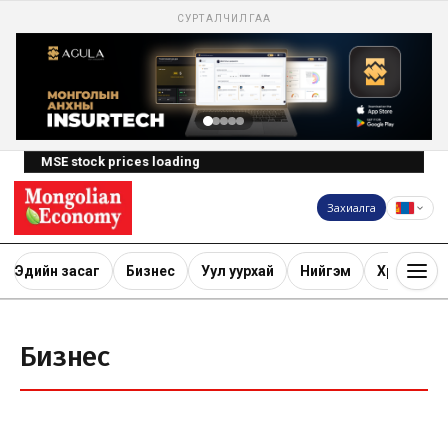
СУРТАЛЧИЛГАА
MSE stock prices loading
Захиалга
Эдийн засаг
Бизнес
Уул уурхай
Нийгэм
Хөрөнгө ору
Бизнес