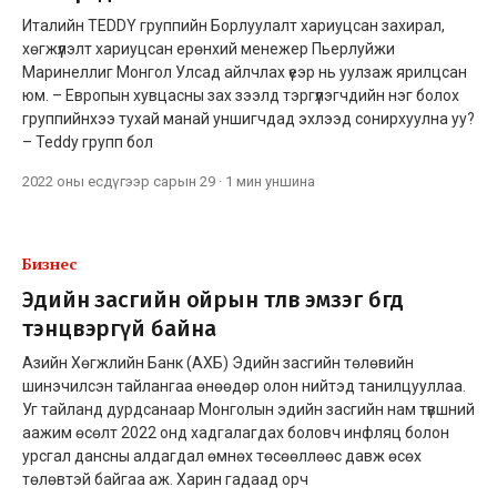
Италийн TEDDY группийн Борлуулалт хариуцсан захирал,
хөгжүүлэлт хариуцсан ерөнхий менежер Пьерлуйжи
Маринеллиг Монгол Улсад айлчлах үеэр нь уулзаж ярилцсан
юм. – Европын хувцасны зах зээлд тэргүүлэгчдийн нэг болох
группийнхээ тухай манай уншигчдад эхлээд сонирхуулна уу?
– Teddy групп бол
2022 оны есдүгээр сарын 29
·
1 мин
уншина
Бизнес
Эдийн засгийн ойрын төлөв эмзэг бөгөөд
тэнцвэргүй байна
Азийн Хөгжлийн Банк (АХБ) Эдийн засгийн төлөвийн
шинэчилсэн тайлангаа өнөөдөр олон нийтэд танилцууллаа.
Уг тайланд дурдсанаар Монголын эдийн засгийн нам түвшний
аажим өсөлт 2022 онд хадгалагдах боловч инфляц болон
урсгал дансны алдагдал өмнөх төсөөллөөс давж өсөх
төлөвтэй байгаа аж. Харин гадаад орч