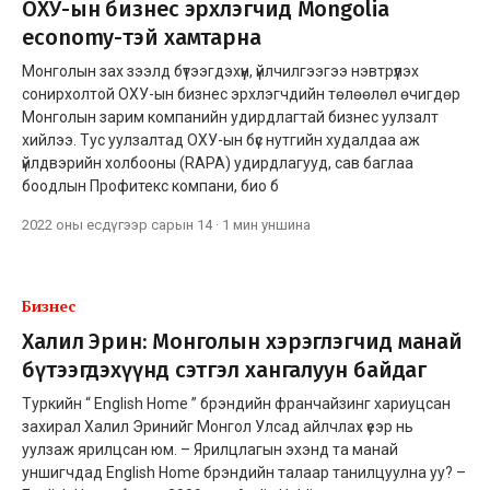
ОХУ-ын бизнес эрхлэгчид Mongolia
economy-тэй хамтарна
Монголын зах зээлд бүтээгдэхүүн, үйлчилгээгээ нэвтрүүлэх
сонирхолтой ОХУ-ын бизнес эрхлэгчдийн төлөөлөл өчигдөр
Монголын зарим компанийн удирдлагтай бизнес уулзалт
хийлээ. Тус уулзалтад ОХУ-ын бүс нутгийн худалдаа аж
үйлдвэрийн холбооны (RAPA) удирдлагууд, сав баглаа
боодлын Профитекс компани, био б
2022 оны есдүгээр сарын 14
·
1 мин
уншина
Бизнес
Халил Эрин: Монголын хэрэглэгчид манай
бүтээгдэхүүнд сэтгэл хангалуун байдаг
Туркийн “ English Home ” брэндийн франчайзинг хариуцсан
захирал Халил Эринийг Монгол Улсад айлчлах үеэр нь
уулзаж ярилцсан юм. – Ярилцлагын эхэнд та манай
уншигчдад English Home брэндийн талаар танилцуулна уу? –