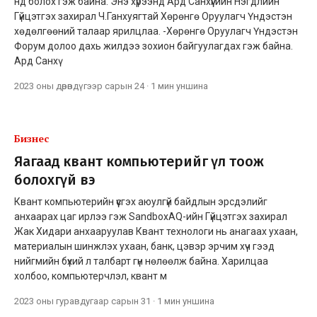
нд болох гэж байна. Энэ хүрээнд Ард Санхүүгийн Нэгдлийн
Гүйцэтгэх захирал Ч.Ганхуягтай Хөрөнгө Оруулагч Үндэстэн
хөдөлгөөний талаар ярилцлаа. -Хөрөнгө Оруулагч Үндэстэн
Форум долоо дахь жилдээ зохион байгуулагдах гэж байна.
Ард Санхү
2023 оны дөрөвдүгээр сарын 24
·
1 мин
уншина
Бизнес
Яагаад квант компьютерийг үл тоож
болохгүй вэ
Квант компьютерийн үүсгэх аюулгүй байдлын эрсдэлийг
анхаарах цаг ирлээ гэж SandboxAQ-ийн Гүйцэтгэх захирал
Жак Хидари анхааруулав Квант технологи нь анагаах ухаан,
материалын шинжлэх ухаан, банк, цэвэр эрчим хүч гээд
нийгмийн бүхий л талбарт гүн нөлөөлж байна. Харилцаа
холбоо, компьютерчлэл, квант м
2023 оны гуравдугаар сарын 31
·
1 мин
уншина