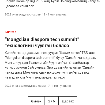
English Home брэнд 2009 онд Aydin Holding компанид нэгдсэн
цагаасаа хойш бог
2022 оны есдүгээр сарын 13
·
1 мин
уншина
Бизнес
“Mongolian diaspora tech summit”
технологийн чуулган боллоо
Хилийн чанад дахь монголчуудын “Цахим өртөө” ТББ-аас
“Mongolian diaspora tech summit” буюу “Хилийн чанад дахь
Монголчуудын Технологийн Чуулган”-ыг Улаанбаатар
хотноо зохион байгууллаа. Энэ удаагийн чуулган “Хилийн
чанад дахь Монголчуудын нэгдсэн чуулган”-ы хүрээнд
явагдсан юм. Чуулганд мэдээлэл техн
2022 оны долоодугаар сарын 7
·
1 мин
уншина
Өмнөх
2
/
6
Дараах