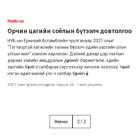
Нийгэм
Орчин цагийн соёлын бүтээлч довтолгоо
НҮБ-ын Ерөнхий Ассамблейн чуулганаар 2021 оныг
“Тогтвортой хөгжлийн төлөөх бүтээлч эдийн засгийн олон
улсын жил” хэмээн зарласан. Дэлхий даяар цар тахлын
дараах хэвийн амьдралын дүрмийг баримталж, эдийн
засгийн бүхий л салбараа сэргээхээр хичээж эхэллээ. Үүний
нэгэн адил манай улс ч салбар бүрийн үй
2021 оны арван нэгдүгээр сарын 26
·
1 мин
уншина
Өмнөх
2
/
2