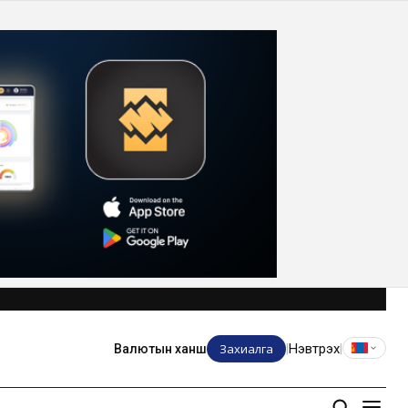
Захиалга
Нэвтрэх
Валютын ханш
|
|