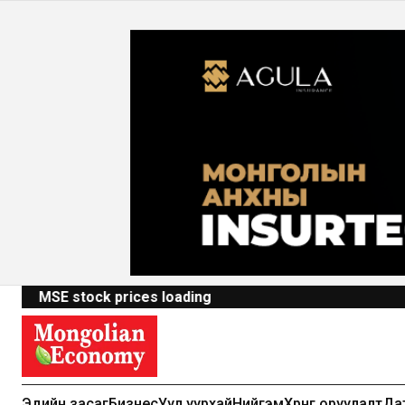
MSE stock prices loading
Эдийн засаг
Бизнес
Уул уурхай
Нийгэм
Хөрөнгө оруулалт
Да