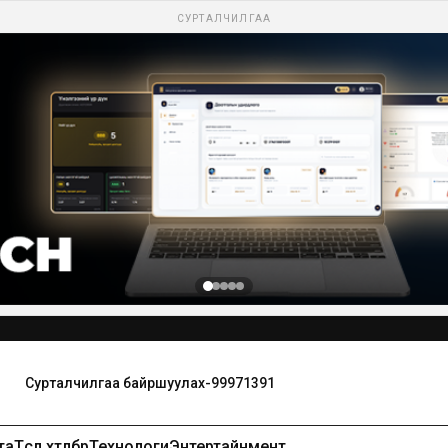
СУРТАЛЧИЛГАА
та
Төсөл хөтөлбөр
Технологи
Энтертайнмент