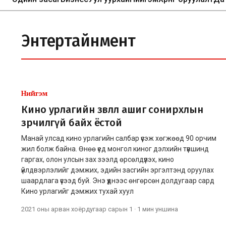
Энтертайнмент
Нийгэм
Кино урлагийн зөвлөл ашиг сонирхлын
зөрчилгүй байх ёстой
Манай улсад кино урлагийн салбар үүсэж хөгжөөд 90 орчим
жил болж байна. Өнөө үед монгол киног дэлхийн түвшинд
гаргах, олон улсын зах зээлд өрсөлдүүлэх, кино
үйлдвэрлэлийг дэмжих, эдийн засгийн эргэлтэнд оруулах
шаардлага үүсээд буй. Энэ үүднээс өнгөрсөн долдугаар сард
Кино урлагийг дэмжих тухай хуул
2021 оны арван хоёрдугаар сарын 1
·
1 мин
уншина