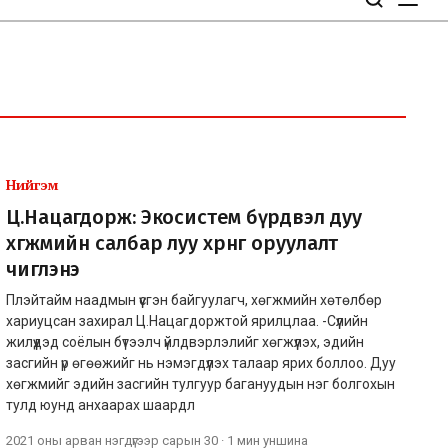
Нийгэм
Ц.Нацагдорж: Экосистем бүрдвэл дуу
хөгжмийн салбар луу хөрөнгө оруулалт
чиглэнэ
Плэйтайм наадмын үүсгэн байгуулагч, хөгжмийн хөтөлбөр
хариуцсан захирал Ц.Нацагдоржтой ярилцлаа. -Сүүлийн
жилүүдэд соёлын бүтээлч үйлдвэрлэлийг хөгжүүлэх, эдийн
засгийн үр өгөөжийг нь нэмэгдүүлэх талаар ярих боллоо. Дуу
хөгжмийг эдийн засгийн тулгуур багануудын нэг болгохын
тулд юунд анхаарах шаардл
2021 оны арван нэгдүгээр сарын 30
·
1 мин
уншина