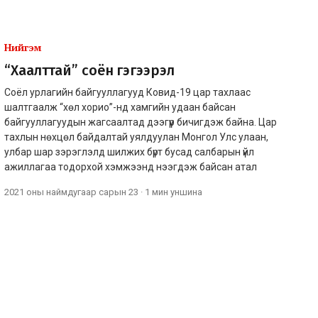
Нийгэм
“Хаалттай” соён гэгээрэл
Соёл урлагийн байгууллагууд Ковид-19 цар тахлаас
шалтгаалж “хөл хорио”-нд хамгийн удаан байсан
байгууллагуудын жагсаалтад дээгүүр бичигдэж байна. Цар
тахлын нөхцөл байдалтай уялдуулан Монгол Улс улаан,
улбар шар зэрэглэлд шилжих бүрт бусад салбарын үйл
ажиллагаа тодорхой хэмжээнд нээгдэж байсан атал
2021 оны наймдугаар сарын 23
·
1 мин
уншина