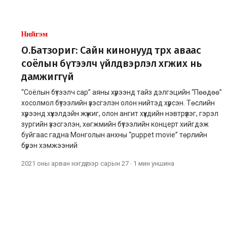
Нийгэм
О.Батзориг: Сайн кинонууд төрөх аваас
соёлын бүтээлч үйлдвэрлэл хөгжих нь
дамжиггүй
“Соёлын бүтээлч сар” аяны хүрээнд тайз дэлгэцийн “Пөөдөө”
хосолмол бүтээлийн үзэсгэлэн олон нийтэд хүрсэн. Төслийн
хүрээнд хүүхэлдэйн жүжиг, олон ангит хүүхдийн нэвтрүүлэг, гэрэл
зургийн үзэсгэлэн, хөгжмийн бүтээлийн концерт хийгдэж
буйгаас гадна Монголын анхны “puppet movie” төрлийн
бүрэн хэмжээний
2021 оны арван нэгдүгээр сарын 27
·
1 мин
уншина