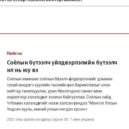
Нийгэм
Соёлын бүтээлч үйлдвэрлэлийн бүтээлч
нөлөө нь юу вэ
Соёлын яамнаас соёлын бүтээлч үйлдвэрлэлийг дэмжих
тухай анхдагч хуулийн төслийн үзэл баримтлалыг олон
нийтэд танилцуулах, уран бүтээлчдээс санал авах
зорилгоор хэлэлцүүлэг зохион байгууллаа. Соёлын сайд
Ч.Номин хэлэлцүүлгийг нээж хэлсэн үгэндээ “Монгол Улсын
Үндсэн хууль, манай улсын нэгдэн орсон г
2021 оны арван нэгдүгээр сарын 30
·
1 мин
уншина