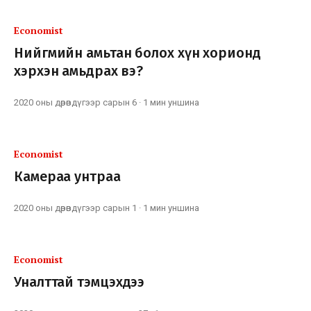
Economist
Нийгмийн амьтан болох хүн хорионд
хэрхэн амьдрах вэ?
2020 оны дөрөвдүгээр сарын 6
·
1 мин
уншина
Economist
Камераа унтраа
2020 оны дөрөвдүгээр сарын 1
·
1 мин
уншина
Economist
Уналттай тэмцэхдээ