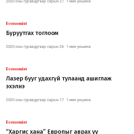
2020 оны гуравдугаар сарын 27
·
1 мин
уншина
Economist
Буруутгах тоглоом
2020 оны гуравдугаар сарын 26
·
1 мин
уншина
Economist
Лазер бууг удахгүй тулаанд ашиглаж
эхэлнэ
2020 оны гуравдугаар сарын 17
·
1 мин
уншина
Economist
“Харгис хана” Европыг аврах уу