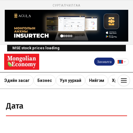
СУРТАЛЧИЛГАА
MSE stock prices loading
Захиалга
Эдийн засаг
Бизнес
Уул уурхай
Нийгэм
Хөрөнгө ору
Дата