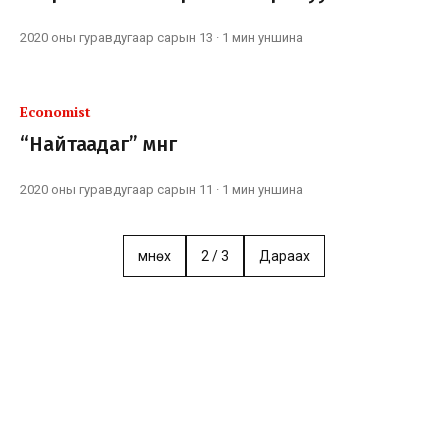
2020 оны гуравдугаар сарын 13
·
1 мин
уншина
Economist
“Найтаадаг” мөнгө
2020 оны гуравдугаар сарын 11
·
1 мин
уншина
Өмнөх
2
/
3
Дараах