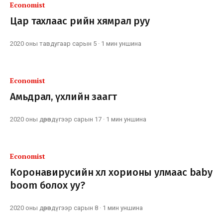
Economist
Цар тахлаас өрийн хямрал руу
2020 оны тавдугаар сарын 5
·
1 мин
уншина
Economist
Амьдрал, үхлийн заагт
2020 оны дөрөвдүгээр сарын 17
·
1 мин
уншина
Economist
Коронавирусийн хөл хорионы улмаас baby
boom болох уу?
2020 оны дөрөвдүгээр сарын 8
·
1 мин
уншина