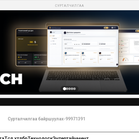
СУРТАЛЧИЛГАА
Сурталчилгаа байршуулах-99971391
та
Төсөл хөтөлбөр
Технологи
Энтертайнмент