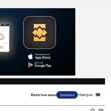
Захиалга
Нэвтрэх
Валютын ханш
|
|