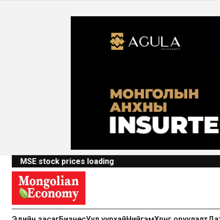
MSE stock prices loading
Эдийн засаг
Бизнес
Уул уурхай
Нийгэм
Хөрөнгө оруулалт
Да