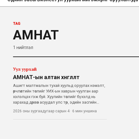
TAG
АМНАТ
1
нийтлэл
Уул уурхай
АМНАТ-ын алтан хөнгөлөлт
Ашигт малтмалын тухай хуульд оруулах нэмэлт,
өөрчлөлтийн төслийг УИХ-ын хаврын чуулган аар
хэлэлцэх гэж буй. Хуулийн төслийг бүхэлд нь
харахад дөрвөн асуудал улс төр, эдийн засгийн
хамгийн том маргааны сэдэв болох төлөвтэй
2026 оны зургаадугаар сарын 4
·
6 мин
уншина
байна. Нэгдүгээрт, “чухал ашигт малтмал” гэх
цоо шинэ ангилал нэмэхээр тусгаж