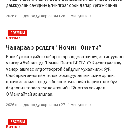
дамжуулан санхүүгийн үйлчилгээг орон даяар хүргэж байна.
2026 оны долоодугаар сарын 28
·
1 мин
уншина
PREMIUM
Бизнес
Чанараар өрсөлдөгч “Номин Юнити”
Банк бус санхүүгийн салбарын өрсөлдөөн ширүүсч, зохицуулалт
чангарч буй энэ үед “Номин Юнити ББСБ” ХХК өсөлтөөс илүү
чанар, ашгаас илүү тогтвортой байдлыг чухалчилж буй.
Салбарын өнөөгийн төлөв, зохицуулалтын шинэ орчин,
цахим зээлийн эрсдэл болон компанийн баримталж буй
бодлогын талаар тус компанийн Гүйцэтгэх захирал
Э.Манлайтай ярилцлаа.
2026 оны долоодугаар сарын 27
·
1 мин
уншина
PREMIUM
Бизнес