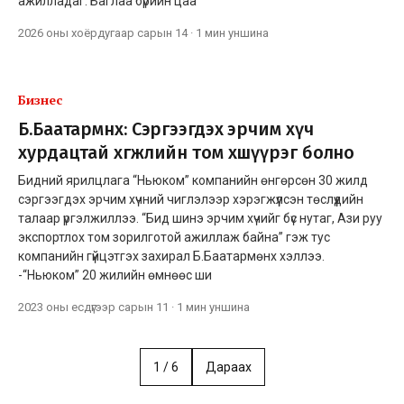
ажилладаг. Баглаа бүрийн цаа
2026 оны хоёрдугаар сарын 14
·
1 мин
уншина
Бизнес
Б.Баатармөнх: Сэргээгдэх эрчим хүч
хурдацтай хөгжлийн том хөшүүрэг болно
Бидний ярилцлага “Ньюком” компанийн өнгөрсөн 30 жилд
сэргээгдэх эрчим хүчний чиглэлээр хэрэгжүүлсэн төслүүдийн
талаар үргэлжиллээ. “Бид шинэ эрчим хүчийг бүс нутаг, Ази руу
экспортлох том зорилготой ажиллаж байна” гэж тус
компанийн гүйцэтгэх захирал Б.Баатармөнх хэллээ.
-“Ньюком” 20 жилийн өмнөөс ши
2023 оны есдүгээр сарын 11
·
1 мин
уншина
1
/
6
Дараах