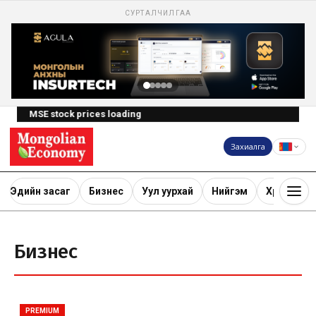
СУРТАЛЧИЛГАА
MSE stock prices loading
Захиалга
Эдийн засаг
Бизнес
Уул уурхай
Нийгэм
Хөрөнгө ору
Бизнес
PREMIUM