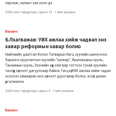
зарлаж, чөлөөт зах зээл дэ
2026 оны тавдугаар сарын 15
·
1 мин
уншина
Бизнес
Б.Лхагважав: УИХ ажлаа хийж чадвал энэ
хавар реформын хавар болно
Нийгмийн даатгал болон Татварын багц хуулийн шинэчлэл,
Хөрөнгө оруулалтын хуулийн “засвар”, Арилжааны хууль,
Танхимын хууль, Зээлийн хүүд хязгаар тогтоох тухай хуулийн
төслүүд хүлээлт дагуулсаар байна. Гагцхүү УИХ ажлаа хийж чадах
эсэхээс хамааран энэ хүлээлт дуусгавар болно, эсхүл дахин
үргэлжилнэ.
2026 оны тавдугаар сарын 5
·
1 мин
уншина
Бизнес