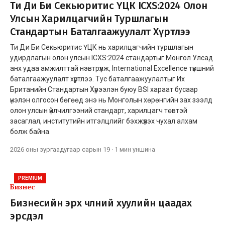
Ти Ди Би Секьюритис ҮЦК ICXS:2024 Олон
Улсын Харилцагчийн Туршлагын
Стандартын Баталгаажуулалт Хүртлээ
Ти Ди Би Секьюритис ҮЦК нь харилцагчийн туршлагын
удирдлагын олон улсын ICXS:2024 стандартыг Монгол Улсад
анх удаа амжилттай нэвтрүүлж, International Excellence түвшний
баталгаажуулалт хүртлээ. Тус баталгаажуулалтыг Их
Британийн Стандартын Хүрээлэн буюу BSI хараат бусаар
үнэлэн олгосон бөгөөд энэ нь Монголын хөрөнгийн зах зээлд
олон улсын үйлчилгээний стандарт, харилцагч төвтэй
засаглал, институтийн итгэлцлийг бэхжүүлэх чухал алхам
болж байна.
2026 оны зургаадугаар сарын 19
·
1 мин
уншина
PREMIUM
Бизнес
Бизнесийн эрх чөлөөний хуулийн цаадах
эрсдэл