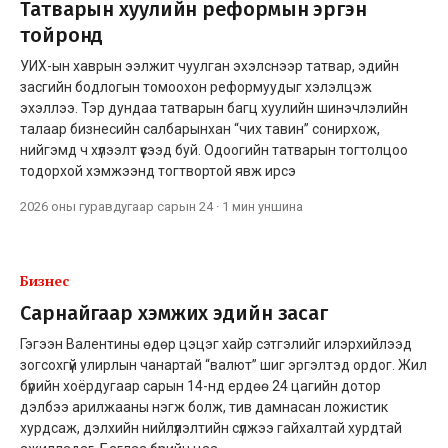
Татварын хуулийн реформын эргэн
тойронд
УИХ-ын хаврын ээлжит чуулган эхэлснээр татвар, эдийн
засгийн бодлогын томоохон реформуудыг хэлэлцэж
эхэллээ. Тэр дундаа татварын багц хуулийн шинэчлэлийн
талаар бизнесийн салбарынхан “чих тавин” сонирхож,
нийгэмд ч хүлээлт үүсээд буй. Одоогийн татварын тогтолцоо
тодорхой хэмжээнд тогтвортой явж ирсэ
2026 оны гуравдугаар сарын 24
·
1 мин
уншина
Бизнес
Сарнайгаар хэмжих эдийн засаг
Гэгээн Валентины өдөр цэцэг хайр сэтгэлийг илэрхийлээд
зогсохгүй улирлын чанартай “валют” шиг эргэлтэд ордог. Жил
бүрийн хоёрдугаар сарын 14-нд ердөө 24 цагийн дотор
дэлбээ арилжааны нэгж болж, тив дамнасан ложистик
хурдсаж, дэлхийн нийлүүлэлтийн сүлжээ гайхалтай хурдтай