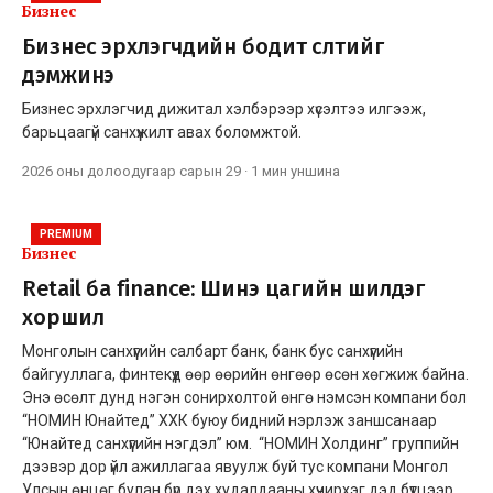
Бизнес
Бизнес эрхлэгчдийн бодит өсөлтийг
дэмжинэ
Бизнес эрхлэгчид дижитал хэлбэрээр хүсэлтээ илгээж,
барьцаагүй санхүүжилт авах боломжтой.
2026 оны долоодугаар сарын 29
·
1 мин
уншина
PREMIUM
Бизнес
Retail ба finance: Шинэ цагийн шилдэг
хоршил
Монголын санхүүгийн салбарт банк, банк бус санхүүгийн
байгууллага, финтекүүд өөр өөрийн өнгөөр өсөн хөгжиж байна.
Энэ өсөлт дунд нэгэн сонирхолтой өнгө нэмсэн компани бол
“НОМИН Юнайтед” ХХК буюу бидний нэрлэж заншсанаар
“Юнайтед санхүүгийн нэгдэл” юм. “НОМИН Холдинг” группийн
дээвэр дор үйл ажиллагаа явуулж буй тус компани Монгол
Улсын өнцөг булан бүр дэх худалдааны хүчирхэг дэд бүтцээр