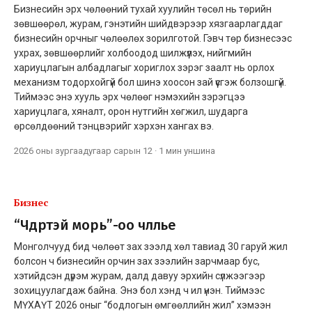
Бизнесийн эрх чөлөөний тухай хуулийн төсөл нь төрийн
зөвшөөрөл, журам, гэнэтийн шийдвэрээр хязгаарлагддаг
бизнесийн орчныг чөлөөлөх зорилготой. Гэвч төр бизнесээс
ухрах, зөвшөөрлийг холбоодод шилжүүлэх, нийгмийн
хариуцлагын албадлагыг хориглох зэрэг заалт нь орлох
механизм тодорхойгүй бол шинэ хоосон зай үүсгэж болзошгүй.
Тиймээс энэ хууль эрх чөлөөг нэмэхийн зэрэгцээ
хариуцлага, хяналт, орон нутгийн хөгжил, шударга
өрсөлдөөний тэнцвэрийг хэрхэн хангах вэ.
2026 оны зургаадугаар сарын 12
·
1 мин
уншина
Бизнес
“Чөдөртэй морь”-оо чөлөөлье
Монголчууд бид чөлөөт зах зээлд хөл тавиад 30 гаруй жил
болсон ч бизнесийн орчин зах зээлийн зарчмаар бус,
хэтийдсэн дүрэм журам, далд давуу эрхийн сүлжээгээр
зохицуулагдаж байна. Энэ бол хэнд ч ил үнэн. Тиймээс
МҮХАҮТ 2026 оныг “бодлогын өмгөөллийн жил” хэмээн