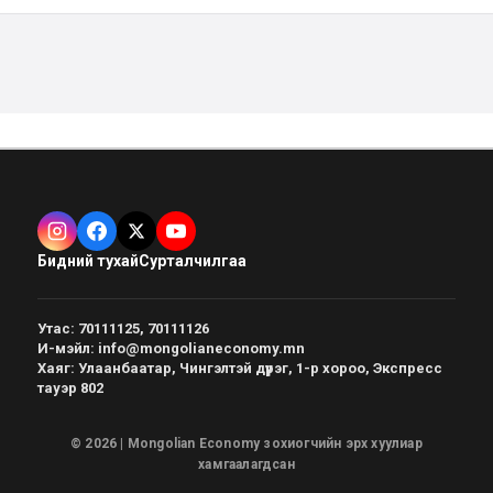
Бидний тухай
Сурталчилгаа
Утас
:
70111125, 70111126
И-мэйл
:
info@mongolianeconomy.mn
Хаяг
:
Улаанбаатар, Чингэлтэй дүүрэг, 1-р хороо, Экспресс
тауэр 802
© 2026 | Mongolian Economy зохиогчийн эрх хуулиар
хамгаалагдсан