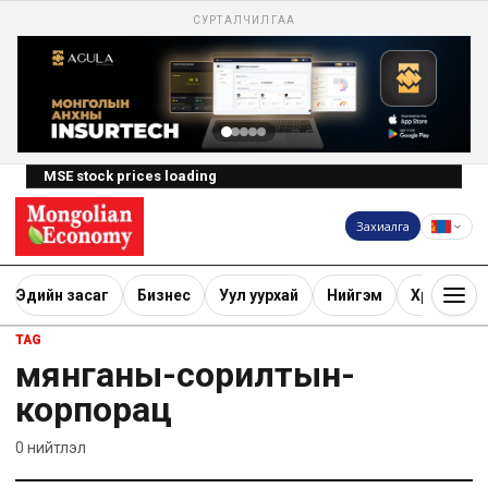
СУРТАЛЧИЛГАА
MSE stock prices loading
Захиалга
Эдийн засаг
Бизнес
Уул уурхай
Нийгэм
Хөрөнгө ору
TAG
мянганы-сорилтын-
корпорац
0
нийтлэл