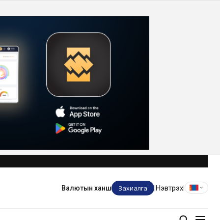
Захиалга
Нэвтрэх
Валютын ханш
|
|