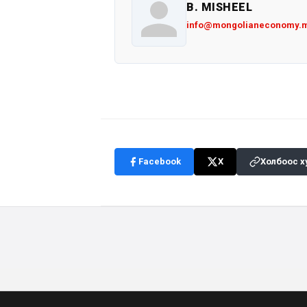
B. MISHEEL
info@mongolianeconomy.
Facebook
X
Холбоос х