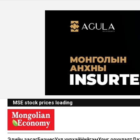
MSE stock prices loading
Эдийн засаг
Бизнес
Уул уурхай
Нийгэм
Хөрөнгө оруулалт
Да