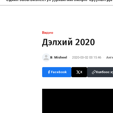
Видео
Дэлхий 2020
B. Misheel
·
2020-03-02 03:15:46
·
Анг
Facebook
X
Холбоос х