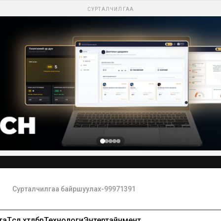
СУРТАЛЧИЛГАА
Сурталчилгаа байршуулах-99971391
та
Төсөл хөтөлбөр
Технологи
Энтертайнмент