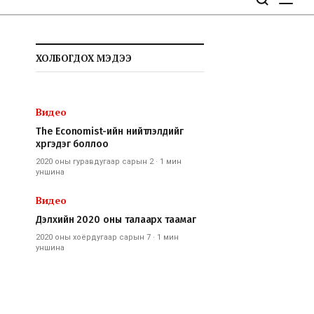
ХОЛБОГДОХ МЭДЭЭ
Видео
The Economist-ийн нийтлэлүүдийг
хүргэдэг боллоо
2020 оны гуравдугаар сарын 2
·
1 мин
уншина
Видео
Дэлхийн 2020 оны талаарх таамаг
2020 оны хоёрдугаар сарын 7
·
1 мин
уншина