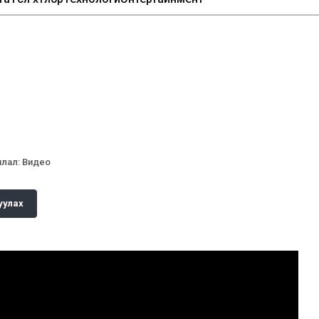
илал
:
Видео
уулах