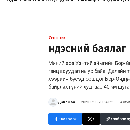
Усны нөөц
Үндэсний баялаг
Миний өссөн Хэнтий аймгийн Бор-
ганц асуудал нь ус байв. Далайн т
хээрийн бүсэд оршдог Бор-Өндөр
байрлах гүний худгаас 45 км шуг
Дэнсмаа
·
2023-02-06 08:41:29
·
Анги
Facebook
X
Холбоос х