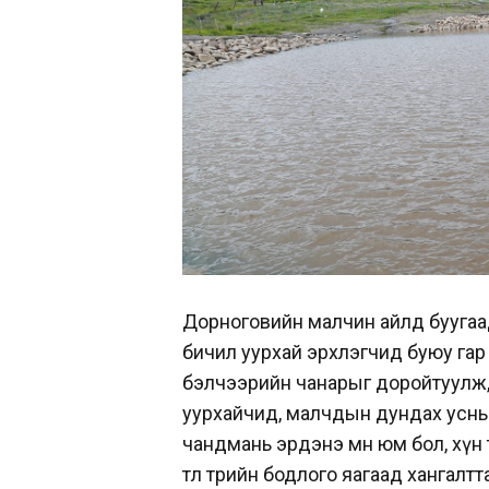
Дорноговийн малчин айлд буугаад 
бичил уурхай эрхлэгчид буюу га
бэлчээрийн чанарыг доройтуулж,
уурхайчид, малчдын дундах усны 
чандмань эрдэнэ мөн юм бол, хүн 
төлөө төрийн бодлого яагаад хангал