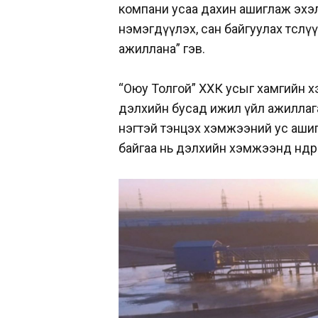
компани усаа дахин ашиглаж эхэ
нэмэгдүүлэх, сан байгуулах төсл
ажиллана” гэв.
“Оюу Толгой” ХХК усыг хамгийн 
дэлхийн бусад ижил үйл ажиллаг
нэгтэй тэнцэх хэмжээний ус ашиг
байгаа нь дэлхийн хэмжээнд өндөр