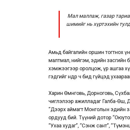
Мал маллаж, газар тариа
шимийг нь хүртэхийн тулд
Амьд байгалийн оршин тогтнох үнд
малтмал, нийгэм, эдийн засгийн 
хэмжээгээр оролцож, үр ашгаа хү
гэдгийг өнөөдөр ч бид гүйцэд ухаар
Харин Өмнөговь, Дорноговь, Сүхб
чиглэлээр ажилладаг Галба-Өөш, 
“Дээрх аймагт Монголын эдийн зас
ордууд бий. Түүний дотор “Оюуто
“Ухаа худаг”, “Сэнж сант”, “Түмэ