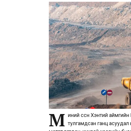
М
иний өссөн Хэнтий аймгий
тулгамдсан ганц асуудал 