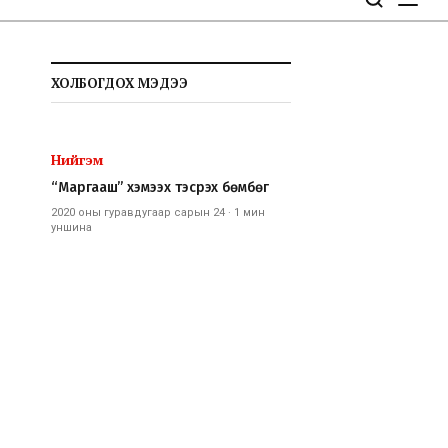
ХОЛБОГДОХ МЭДЭЭ
Нийгэм
“Маргааш” хэмээх тэсрэх бөмбөг
2020 оны гуравдугаар сарын 24
·
1 мин
уншина