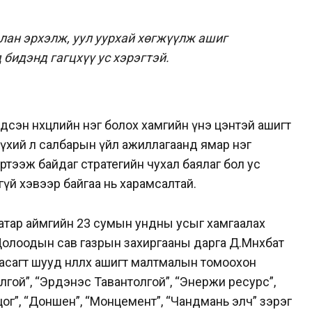
лан эрхэлж, уул уурхай хөгжүүлж ашиг
 бидэнд гагцхүү ус хэрэгтэй.
сэн нөхцөлийн нэг болох хамгийн үнэ цэнтэй ашигт
бүхий л салбарын үйл ажиллагаанд ямар нэг
ртээж байдаг стратегийн чухал баялаг бол ус
аагүй хэвээр байгаа нь харамсалтай.
аатар аймгийн 23 сумын ундны усыг хамгаалах
Долоодын сав газрын захиргааны дарга Д.Мөнхбат
агт шууд нөлөөлөх ашигт малтмалын томоохон
лгой”, “Эрдэнэс Тавантолгой”, “Энержи ресурс”,
нцог”, “Доншен”, “Монцемент”, “Чандмань элч” зэрэг