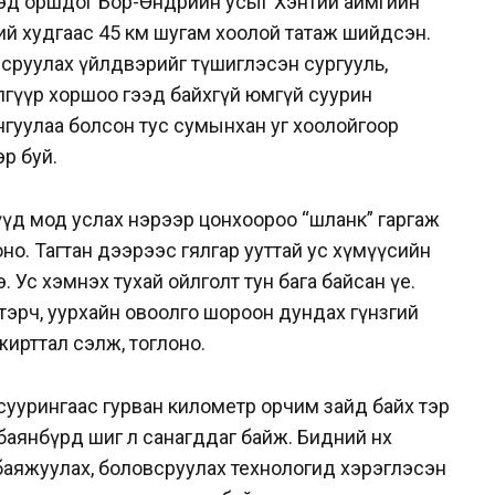
бүсэд оршдог Бор-Өндөрийн усыг Хэнтий аймгийн
ий худгаас 45 км шугам хоолой татаж шийдсэн.
сруулах үйлдвэрийг түшиглэсэн сургууль,
элгүүр хоршоо гээд байхгүй юмгүй суурин
янгуулаа болсон тус сумынхан уг хоолойгоор
р буй.
үд мод услах нэрээр цонхоороо “шланк” гаргаж
но. Тагтан дээрээс гялгар ууттай ус хүмүүсийн
 Ус хэмнэх тухай ойлголт тун бага байсан үе.
тэрч, уурхайн овоолго шороон дундах гүнзгий
жирттал сэлж, тоглоно.
суурингаас гурван километр орчим зайд байх тэр
аянбүрд шиг л санагддаг байж. Бидний өнөөх
аяжуулах, боловсруулах технологид хэрэглэсэн