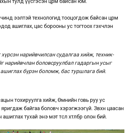
хын тулд үүсгэсэн цөөрөм байсан юм.
чинд ээлтэй технологид тооцогдож байсан цөөрөм
н ордод ашиглах, цас борооны ус тогтоох гэхчлэн
хүрсэн нарийвчилсан судалгаа хийж, техник-
йг нарийвчлан боловсруулбал гадаргын усыг
й ашиглах бүрэн боломж, бас туршлага бий.
ацын тохируулга хийж, Өмнийн говь руу ус
 яригдаж байгаа боловч хэрэгжээгүй. Зөвхөн цаасан
шиглах тухай энэ мэт төсөл хөтөлбөр олон бий.