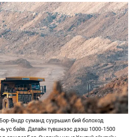
н Бор-Өндөр суманд суурьшил бий болоход
нь ус байв. Далайн түвшнээс дээш 1000-1500