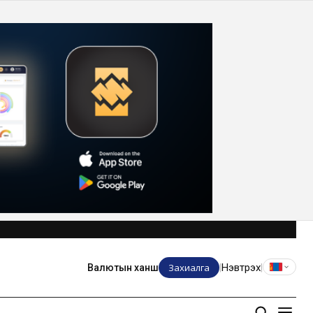
Захиалга
Нэвтрэх
Валютын ханш
|
|