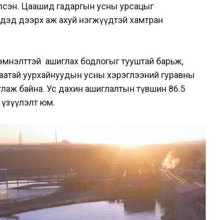
лсэн. Цаашид гадаргын усны урсацыг
үүдэд дээрх аж ахуй нэгжүүдтэй хамтран
хэмнэлттэй ашиглах бодлогыг тууштай барьж,
аатай уурхайнуудын усны хэрэглээний гуравны
лаж байна. Ус дахин ашиглалтын түвшин 86.5
 үзүүлэлт юм.