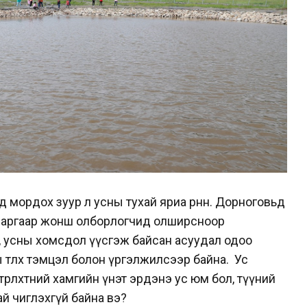
мордох зуур л усны тухай яриа өрнөнө. Дорноговьд
р аргаар жонш олборлогчид олширсноор
 усны хомсдол үүсгэж байсан асуудал одоо
төлөөх тэмцэл болон үргэлжилсээр байна.
Ус
төрөлхтний хамгийн үнэт эрдэнэ ус юм бол, түүний
ттай чиглэхгүй байна вэ?