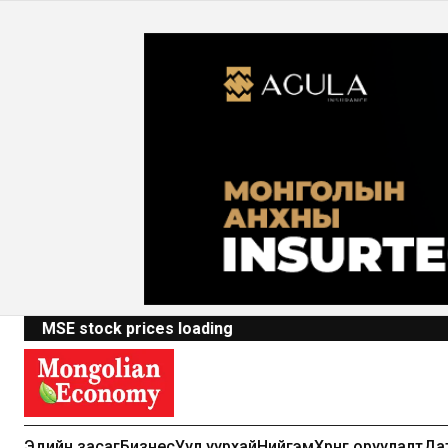
MSE stock prices loading
Эдийн засаг
Бизнес
Уул уурхай
Нийгэм
Хөрөнгө оруулалт
Да