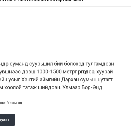
Өндөр суманд суурьшил бий болоход тулгамдсан
үвшнээс дээш 1000-1500 метрт өргөгдсөн, хуурай
ийн усыг Хэнтий аймгийн Дархан сумын нутагт
ам хоолой татаж шийдсэн. Улмаар Бор-Өнд
лал
:
Усны нөөц
уулах