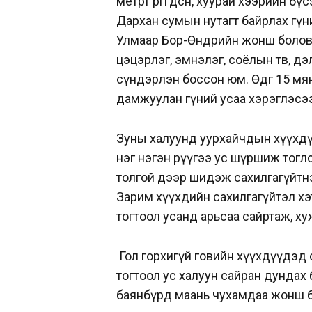
метрт өргөгдсөн, хуурай хээрийн 
Дархан сумын нутагт байрлах гүн
Улмаар Бор-Өндөрийн жонш болов
цэцэрлэг, эмнэлэг, соёлын төв, д
сүндэрлэн боссон юм. Өдгөө 15 м
дамжуулан гүний усаа хэрэглэсээ
Зуны халуунд уурхайчдын хүүхдү
нэг нэгэн рүүгээ ус шүршиж тогло
толгой дээр шидэж сахилгагүйтнэ.
Зарим хүүхдийн сахилгагүйтэл хэ
тогтоол усанд арьсаа сайртаж, ху
Гол горхигүй говийн хүүхдүүдэд 
тогтоол ус халуун сайран дундах б
баянбүрд маань чухамдаа жонш б