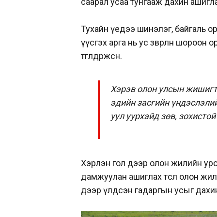
саарал усаа тунгааж дахин ашигла
Тухайн үедээ шинэлэг, байгаль ор
үүсгэх арга нь ус зөөвөрлөн шороо
төгөлдөржсөн.
Хэрэв олон улсын жишигт 
эдийн засгийн үндэслэли
уул уурхайд зөв, зохисто
Хэрлэн гол дээр олон жилийн урс
дамжуулан ашиглах төсөл олон жил
дээр үлдсэн гадаргын усыг дахин а