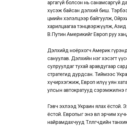
аргагүй болсон нь санамсаргүй д
хүсэж байсан дэлхий биш. Тэрбээр
цөмийн хэлэлцээр байгуулж, Ойрх
харилцаагаа тэнцвэржүүлж, Азид та
В.Путин Америкийг Европ руу ханда
Дэлхийд ноёрхогч Америк гүрэнд
сануулав. Дэлхийн нэг хэсэгт үү
сулруулдаг тухай аравдугаар са
стратегид дурдсан. Тиймээс Украи
хүчирхэгжиж, Европ илүү уян хат
улсын автократууд сэрэмжилнэ г
Гэвч эхлээд Украин ялах ёстой. 
ёстой. Европыг энэ өвөл эрчим хү
найрамдахчууд Төлөөлөгчдийн танх