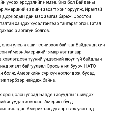
айн үүсэх эрсдэлийг нэмэв. Энэ бол Байдены
 Америкийн эдийн засагт хөрөнгө оруулж, Ирантай
и Дорнодын дайнаас зайгаа барьж, Оростой
лтай хандах хүсэлтэйгээр тангараг өргөсөн. Гэтэл
хаас өөр аргагүй болгов.
 олон улсын ашиг сонирхол байгааг Байден дахин
ссэн үймээн Америкийг ямар нэг талаар
рд хэвлэгдсэн түүний үндэсний аюулгүй байдлын
нд ялалт байгуулвал Оросын нөлөө буурч, НАТО
ан болж, Америкийн сүр хүч нотлогдож, бусад
эж тэрбээр найдаж байна.
Эх орон, олон улсад Байден асуудлыг шийдэх
чний асуудал зовооно. Америкт бүгд
имыг хянадаг. Америк-нэгдүгээрт гэж үзэгсэд