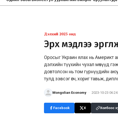
Дэлхий 2023 онд
Эрх мэдлээ эргүү
Оросыг Украин ялах нь Америкт а
дэлхийн түүхийн чухал мөчүүд гэж
довтолсон нь том гүрнүүдийн аюул
тулд зэвсэг өгч, хориг тавьж, ди
Mongolian Economy
·
2023-10-23 06:24
Facebook
X
Холбоос х