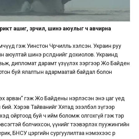
рикт ашиг, зөрчил, шинэ аюулыг ч авчирна
өчүүд гэж Уинстон Чөрчилль хэлсэн. Украин руу
 аюултай шинэ өрсөлдөөнийг дохиолов. Украинд
тавьж, дипломат дарамт үзүүлэх зэргээр Жо Байден
ртон буй ялалтын адармаатай байдал болон
х арван” гэж Жо Байдены нэрлэсэн энэ цаг үед
өөн бий. Хэрэв Тайванийг Хятад эзэлбэл зүгээр
эхэд ойртоод буй ч ийм боломж олгохгүй гэж тэр
эвсэгтэй болчихсон, үүнийг тээвэрлэх пуужингийн
ик, БНСУ цэргийн сургуулилтаа нэмэхээс өөр