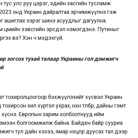
гч тус улс руу цэрэг, эдийн засгийн тусламж
2023 онд Украин дайралтаа эрчимжүүлнэ гэж
эг ашиглах зэрэг шинэ асуудлыг дагуулна.
м цөмийн зэвсгийн эрсдэл нэмэгдэнэ. Путиныг
ргэх вэ? Хэн ч мэдэхгүй.
өр зогсох тухай талаар Украины гол дэмжигч
ий
ат тохиролцоогоор бэхжүүлэхийг хүсвэл Украин
д тохирсон хил хүртэл ухрах, нөхөн төлбөр, дайны гэмт
н хүснэ. Европын зарим холбоотнууд ийм
хэмээн болгоомжилж байна. Байден байр сууриа
гч тул дайн хэзээ, ямар нөхцөлөөр дуусах тал дээр