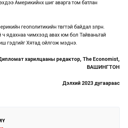
Гэхдээ Америкийнх шиг аварга том батлан
кийн геополитикийн төвөгтэй байдал зөөлөрнө.
 ч ядахнаа чимхээд авах юм бол Тайваньтай
биш гэдгийг Хятад ойлгож мэднэ.
ипломат харилцааны редактор, The Economist,
ВАШИНГТОН
Дэлхий 2023 дугаараас
MY