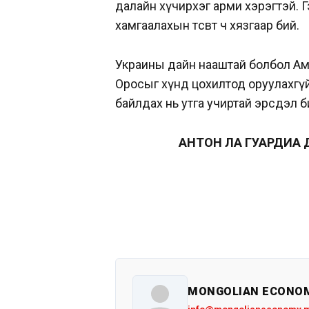
далайн хүчирхэг арми хэрэгтэй. 
хамгаалахын төсөвт ч хязгаар бий.
Украины дайн нааштай болбол Амери
Оросыг хүнд цохилтод оруулахгүй
байлдах нь утга учиртай эрсдэл 
АНТОН ЛА ГУАРДИА Д
MONGOLIAN ECONO