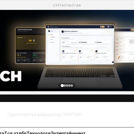
СУРТАЛЧИЛГАА
та
Төсөл хөтөлбөр
Технологи
Энтертайнмент