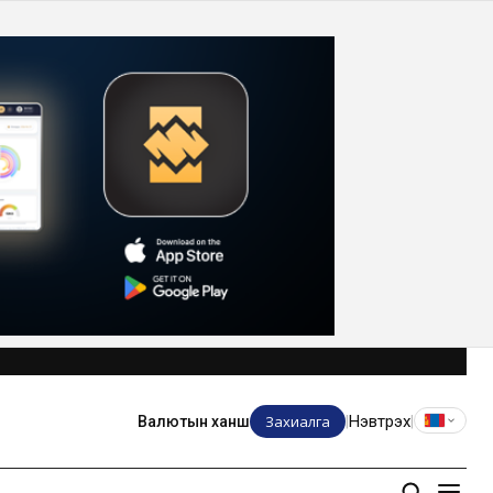
Захиалга
Нэвтрэх
Валютын ханш
|
|