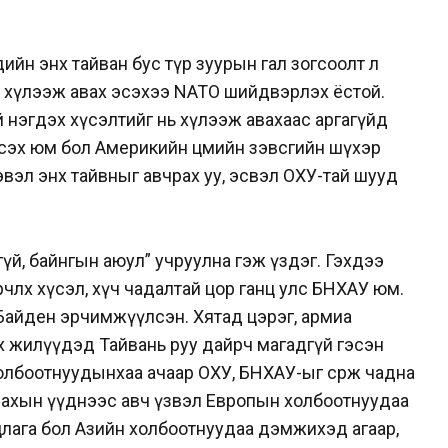
ийн энх тайван бус түр зуурын гал зогсоолт л
г хүлээж авах эсэхээ NАТО шийдвэрлэх ёстой.
 нэгдэх хүсэлтийг нь хүлээж авахаас аргагүйд
лсэх юм бол Америкийн цөмийн зэвсгийн шүхэр
эвэл энх тайвныг авчрах уу, эсвэл ОХУ-тай шууд
й, байнгын аюул” учруулна гэж үздэг. Гэхдээ
рчлөх хүсэл, хүч чадалтай цор ганц улс БНХАУ юм.
Байден эрчимжүүлсэн. Хятад цэрэг, армиа
х жилүүдэд Тайвань руу дайрч магадгүй гэсэн
холбоотнуудынхаа ачаар ОХУ, БНХАУ-ыг сөрж чадна
алахын үүднээс авч үзвэл Европын холбоотнуудаа
цлага бол Азийн холбоотнуудаа дэмжихэд агаар,