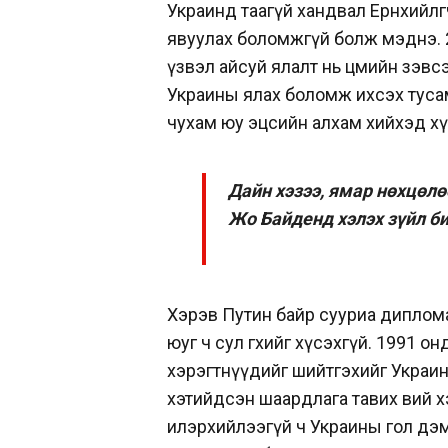
Украинд таагүй хандвал Ерөнхийлө
явуулах боломжгүй болж мэднэ. 
үзвэл айсуй ялалт нь цөмийн зэвс
Украины ялах боломж ихсэх туса
чухам юу эцсийн алхам хийхэд хү
Дайн хэзээ, ямар нөхцөлө
Жо Байденд хэлэх зүйл б
Хэрэв Путин байр сууриа диплом
юуг ч сул өгөхийг хүсэхгүй. 1991 он
хэрэгтнүүдийг шийтгэхийг Украи
хэтийдсэн шаардлага тавих вий 
илэрхийлээгүй ч Украины гол дэмжи