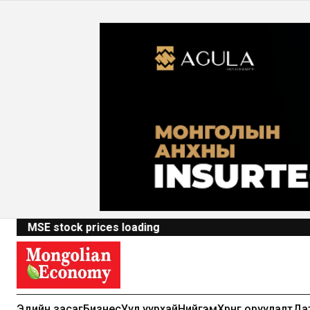
MSE stock prices loading
Эдийн засаг
Бизнес
Уул уурхай
Нийгэм
Хөрөнгө оруулалт
Да