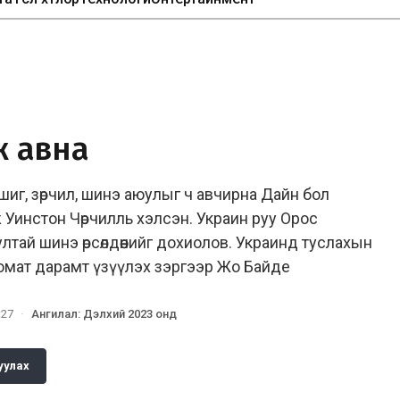
лж авна
шиг, зөрчил, шинэ аюулыг ч авчирна Дайн бол
 Уинстон Чөрчилль хэлсэн. Украин руу Орос
тай шинэ өрсөлдөөнийг дохиолов. Украинд туслахын
пломат дарамт үзүүлэх зэргээр Жо Байде
:27
·
Ангилал
:
Дэлхий 2023 онд
уулах