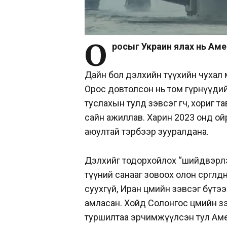
О
росыг Украин ялах нь Аме
Дайн бол дэлхийн түүхийн чухал м
Орос довтолсон нь том гүрнүүдийн
туслахын тулд зэвсэг өгч, хориг 
сайн ажиллав. Харин 2023 онд ой
аюултай тэрбээр зууралдана.
Дэлхийг тодорхойлох “шийдвэрлэ
түүний санааг зовоох олон сөргөлд
суухгүй, Иран цөмийн зэвсэг бүтэ
амласан. Хойд Солонгос цөмийн з
туршилтаа эрчимжүүлсэн тул Амер