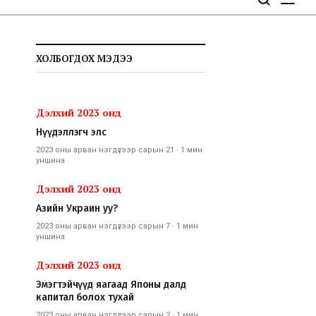
ХОЛБОГДОХ МЭДЭЭ
Дэлхий 2023 онд
Нүүдэллэгч элс
2023 оны арван нэгдүгээр сарын 21
·
1 мин
уншина
Дэлхий 2023 онд
Азийн Украин уу?
2023 оны арван нэгдүгээр сарын 7
·
1 мин
уншина
Дэлхий 2023 онд
Эмэгтэйчүүд яагаад Японы далд
капитал болох тухай
2023 оны арван нэгдүгээр сарын 2
·
1 мин