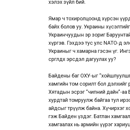
хэлэх зүйл бий.
Ямар ч тохиролцоонд хүрсэн үүрд
байх болов уу. Украины хүсэлтий
Украинчуудын эр зориг Баруунтай
хүргэв. Гэхдээ тус улс NАТО-д э
Украиныг ч хамарна гэсэн үг. Инг
сөргөлдөх эрсдэл дагуулах уу?
Байдены баг ОХУ-ыг “хойшлуулшгү
хамгийн том сорилт бол дэлхийг өө
Хятадын эсрэг “чипний дайн”-аа 
хурдтай томруулж байгаа тул ирэ
айдсыг төрүүлж байна. Хүчирхэг 
гэж Байден үздэг. Батлан хамга
хамгаалах нь армийн үүрэг хариу