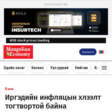
СУРТАЛЧИЛГАА
MSE stock prices loading
Захиалга
Эдийн засаг
Бизнес
Уул уурхай
Нийгэм
Хөрөнгө ору
Банк
Иргэдийн инфляцын хүлээлт
тогтвортой байна