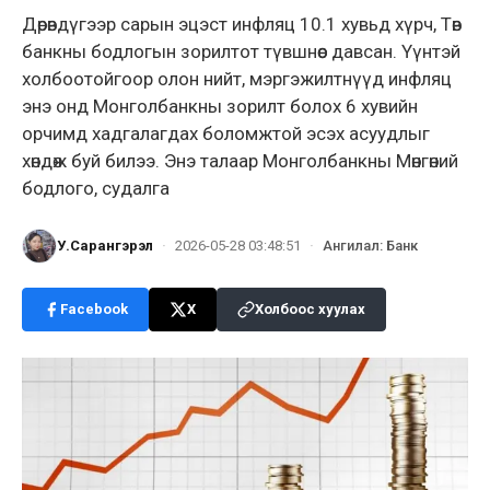
Дөрөвдүгээр сарын эцэст инфляц 10.1 хувьд хүрч, Төв
банкны бодлогын зорилтот түвшнөөс давсан. Үүнтэй
холбоотойгоор олон нийт, мэргэжилтнүүд инфляц
энэ онд Монголбанкны зорилт болох 6 хувийн
орчимд хадгалагдах боломжтой эсэх асуудлыг
хөндөж буй билээ. Энэ талаар Монголбанкны Мөнгөний
бодлого, судалга
У.Сарангэрэл
·
2026-05-28 03:48:51
·
Ангилал
:
Банк
Facebook
X
Холбоос хуулах