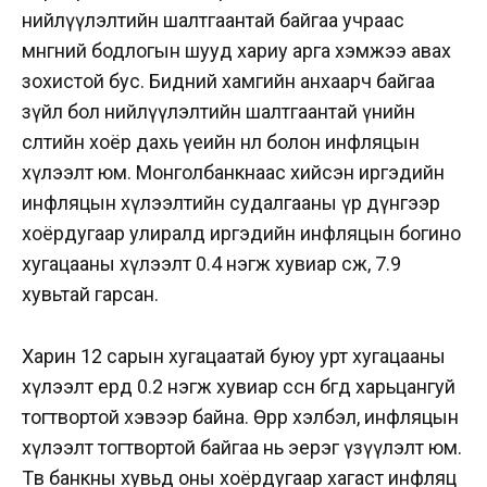
нийлүүлэлтийн шалтгаантай байгаа учраас
мөнгөний бодлогын шууд хариу арга хэмжээ авах
зохистой бус. Бидний хамгийн анхаарч байгаа
зүйл бол нийлүүлэлтийн шалтгаантай үнийн
өсөлтийн хоёр дахь үеийн нөлөө болон инфляцын
хүлээлт юм. Монголбанкнаас хийсэн иргэдийн
инфляцын хүлээлтийн судалгааны үр дүнгээр
хоёрдугаар улиралд иргэдийн инфляцын богино
хугацааны хүлээлт 0.4 нэгж хувиар өсөж, 7.9
хувьтай гарсан.
Харин 12 сарын хугацаатай буюу урт хугацааны
хүлээлт ердөө 0.2 нэгж хувиар өссөн бөгөөд харьцангуй
тогтвортой хэвээр байна. Өөрөөр хэлбэл, инфляцын
хүлээлт тогтвортой байгаа нь эерэг үзүүлэлт юм.
Төв банкны хувьд оны хоёрдугаар хагаст инфляц