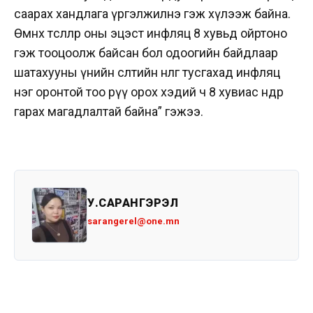
саарах хандлага үргэлжилнэ гэж хүлээж байна.
Өмнөх төсөөллөөр оны эцэст инфляц 8 хувьд ойртоно
гэж тооцоолж байсан бол одоогийн байдлаар
шатахууны үнийн өсөлтийн нөлөөг тусгахад инфляц
нэг оронтой тоо рүү орох хэдий ч 8 хувиас өндөр
гарах магадлалтай байна” гэжээ.
У.САРАНГЭРЭЛ
sarangerel@one.mn