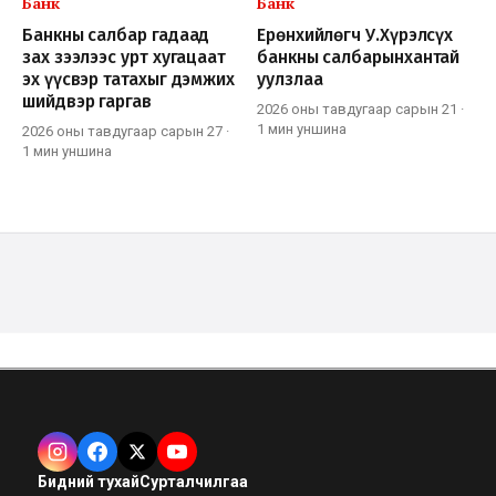
Банк
Банк
Банкны салбар гадаад
Ерөнхийлөгч У.Хүрэлсүх
зах зээлээс урт хугацаат
банкны салбарынхантай
эх үүсвэр татахыг дэмжих
уулзлаа
шийдвэр гаргав
2026 оны тавдугаар сарын 21
·
1 мин
уншина
2026 оны тавдугаар сарын 27
·
1 мин
уншина
Бидний тухай
Сурталчилгаа