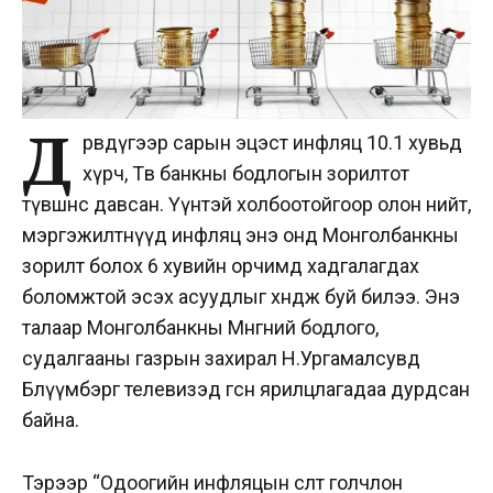
Д
өрөвдүгээр сарын эцэст инфляц 10.1 хувьд
хүрч, Төв банкны бодлогын зорилтот
түвшнөөс давсан. Үүнтэй холбоотойгоор олон нийт,
мэргэжилтнүүд инфляц энэ онд Монголбанкны
зорилт болох 6 хувийн орчимд хадгалагдах
боломжтой эсэх асуудлыг хөндөж буй билээ. Энэ
талаар Монголбанкны Мөнгөний бодлого,
судалгааны газрын захирал Н.Ургамалсувд
Блүүмбэрг телевизэд өгсөн ярилцлагадаа дурдсан
байна.
Тэрээр “Одоогийн инфляцын өсөлт голчлон