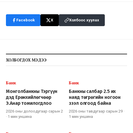
Facebook
X
Холбоос хуулах
ХОЛБОГДОХ МЭДЭЭ
Банк
Банк
Монголбанкны Тэргүүн
Банкны салбар 2.5 их
дэд Ерөнхийлөгчөөр
наяд төгрөгийн ногоон
Э.Анар томилогдлоо
зээл олгоод байна
2026 оны долоодугаар сарын 2
2026 оны тавдугаар сарын 29
·
·
1 мин
уншина
1 мин
уншина