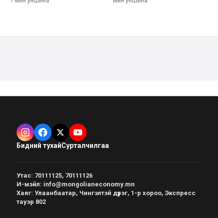
1 мин
уншина
мин
уншина
Бидний тухай
Сурталчилгаа
Утас
:
70111125, 70111126
И-мэйл
:
info@mongolianeconomy.mn
Хаяг
:
Улаанбаатар, Чингэлтэй дүүрэг, 1-р хороо, Экспресс
тауэр 802