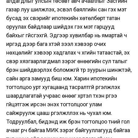
алдагдлыг улсын төсөвт авч ачааллыг Засгийн
газар луу шилжүүлэх, эсвэл баялгийн сан гэх мэт
бусад эх үүсвэрийг ипотекийн хөтөлбөрт татан
оруулах байдлаар шийдэх гэх мэт гарцууд
байхыг үгүйсгэхгүй. Эдгээр хувилбар нь ямартай ч
иргэд дээр бага хүүтэй зээл хэвээр очих
нөхцөлийг хэвээр хадгалах ч хүүгийн татаастай, эх
үүсвэр хязгаарлагдмал зэрэг өнөөгийн сул талыг
бүрэн шийдвэрлэх боломжгүй түр зуурын шинжтэй,
сайн арга замууд биш юм. Харин ипотекийн
тогтолцоо урт хугацаанд тасралтгүй үргэлжлэх
шаардлагатай учраас өнөөг хүртэл түүхэн үүргээ
гүйцэтгэж ирсэн энэхүү тогтолцоог улам
сайжруулж цааш үргэлжлүүлэх нь чухал юм.
Тодруулбал, бидэнд иж бүрэн тогтолцоо түүний гол
ачааг үүрч байгаа МИК зэрэг байгууллагууд байгаа