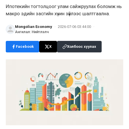
Ипотекийн тогтолцоог улам сайжруулах боломж нь
макро эдийн засгийн хүчин зүйлээс шалтгаална.
Mongolian Economy
·
2026-07-06 03:44:00
·
Ангилал
:
Нийтлэлч
Facebook
X
Холбоос хуулах