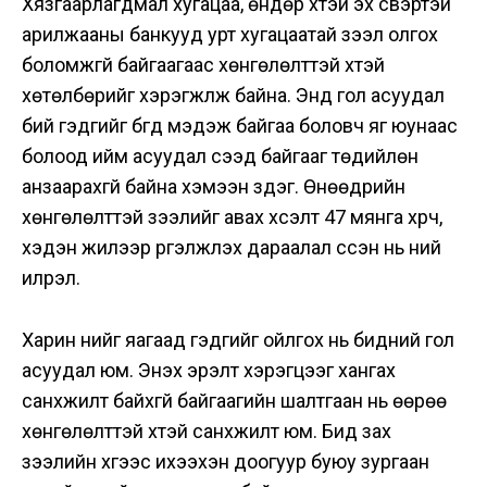
Хязгаарлагдмал хугацаа, өндөр хүүтэй эх үүсвэртэй
арилжааны банкууд урт хугацаатай зээл олгох
боломжгүй байгаагаас хөнгөлөлттэй хүүтэй
хөтөлбөрийг хэрэгжүүлж байна. Энд гол асуудал
бий гэдгийг бүгд мэдэж байгаа боловч яг юунаас
болоод ийм асуудал үүсээд байгааг төдийлөн
анзаарахгүй байна хэмээн үздэг. Өнөөдрийн
хөнгөлөлттэй зээлийг авах хүсэлт 47 мянга хүрч,
хэдэн жилээр үргэлжлэх дараалал үүссэн нь үүний
илрэл.
Харин үүнийг яагаад гэдгийг ойлгох нь бидний гол
асуудал юм. Энэхүү эрэлт хэрэгцээг хангах
санхүүжилт байхгүй байгаагийн шалтгаан нь өөрөө
хөнгөлөлттэй хүүтэй санхүүжилт юм. Бид зах
зээлийн хүүгээс ихээхэн доогуур буюу зургаан