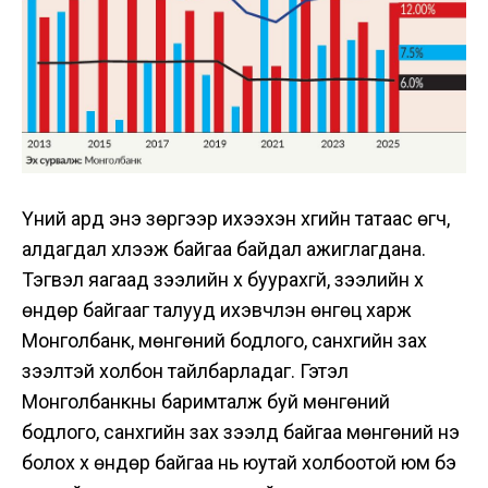
Үүний ард энэ зөрүүгээр ихээхэн хүүгийн татаас өгч,
алдагдал хүлээж байгаа байдал ажиглагдана.
Тэгвэл яагаад зээлийн хүү буурахгүй, зээлийн хүү
өндөр байгааг талууд ихэвчлэн өнгөц харж
Монголбанк, мөнгөний бодлого, санхүүгийн зах
зээлтэй холбон тайлбарладаг. Гэтэл
Монголбанкны баримталж буй мөнгөний
бодлого, санхүүгийн зах зээлд байгаа мөнгөний үнэ
болох хүү өндөр байгаа нь юутай холбоотой юм бэ