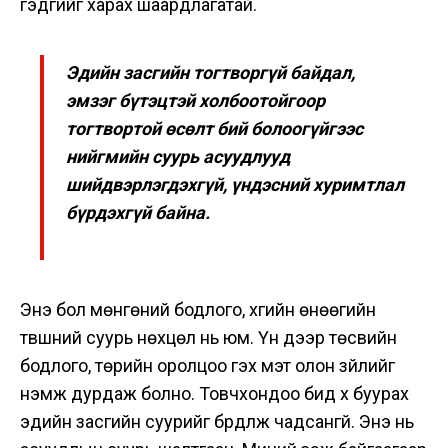
гэдгийг харах шаардлагатай.
Эдийн засгийн тогтворгүй байдал,
эмзэг бүтэцтэй холбоотойгоор
тогтвортой өсөлт бий болоогүйгээс
нийгмийн суурь асуудлууд
шийдвэрлэгдэхгүй, үндэсний хуримтлал
бүрдэхгүй байна.
Энэ бол мөнгөний бодлого, хүүгийн өнөөгийн
түвшний суурь нөхцөл нь юм. Үүн дээр төсвийн
бодлого, төрийн оролцоо гэх мэт олон зүйлийг
нэмж дурдаж болно. Товчхондоо бид хүү буурах
эдийн засгийн суурийг бүрдүүлж чадсангүй. Энэ нь