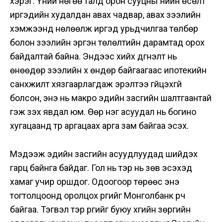
хэрэг. Үүний нөгөө талд орон сууцны үнийн өсөлт
иргэдийн худалдан авах чадвар, авах зээлийн
хэмжээнд нөлөөлж иргэд урьдчилгаа төлбөр
болон зээлийн эргэн төлөлтийн дарамтад орох
байдалтай байна. Эндээс хийх дүгнэлт нь
өнөөдөр зээлийн хүү өндөр байгаагаас ипотекийн
санхүүжилт хязгаарлагдаж эрэлтээ гүйцэхгүй
болсон, энэ нь макро эдийн засгийн шалтгаантай
гэж үзэх явдал юм. Өөр нэг асуудал нь богино
хугацаанд түр аргацаах арга зам байгаа эсэх.
Мэдээж эдийн засгийн асуудлуудад шийдэх
гарц байнга байдаг. Гол нь тэр нь зөв эсэхэд
хамаг учир оршдог. Одоогоор төрөөс энэ
тогтолцоонд оролцох үүргийг Монголбанк үүрч
байгаа. Тэгвэл тэр үүргийг буюу хүүгийн зөрүүгийн