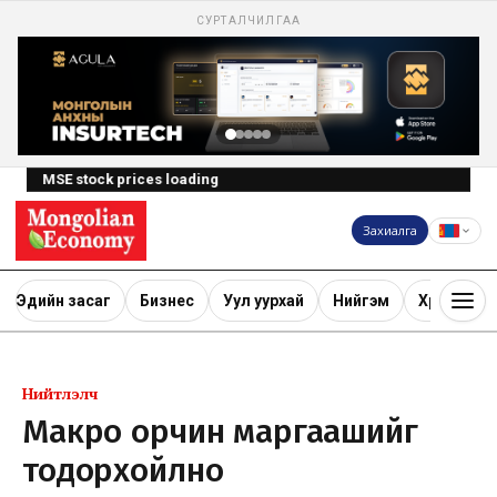
СУРТАЛЧИЛГАА
MSE stock prices loading
Захиалга
Эдийн засаг
Бизнес
Уул уурхай
Нийгэм
Хөрөнгө ору
Нийтлэлч
Макро орчин маргаашийг
тодорхойлно