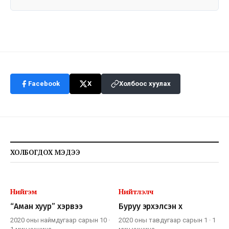
Facebook
X
Холбоос хуулах
ХОЛБОГДОХ МЭДЭЭ
Нийгэм
Нийтлэлч
“Аман хуур” хэрвээ
Буруу эрхэлсэн хүү
2020 оны наймдугаар сарын 10
·
2020 оны тавдугаар сарын 1
·
1