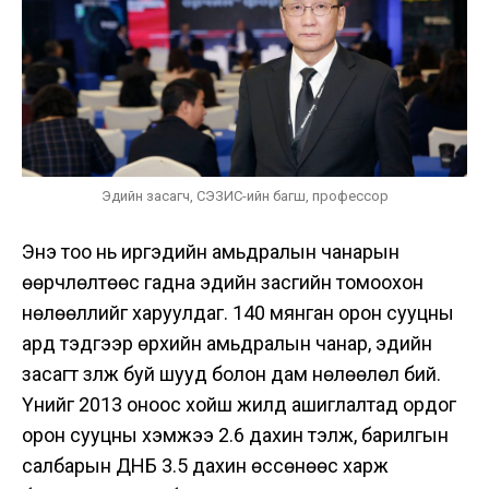
Эдийн засагч, СЭЗИС-ийн багш, профессор
Энэ тоо нь иргэдийн амьдралын чанарын
өөрчлөлтөөс гадна эдийн засгийн томоохон
нөлөөллийг харуулдаг. 140 мянган орон сууцны
ард тэдгээр өрхийн амьдралын чанар, эдийн
засагт үзүүлж буй шууд болон дам нөлөөлөл бий.
Үүнийг 2013 оноос хойш жилд ашиглалтад ордог
орон сууцны хэмжээ 2.6 дахин тэлж, барилгын
салбарын ДНБ 3.5 дахин өссөнөөс харж