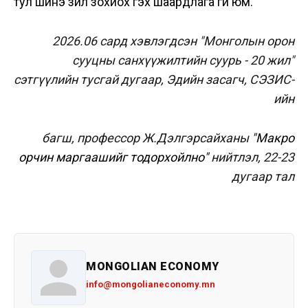
тул шинэ зүйл зохиох гэх шаардлага үгүй юм.
2026.06 сард хэвлэгдсэн "Монголын орон
сууцны санхүүжилтийн суурь - 20 жил"
сэтгүүлийн тусгай дугаар, Эдийн засагч, СЭЗИС-
ийн
багш, профессор Ж.Дэлгэрсайханы
"Макро
орчин маргаашийг тодорхойлно"
нийтлэл, 22-23
дугаар тал
MONGOLIAN ECONOMY
info@mongolianeconomy.mn