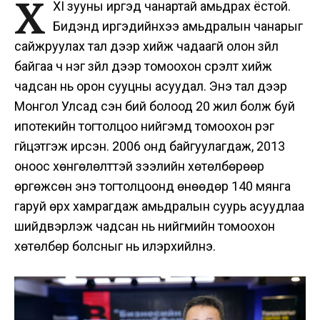
X
XI зууны иргэд чанартай амьдрах ёстой.
Бидэнд иргэдийнхээ амьдралын чанарыг
сайжруулах тал дээр хийж чадаагүй олон зүйл
байгаа ч нэг зүйл дээр томоохон үсрэлт хийж
чадсан нь орон сууцны асуудал. Энэ тал дээр
Монгол Улсад үүсэн бий болоод 20 жил болж буй
ипотекийн тогтолцоо нийгэмд томоохон үүрэг
гүйцэтгэж ирсэн. 2006 онд байгуулагдаж, 2013
оноос хөнгөлөлттэй зээлийн хөтөлбөрөөр
өргөжсөн энэ тогтолцоонд өнөөдөр 140 мянга
гаруй өрх хамрагдаж амьдралын суурь асуудлаа
шийдвэрлэж чадсан нь нийгмийн томоохон
хөтөлбөр болсныг нь илэрхийлнэ.