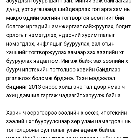
асуудлын суурь шалтгаан. Миний үзэж байгаагаар
дунд, урт хугацаанд шийдвэрлэх гол арга зам нь
макро эдийн засгийн тогтвортой өсөлтийг бий
болгож иргэдийн амьжиргааг сайжруулах, бодит
орлогыг нэмэгдүүлэх, үндэсний хуримтлалыг
нэмэгдүүлэх, инфляцыг бууруулах, валютын
ханшийг тогтворжуулах замаар зах зээлийн хүүг
бууруулах явдал юм. Ингэж байж зах зээлийн хүү
буурч ипотекийн тогтолцоо хэвийн байдлаар
үргэлжлэх боломж бүрдэнэ. Түүхэн мэдээлэл
биднийг 2013 оноос хойш энэ тал дээр ямар ч
ахиц дэвшил гаргаж чадаагүйг харуулж байна.
Харин ч эсрэгээрээ зээлийн хүү өсөж, ипотекийн
зээлийн хүүг бууруулснаар зөрүү улам нэмэгдсэн нь
тогтолцооны сул талыг улам өдөөж байгаа