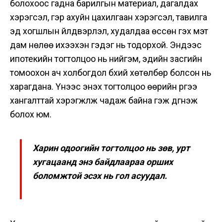
болохоос гадна барилгын материал, дагалдах
хэрэгсэл, гэр ахуйн цахилгаан хэрэгсэл, тавилга
эд хогшлын үйлдвэрлэл, худалдаа өссөн гэх мэт
дам нөлөө ихээхэн гэдэг нь тодорхой. Эндээс
ипотекийн тогтолцоо нь нийгэм, эдийн засгийн
томоохон ач холбогдол бүхий хөтөлбөр болсон нь
харагдана. Үүнээс энэхүү тогтолцоо өөрийн үүргээ
хангалттай хэрэгжүүлж чадаж байна гэж дүгнэж
болох юм.
Харин одоогийн тогтолцоо нь зөв, урт
хугацаанд энэ байдлаараа орших
боломжтой эсэх нь гол асуудал.