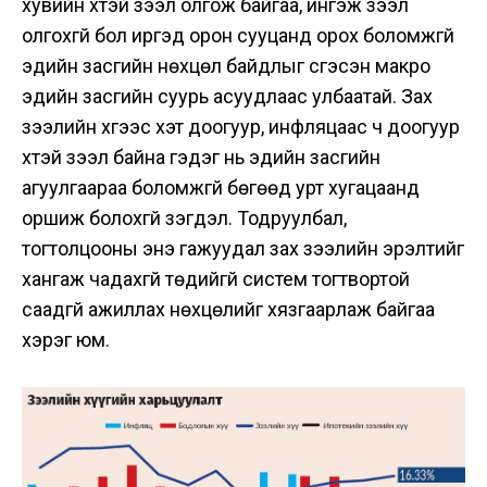
хувийн хүүтэй зээл олгож байгаа, ингэж зээл
олгохгүй бол иргэд орон сууцанд орох боломжгүй
эдийн засгийн нөхцөл байдлыг үүсгэсэн макро
эдийн засгийн суурь асуудлаас улбаатай. Зах
зээлийн хүүгээс хэт доогуур, инфляцаас ч доогуур
хүүтэй зээл байна гэдэг нь эдийн засгийн
агуулгаараа боломжгүй бөгөөд урт хугацаанд
оршиж болохгүй үзэгдэл. Тодруулбал,
тогтолцооны энэ гажуудал зах зээлийн эрэлтийг
хангаж чадахгүй төдийгүй систем тогтвортой
саадгүй ажиллах нөхцөлийг хязгаарлаж байгаа
хэрэг юм.