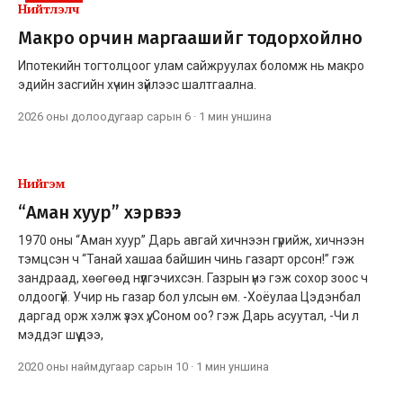
Нийтлэлч
Макро орчин маргаашийг тодорхойлно
Ипотекийн тогтолцоог улам сайжруулах боломж нь макро
эдийн засгийн хүчин зүйлээс шалтгаална.
2026 оны долоодугаар сарын 6
·
1 мин
уншина
Нийгэм
“Аман хуур” хэрвээ
1970 оны “Аман хуур” Дарь авгай хичнээн гүрийж, хичнээн
тэмцсэн ч “Танай хашаа байшин чинь газарт орсон!” гэж
зандраад, хөөгөөд нүүлгэчихсэн. Газрын үнэ гэж сохор зоос ч
олдоогүй. Учир нь газар бол улсын өм. -Хоёулаа Цэдэнбал
даргад орж хэлж үзэх үү, Соном оо? гэж Дарь асуутал, -Чи л
мэддэг шүү дээ,
2020 оны наймдугаар сарын 10
·
1 мин
уншина