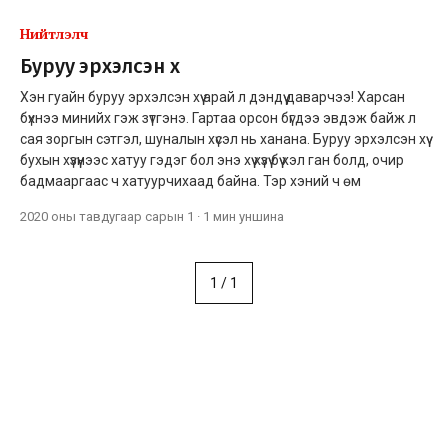
Нийтлэлч
Буруу эрхэлсэн хүү
Хэн гуайн буруу эрхэлсэн хүү арай л дэндүү даварчээ! Харсан
бүхнээ минийх гэж зүтгэнэ. Гартаа орсон бүгдээ эвдэж байж л
сая зоргын сэтгэл, шуналын хүсэл нь ханана. Буруу эрхэлсэн хүү
бухын хүзүүнээс хатуу гэдэг бол энэ хүү хүзүү бүү хэл ган болд, очир
бадмааргаас ч хатуурчихаад байна. Тэр хэний ч өм
2020 оны тавдугаар сарын 1
·
1 мин
уншина
1
/
1