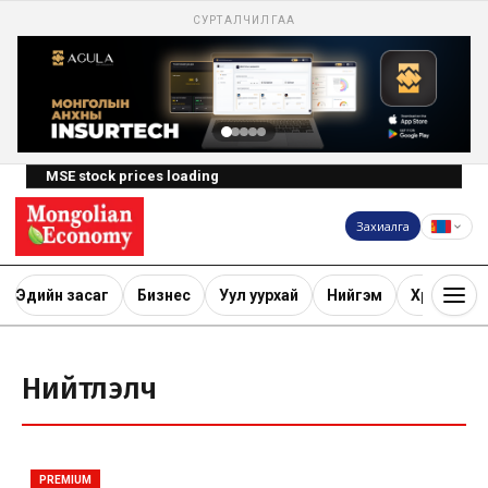
СУРТАЛЧИЛГАА
MSE stock prices loading
Захиалга
Эдийн засаг
Бизнес
Уул уурхай
Нийгэм
Хөрөнгө ору
Нийтлэлч
PREMIUM