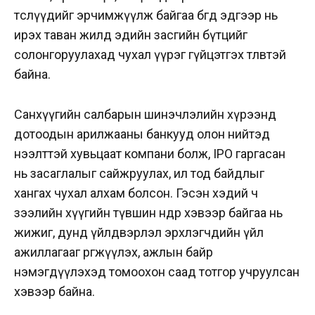
төслүүдийг эрчимжүүлж байгаа бөгөөд эдгээр нь
ирэх таван жилд эдийн засгийн бүтцийг
солонгоруулахад чухал үүрэг гүйцэтгэх төлөвтэй
байна.
Санхүүгийн салбарын шинэчлэлийн хүрээнд
дотоодын арилжааны банкууд олон нийтэд
нээлттэй хувьцаат компани болж, IPO гаргасан
нь засаглалыг сайжруулах, ил тод байдлыг
хангах чухал алхам болсон. Гэсэн хэдий ч
зээлийн хүүгийн түвшин өндөр хэвээр байгаа нь
жижиг, дунд үйлдвэрлэл эрхлэгчдийн үйл
ажиллагааг өргөжүүлэх, ажлын байр
нэмэгдүүлэхэд томоохон саад тотгор учруулсан
хэвээр байна.