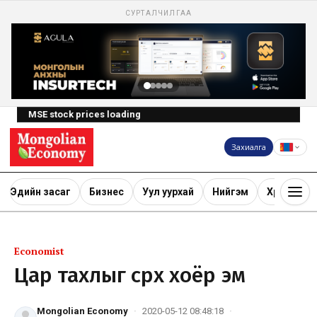
СУРТАЛЧИЛГАА
MSE stock prices loading
Захиалга
Эдийн засаг
Бизнес
Уул уурхай
Нийгэм
Хөрөнгө ору
Economist
Цар тахлыг сөрөх хоёр эм
Mongolian Economy
·
2020-05-12 08:48:18
·