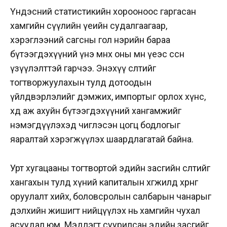
Үндэсний статистикийн хорооноос гаргасан
хамгийн сүүлийн үеийн судалгаагаар,
хэрэглээний сагсны гол нэрийн бараа
бүтээгдэхүүний үнэ өмнөх оны мөн үеэс өссөн
үзүүлэлттэй гарчээ. Энэхүү өсөлтийг
тогтворжуулахын тулд дотоодын
үйлдвэрлэлийг дэмжих, импортыг орлох хүнс,
хөдөө аж ахуйн бүтээгдэхүүний хангамжийг
нэмэгдүүлэхэд чиглэсэн цогц бодлогыг
яаралтай хэрэгжүүлэх шаардлагатай байна.
Урт хугацааны тогтвортой эдийн засгийн өсөлтийг
хангахын тулд хүний капиталын хөгжилд хөрөнгө
оруулалт хийх, боловсролын салбарын чанарыг
дэлхийн жишигт нийцүүлэх нь хамгийн чухал
асуудал юм. Мэдлэгт суурилсан эдийн засгийг