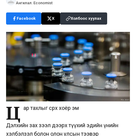
Ангилал
:
Economist
Facebook
X
Холбоос хуулах
Ц
ар тахлыг сөрөх хоёр эм
Дэлхийн зах зээл дээрх түүхий эдийн үнийн
хэлбэлзэл болон олон улсын тээвэр