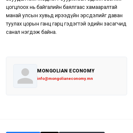
цогцлоох нь байгалийн баялгаас хамааралтай
манай улсын хувьд ирээдүйн эрсдэлийг даван
туулах цорын ганц гарц гэдэгтэй эдийн засагчид
санал нэгдэж байна.
MONGOLIAN ECONOMY
info@mongolianeconomy.mn