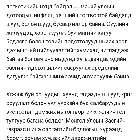
логистикийн нөхцөл байдал нь манай улсын
дотоодын инфляц, ханшийн тогтвортой байдалд
шууд болон шууд бусаар нөлөөлсөөр байна. Сүүлийн
жилүүдэд хэрэгжүүлж буй мөнгөний хатуу
бодлого болон төсвийн тодотголууд нь зах зээл
дэх мөнгөний нийлүүлэлтийг хумихад чиглэгдэж
байгаа боловч энэ нь дунд хугацаандаа эдийн
засгийн идэвхжилийг сааруулах эрсдэлийг
дагуулж байгааг шинжээчид анхааруулж байна.
Хөгжиж буй орнуудын хувьд гадаадын шууд хөрөнгө
оруулалт болон уул уурхайн бус салбаруудын
экспортыг дэмжих нь тогтвортой хөгжлийн гол
тулгуур багана болдог. Монгол Улсын Засгийн
газраас шинэ сэргэлтийн бодлогын хүрээнд
боомт, эрчим хүч, аж үйлдвэржилтийн