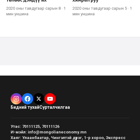
2020 оны тавдугаар сарын 8
·
1
2020 оны тавдугаар сарын 5
·
1
мин
уншина
мин
уншина
Бидний тухай
Сурталчилгаа
Утас
:
70111125, 70111126
И-мэйл
:
info@mongolianeconomy.mn
Хаяг
:
Улаанбаатар, Чингэлтэй дүүрэг, 1-р хороо, Экспресс