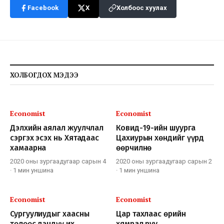
Facebook
X
Холбоос хуулах
ХОЛБОГДОХ МЭДЭЭ
Economist
Economist
Дэлхийн аялал жуулчлал
Ковид-19-ийн шуурга
сэргэх эсэх нь Хятадаас
Цахиурын хөндийг үүрд
хамаарна
өөрчилнө
2020 оны зургаадугаар сарын 4
2020 оны зургаадугаар сарын 2
·
1 мин
уншина
·
1 мин
уншина
Economist
Economist
Сургуулиудыг хаасны
Цар тахлаас өрийн
төлөөс дэндүү их
хямрал руу