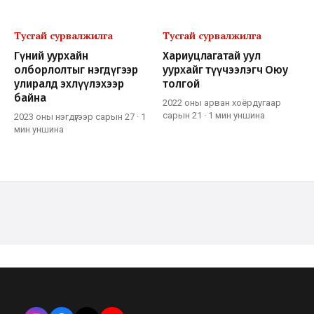
Тусгай сурвалжилга
Тусгай сурвалжилга
Гүний уурхайн
Хариуцлагатай уул
олборлолтыг нэгдүгээр
уурхайг түүчээлэгч Оюу
улиралд эхлүүлэхээр
толгой
байна
2022 оны арван хоёрдугаар
сарын 21
·
1 мин
уншина
2023 оны нэгдүгээр сарын 27
·
1
мин
уншина