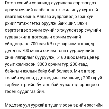
Гэтэл хувийн хэвшилд суурилсан сэргээгдэх
эрчим хүчний салбарт өсөлт хөгжил илүү хурдтай
явагдаж байна. Айлаар зүйрлэвэл, харанхуй
өрхийг татаж гэгээ оруулж байх шиг. Зөвхөн
сэргээгдэх эрчим хүчийг хөгжүүлснээр сүүлийн
гурван жилд дотоодын эрчим хүчний
үйлдвэрлэл 700 сая КВт.ц–аар нэмэгдэж, үр
дүнд нь 700 мянга орчим тонн нүүрсхүчлийн
хийн ялгарлыг бууруулж, 5180 шоо метр цэвэр
усыг хэмнэсэн, 3000 орчим түр, 200-гаад
байнгын ажлын байр бий болжээ. Мөн эдгээр
төслийн хүрээнд дотоодын компаниуд 200 гаруй
тэрбум төгрөгийн бүтээн байгуулалтад оролцсон
гэсэн судалгаа бий.
Мэдээж уул уурхайд түшиглэсэн эдийн засгийн