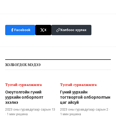
Facebook
X
Холбоос хуулах
ХОЛБОГДОХ МЭДЭЭ
Тусгай сурвалжилга
Тусгай сурвалжилга
Оюутолгойн гүний
Гүний уурхайн
уурхайн олборлолт
тогтвортой олборлолтын
эхэлнэ
цаг айсуй
2023 оны гуравдугаар сарын 13
2023 оны гуравдугаар сарын 2
·
·
1 мин
уншина
1 мин
уншина