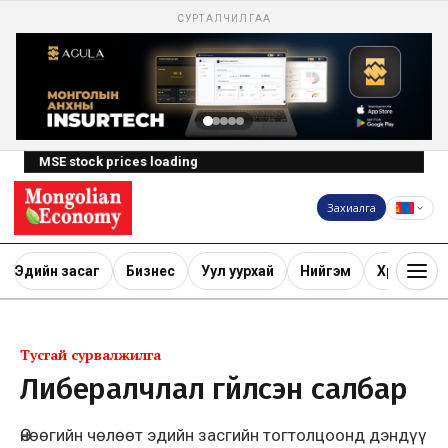
СУРТАЛЧИЛГАА
MSE stock prices loading
Захиалга
Эдийн засаг
Бизнес
Уул уурхай
Нийгэм
Хөрөнгө ору
Тусгай сурвалжилга
Либералчлал үгүйлсэн салбар
Өнөөгийн чөлөөт эдийн засгийн тогтолцоонд дэндүү