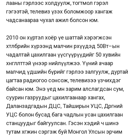
лааны гэрлээс холдуулж, тогтмол гэрэл
гэгээтэй, телевиз үзэх боломжоор хангаж
чадсанаараа чухал ажил болсон юм.
2010 он хүртэл хоёр үе шаттай хэрэгжсэн
хөтөлбөрийн хүрээнд малчин өрхүүдэд 50Вт–ын
чадалтай цахилгаан үүсгүүрүүдийг 50 хувийн
хөнгөлөлттэй үнээр нийлүүлжээ. Үүний ачаар
малчид үдшийн бүрийг гэрлээ залгуулж, дуртай
цагтаа радиогоо сонсож, телевизээ үзчихдэг
байсан юм. Энэ үед мөн зарим алслагдсан сум,
суурин газруудыг цахилгаанаар хангах,
Даланзадгадын ДЦС, Тайширын УЦС, Дөргөний
УЦС болон бусад бага чадлын усан цахилгаан
станцуудыг байгуулсан. Гэсэн хэдий ч шинэ
тутам хөгжин сэргэж буй Монгол Улсын эрчим