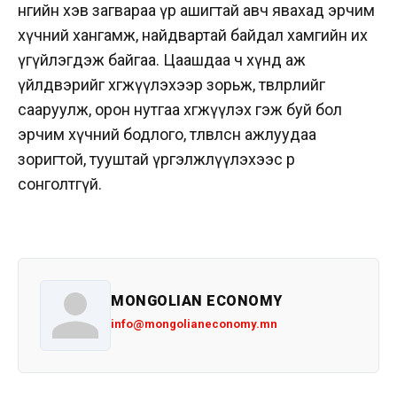
өнөөгийн хэв загвараа үр ашигтай авч явахад эрчим
хүчний хангамж, найдвартай байдал хамгийн их
үгүйлэгдэж байгаа. Цаашдаа ч хүнд аж
үйлдвэрийг хөгжүүлэхээр зорьж, төвлөрлийг
сааруулж, орон нутгаа хөгжүүлэх гэж буй бол
эрчим хүчний бодлого, төлөвлөсөн ажлуудаа
зоригтой, тууштай үргэлжлүүлэхээс өөр
сонголтгүй.
MONGOLIAN ECONOMY
info@mongolianeconomy.mn