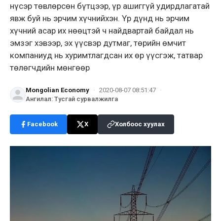
нүсэр төвлөрсөн бүтцээр, үр ашиггүй удирдлагатай
явж буй нь эрчим хүчнийхэн. Үр дүнд нь эрчим
хүчний асар их нөөцтэй ч найдвартай байдал нь
эмзэг хэвээр, эх үүсвэр дутмаг, төрийн өмчит
компаниуд нь хуримтлагдсан их өр үүсгэж, татвар
төлөгчдийн мөнгөөр
Mongolian Economy
·
2020-08-07 08:51:47
·
Ангилал
:
Тусгай сурвалжилга
Facebook
X
Холбоос хуулах