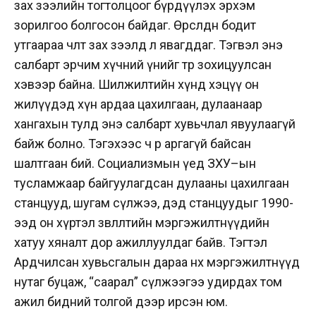
зах зээлийн тогтолцоог бүрдүүлэх эрхэм
зорилгоо болгосон байдаг. Өрсөлдөөн бодит
утгаараа чөлөөт зах зээлд л явагддаг. Тэгвэл энэ
салбарт эрчим хүчний үнийг төр зохицуулсан
хэвээр байна. Шилжилтийн хүнд хэцүү он
жилүүдэд хүн ардаа цахилгаан, дулаанаар
хангахын тулд энэ салбарт хувьчлал явуулаагүй
байж болно. Тэгэхээс ч өөр аргагүй байсан
шалтгаан бий. Социализмын үед ЗХУ–ын
тусламжаар байгуулагдсан дулааны цахилгаан
станцууд, шугам сүлжээ, дэд станцуудыг 1990-
ээд он хүртэл зөвлөлтийн мэргэжилтнүүдийн
хатуу хяналт дор ажиллуулдаг байв. Тэгтэл
Ардчилсан хувьсгалын дараа өнөөх мэргэжилтнүүд
нутаг буцаж, “саарал” сүлжээгээ удирдах том
ажил бидний толгой дээр ирсэн юм.