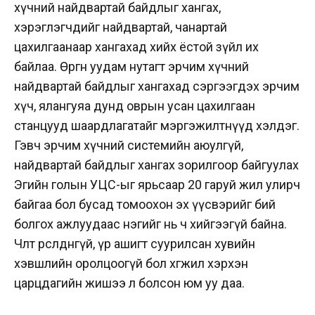
хүчний найдвартай байдлыг хангах,
хэрэглэгчдийг найдвартай, чанартай
цахилгаанаар хангахад хийх ёстой зүйл их
байлаа. Өргөн уудам нутагт эрчим хүчний
найдвартай байдлыг хангахад сэргээгдэх эрчим
хүч, ялангуяа дунд оврын усан цахилгаан
станцууд шаардлагатайг мэргэжилтнүүд хэлдэг.
Гэвч эрчим хүчний системийн аюулгүй,
найдвартай байдлыг хангах зорилгоор байгуулах
Эгийн голын УЦС-ыг ярьсаар 20 гаруй жил улирч
байгаа бол бусад томоохон эх үүсвэрийг бий
болгох ажлуудаас нэгийг нь ч хийгээгүй байна.
Чөлөөт өрсөлдөөнгүй, үр ашигт суурилсан хувийн
хэвшлийн оролцоогүй бол хөгжил хэрхэн
царцдагийн жишээ л болсон юм уу даа.