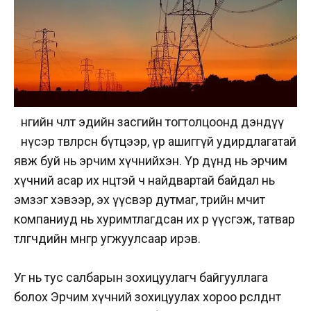
нөөгийн чөлөөт эдийн засгийн тогтолцоонд дэндүү
нүсэр төвлөрсөн бүтцээр, үр ашиггүй удирдлагатай
явж буй нь эрчим хүчнийхэн. Үр дүнд нь эрчим
хүчний асар их нөөцтэй ч найдвартай байдал нь
эмзэг хэвээр, эх үүсвэр дутмаг, төрийн өмчит
компаниуд нь хуримтлагдсан их өр үүсгэж, татвар
төлөгчдийн мөнгөөр угжуулсаар ирэв.
Уг нь тус салбарын зохицуулагч байгууллага
болох Эрчим хүчний зохицуулах хороо өрсөлдөөнт