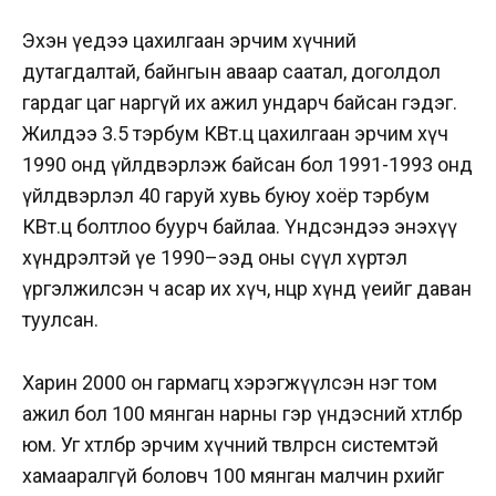
Эхэн үедээ цахилгаан эрчим хүчний
дутагдалтай, байнгын аваар саатал, доголдол
гардаг цаг наргүй их ажил ундарч байсан гэдэг.
Жилдээ 3.5 тэрбум КВт.ц цахилгаан эрчим хүч
1990 онд үйлдвэрлэж байсан бол 1991-1993 онд
үйлдвэрлэл 40 гаруй хувь буюу хоёр тэрбум
КВт.ц болтлоо буурч байлаа. Үндсэндээ энэхүү
хүндрэлтэй үе 1990–ээд оны сүүл хүртэл
үргэлжилсэн ч асар их хүч, нөөцөөр хүнд үеийг даван
туулсан.
Харин 2000 он гармагц хэрэгжүүлсэн нэг том
ажил бол 100 мянган нарны гэр үндэсний хөтөлбөр
юм. Уг хөтөлбөр эрчим хүчний төвлөрсөн системтэй
хамааралгүй боловч 100 мянган малчин өрхийг