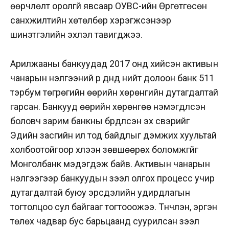
өөрчлөлт оролгүй явсаар ОУВС-ийн Өргөтгөсөн
санхүүжилтийн хөтөлбөр хэрэгжсэнээр
шинэтгэлийн эхлэл тавигджээ.
Арилжааны банкуудад 2017 онд хийсэн активын
чанарын үнэлгээний үр дүнд нийт долоон банк 511
тэрбум төгрөгийн өөрийн хөрөнгийн дутагдалтай
гарсан. Банкууд өөрийн хөрөнгөө нэмэгдүүлсэн
боловч зарим банкны бүрдүүлсэн эх үүсвэрийг
Эдийн засгийн ил тод байдлыг дэмжих хуультай
холбоотойгоор хүлээн зөвшөөрөх боломжгүйг
Монголбанк мэдэгдэж байв. Активын чанарын
үнэлгээгээр банкуудын зээл олгох процесс учир
дутагдалтай буюу эрсдэлийн удирдлагын
тогтолцоо сул байгааг тогтооожээ. Түүнчлэн, эргэн
төлөх чадвар бус барьцаанд суурилсан зээл