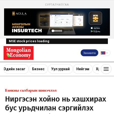
СУРТАЛЧИЛГАА
MSE stock prices loading
Захиалга
Эдийн засаг
Бизнес
Уул уурхай
Нийгэм
Хөрөнгө ору
Банкны салбарын шинэчлэл
Ниргэсэн хойно нь хашхирах
бус урьдчилан сэргийлэх