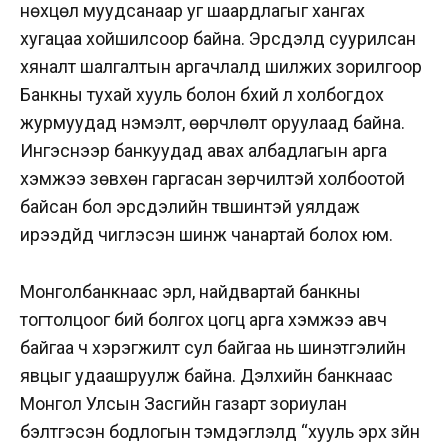
нөхцөл муудсанаар уг шаардлагыг хангах
хугацаа хойшилсоор байна. Эрсдэлд суурилсан
хяналт шалгалтын аргачлалд шилжих зорилгоор
Банкны тухай хууль болон бүхий л холбогдох
журмуудад нэмэлт, өөрчлөлт оруулаад байна.
Ингэснээр банкуудад авах албадлагын арга
хэмжээ зөвхөн гаргасан зөрчилтэй холбоотой
байсан бол эрсдэлийн түвшинтэй уялдаж
ирээдүйд чиглэсэн шинж чанартай болох юм.
Монголбанкнаас эрүүл, найдвартай банкны
тогтолцоог бий болгох цогц арга хэмжээ авч
байгаа ч хэрэгжилт сул байгаа нь шинэтгэлийн
явцыг удаашруулж байна. Дэлхийн банкнаас
Монгол Улсын Засгийн газарт зориулан
бэлтгэсэн бодлогын тэмдэглэлд “хууль эрх зүйн