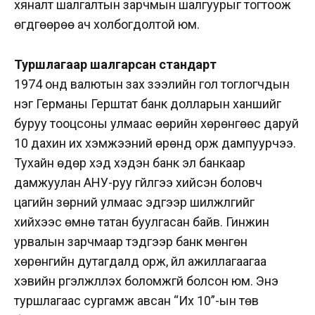
хяналт шалгалтын зарчмын шалгуурыг тогтоож
өгдгөөрөө ач холбогдолтой юм.
Туршлагаар шалгарсан стандарт
1974 онд валютын зах зээлийн гол тоглогчдын
нэг Германы Герштат банк долларын ханшийг
буруу тооцсоны улмаас өөрийн хөрөнгөөс даруй
10 дахин их хэмжээний өрөнд орж дампуурчээ.
Тухайн өдөр хэд хэдэн банк эл банкаар
дамжуулан АНУ-руу гүйлгээ хийсэн боловч
цагийн зөрүүний улмаас эдгээр шилжүүлгийг
хийхээс өмнө татан буулгасан байв. Гинжин
урвалын зарчмаар тэдгээр банк мөнгөн
хөрөнгийн дутагдалд орж, үйл ажиллагаагаа
хэвийн үргэлжлүүлэх боломжгүй болсон юм. Энэ
туршлагаас сургамж авсан “Их 10”-ын төв