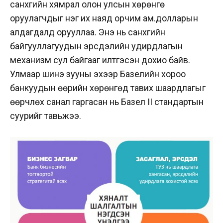
санхүүгийн хямрал олон улсын хөрөнгө
оруулагчдыг нэг их наяд орчим ам.долларын
алдагдалд орууллаа. Энэ нь санхүүгийн
байгууллагуудын эрсдэлийн удирдлагын
механизм сул байгааг илтгэсэн дохио байв.
Улмаар шинэ зууны эхээр Базелийн хороо
банкуудын өөрийн хөрөнгөд тавих шаардлагыг
өөрчлөх санал гаргасан нь Базел II стандартын
суурийг тавьжээ.