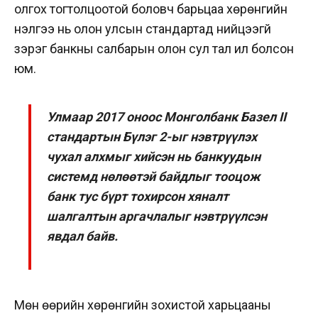
олгох тогтолцоотой боловч барьцаа хөрөнгийн
үнэлгээ нь олон улсын стандартад нийцээгүй
зэрэг банкны салбарын олон сул тал ил болсон
юм.
Улмаар 2017 оноос Монголбанк Базел II
стандартын Бүлэг 2-ыг нэвтрүүлэх
чухал алхмыг хийсэн нь банкуудын
системд нөлөөтэй байдлыг тооцож
банк тус бүрт тохирсон хяналт
шалгалтын аргачлалыг нэвтрүүлсэн
явдал байв.
Мөн өөрийн хөрөнгийн зохистой харьцааны