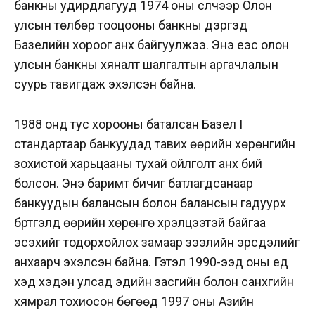
банкны удирдлагууд 1974 оны сүүлчээр Олон
улсын төлбөр тооцооны банкны дэргэд
Базелийн хороог анх байгуулжээ. Энэ үеэс олон
улсын банкны хяналт шалгалтын аргачлалын
суурь тавигдаж эхэлсэн байна.
1988 онд тус хорооны баталсан Базел I
стандартаар банкуудад тавих өөрийн хөрөнгийн
зохистой харьцааны тухай ойлголт анх бий
болсон. Энэ баримт бичиг батлагдсанаар
банкуудын балансын болон балансын гадуурх
бүртгэлд өөрийн хөрөнгө хүрэлцээтэй байгаа
эсэхийг тодорхойлох замаар зээлийн эрсдэлийг
анхаарч эхэлсэн байна. Гэтэл 1990-ээд оны үед
хэд хэдэн улсад эдийн засгийн болон санхүүгийн
хямрал тохиосон бөгөөд 1997 оны Азийн