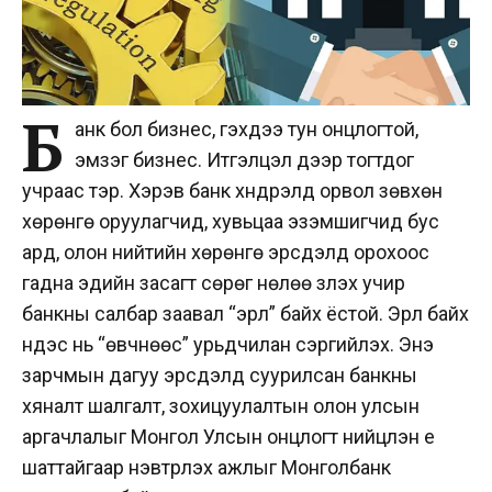
Б
анк бол бизнес, гэхдээ тун онцлогтой,
эмзэг бизнес. Итгэлцэл дээр тогтдог
учраас тэр. Хэрэв банк хүндрэлд орвол зөвхөн
хөрөнгө оруулагчид, хувьцаа эзэмшигчид бус
ард, олон нийтийн хөрөнгө эрсдэлд орохоос
гадна эдийн засагт сөрөг нөлөө үзүүлэх учир
банкны салбар заавал “эрүүл” байх ёстой. Эрүүл байх
үндэс нь “өвчнөөс” урьдчилан сэргийлэх. Энэ
зарчмын дагуу эрсдэлд суурилсан банкны
хяналт шалгалт, зохицуулалтын олон улсын
аргачлалыг Монгол Улсын онцлогт нийцүүлэн үе
шаттайгаар нэвтрүүлэх ажлыг Монголбанк