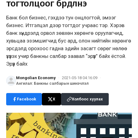
тогтолцоог бүрдүүлнэ
Банк бол бизнес, гэхдээ тун онцлогтой, эмзэг
бизнес. Итгэлцэл дээр тогтдог учраас тэр. Хэрэв
банк хүндрэлд орвол зөвхөн хөрөнгө оруулагчид,
хувьцаа эзэмшигчид бус ард, олон нийтийн хөрөнгө
эрсдэлд орохоос гадна эдийн засагт сөрөг нөлөө
үзүүлэх учир банкны салбар заавал “эрүүл” байх ёстой.
Эрүүл байх
Mongolian Economy
·
2021-05-18 04:16:09
·
Ангилал
:
Банкны салбарын шинэчлэл
Facebook
X
Холбоос хуулах