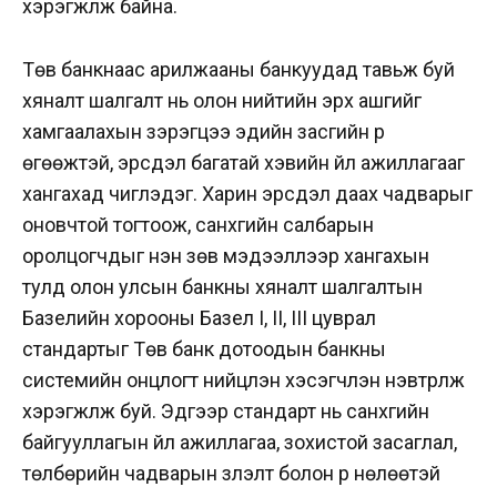
хэрэгжүүлж байна.
Төв банкнаас арилжааны банкуудад тавьж буй
хяналт шалгалт нь олон нийтийн эрх ашгийг
хамгаалахын зэрэгцээ эдийн засгийн үр
өгөөжтэй, эрсдэл багатай хэвийн үйл ажиллагааг
хангахад чиглэдэг. Харин эрсдэл даах чадварыг
оновчтой тогтоож, санхүүгийн салбарын
оролцогчдыг үнэн зөв мэдээллээр хангахын
тулд олон улсын банкны хяналт шалгалтын
Базелийн хорооны Базел I, II, III цуврал
стандартыг Төв банк дотоодын банкны
системийн онцлогт нийцүүлэн хэсэгчлэн нэвтрүүлж
хэрэгжүүлж буй. Эдгээр стандарт нь санхүүгийн
байгууллагын үйл ажиллагаа, зохистой засаглал,
төлбөрийн чадварын үзүүлэлт болон үр нөлөөтэй