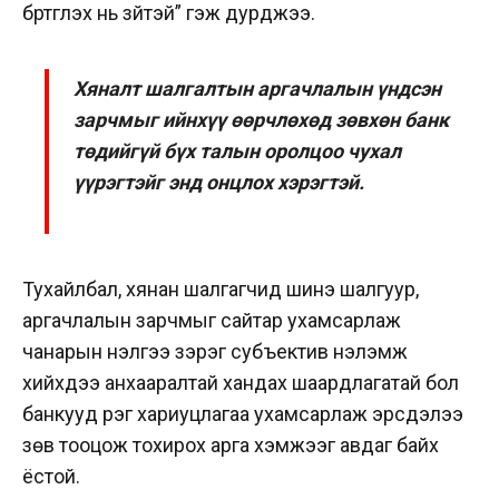
бүртгүүлэх нь зүйтэй” гэж дурджээ.
Хяналт шалгалтын аргачлалын үндсэн
зарчмыг ийнхүү өөрчлөхөд зөвхөн банк
төдийгүй бүх талын оролцоо чухал
үүрэгтэйг энд онцлох хэрэгтэй.
Тухайлбал, хянан шалгагчид шинэ шалгуур,
аргачлалын зарчмыг сайтар ухамсарлаж
чанарын үнэлгээ зэрэг субъектив үнэлэмж
хийхдээ анхааралтай хандах шаардлагатай бол
банкууд үүрэг хариуцлагаа ухамсарлаж эрсдэлээ
зөв тооцож тохирох арга хэмжээг авдаг байх
ёстой.