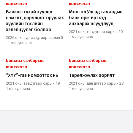
шинэчлэл
шинэчлэл
Банкны тухай хуульд
Монгол Улсад гадаадын
нэмэлт, өөрчлөлт оруулах
банк орж ирэхэд
хуулийн төслийн
анхаарах асуудлууд
хэлэлцүүлэг боллоо
2021 оны тавдугаар сарын 20
·
1 мин
уншина
2026 оны зургаадугаар сарын 5
·
1 мин
уншина
Банкны салбарын
Банкны салбарын
шинэчлэл
шинэчлэл
“ХҮҮ”-гээ номхотгох нь
Төрөлжүүлэх зорилт
2021 оны тавдугаар сарын 19
·
2021 оны дөрөвдүгээр сарын 28
·
1 мин
уншина
1 мин
уншина