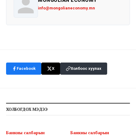
MONGOLIAN ECONOMY
info@mongolianeconomy.mn
Facebook
X
Холбоос хуулах
ХОЛБОГДОХ МЭДЭЭ
Банкны салбарын
Банкны салбарын