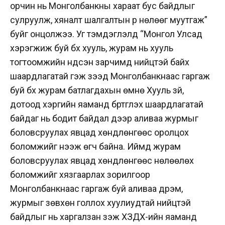
орчин нь Монголбанкны хараат бус байдлыг
сулруулж, хяналт шалгалтын үр нөлөөг муутгаж”
буйг онцолжээ. Уг тэмдэглэлд “Монгол Улсад
хэрэгжиж буй бүх хууль, журам нь хууль
тогтоомжийн үндсэн зарчимд нийцтэй байх
шаардлагатай гэж үзээд Монголбанкнаас гаргаж
буй бүх журам батлагдахын өмнө Хууль зүй,
дотоод хэргийн яаманд бүртгүүлэх шаардлагатай
байдаг нь бодит байдал дээр аливаа журмыг
боловсруулах явцад хөндлөнгөөс оролцох
боломжийг нээж өгч байна. Иймд журам
боловсруулах явцад хөндлөнгөөс нөлөөлөх
боломжийг хязгаарлах зорилгоор
Монголбанкнаас гаргаж буй аливаа дүрэм,
журмыг зөвхөн голлох хуулиудтай нийцтэй
байдлыг нь харгалзан үзэж ХЗДХ-ийн яаманд