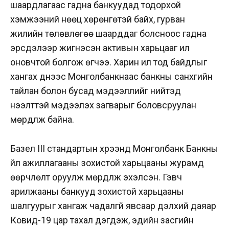
шаардлагаас гадна банкуудад тодорхой
хэмжээний нөөц хөрөнгөтэй байх, гурван
жилийн төлөвлөгөө шаарддаг болсноос гадна
эрсдэлээр жигнэсэн активын харьцааг илүү
оновчтой болгож өгчээ. Харин ил тод байдлыг
хангах үүднээс Монголбанкнаас банкны санхүүгийн
тайлан болон бусад мэдээллийг нийтэд
нээлттэй мэдээлэх загварыг боловсруулан
мөрдүүлж байна.
Базел III стандартын хүрээнд Монголбанк Банкны
үйл ажиллагааны зохистой харьцааны журамд
өөрчлөлт оруулж мөрдүүлж эхэлсэн. Гэвч
арилжааны банкууд зохистой харьцааны
шалгуурыг хангаж чадалгүй явсаар дэлхий даяар
Ковид-19 цар тахал дэгдэж, эдийн засгийн