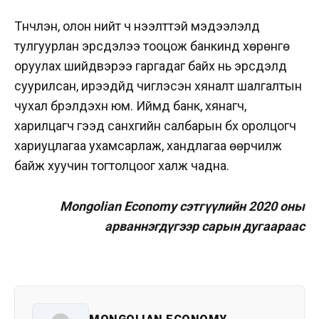
Түүнчлэн, олон нийт ч нээлттэй мэдээлэлд
тулгуурлан эрсдэлээ тооцож банкинд хөрөнгө
оруулах шийдвэрээ гаргадаг байх нь эрсдэлд
суурилсан, ирээдүйд чиглэсэн хяналт шалгалтын
чухал бүрэлдэхүүн юм. Иймд банк, хянагч,
харилцагч гээд санхүүгийн салбарын бүх оролцогч
хариуцлагаа ухамсарлаж, хандлагаа өөрчилж
байж хуучин тогтолцоог халж чадна.
Mongolian Economy сэтгүүлийн 2020 оны
арваннэгдүгээр сарын дугаараас