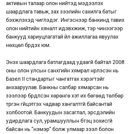
активын талаар олон нийтэд мэдээлэх
шаардлага тавьж, зах зээлийн сахилга батыг
бэхжүүлэхэд чиглэдэг. Ингэснээр банкинд тавих
олон нийтийн хяналт идэвхжиж, тэр чинээгээр
банкууд хариуцлагатай үйл ажиллагаа явуулах
нөхцөл бүрдэх юм.
Энэхүү шаардлага батлагдаад удаагүй байтал 2008
оны олон улсын санхүүгийн хямрал нүүрлэсэн нь
Базел II стандартыг чангатгах хэрэгтэйг
анхааруулав. Банкны салбар хямарсан нь
зээлээр бүрдүүлсэн хөрөнгө хэт их бөгөөд төлбөр
түргэн гүйцэтгэх чадвар хангалтгүй байсантай
холбоотой. Банкуудын засаглал, эрсдэлийн
удирдлага сул, урамшууллын бүтэц зохисгүй
байсан нь “нэмэр” болж улмаар зээл болон