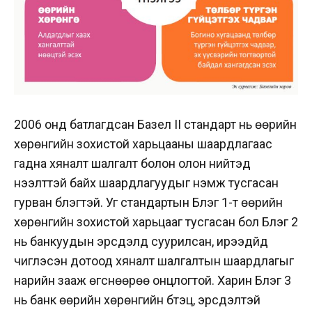
2006 онд батлагдсан Базел II стандарт нь өөрийн
хөрөнгийн зохистой харьцааны шаардлагаас
гадна хяналт шалгалт болон олон нийтэд
нээлттэй байх шаардлагуудыг нэмж тусгасан
гурван бүлэгтэй. Уг стандартын Бүлэг 1-т өөрийн
хөрөнгийн зохистой харьцааг тусгасан бол Бүлэг 2
нь банкуудын эрсдэлд суурилсан, ирээдүйд
чиглэсэн дотоод хяналт шалгалтын шаардлагыг
нарийн зааж өгснөөрөө онцлогтой. Харин Бүлэг 3
нь банк өөрийн хөрөнгийн бүтэц, эрсдэлтэй