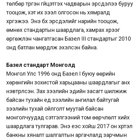
төлбөр түргэн гүйцэтгэх чадварын эрсдэлээ буруу
тооцож, хэт их зээл олгосон нь хямралд
хүргэжээ. Энэ бүх эрсдэлийг нарийн тооцож,
өмнөх стандартын шаардлага, хамрах хүрээг
өргөжүүлэн чангатгасан Базел III стандартыг 2010
онд батлан мөрдүүлж эхэлсэн байна.
Базел стандарт Монголд
Монгол Улс 1996 онд Базел I буюу өөрийн
хөрөнгийн зохистой харьцааны шаардлагыг анх
нэвтрүүлсэн. Зах зээлийн эдийн засагт шилжиж
байсан тухайн үед зээлийн ангилал байтугай
зээлийн тухай ойлголт муутай байсан
монголчуудад сэтгэлгээний том өөрчлөлт хийх
шаардлага тулгарав. Энэ үеэс хойш 2017 он хүртэл
банкны хяналт шалгалтын аргачлалд зарчмын