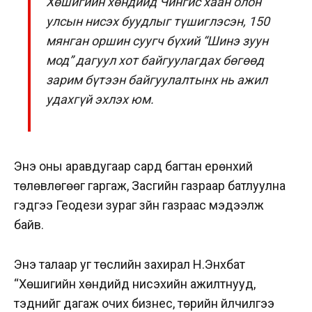
Хөшигийн хөндийд Чингис хаан олон
улсын нисэх буудлыг түшиглэсэн, 150
мянган оршин суугч бүхий “Шинэ зуун
мод” дагуул хот байгуулагдах бөгөөд
зарим бүтээн байгуулалтынх нь ажил
удахгүй эхлэх юм.
Энэ оны аравдугаар сард багтан ерөнхий
төлөвлөгөөг гаргаж, Засгийн газраар батлуулна
гэдгээ Геодези зураг зүйн газраас мэдээлж
байв.
Энэ талаар уг төслийн захирал Н.Энхбат
“Хөшигийн хөндийд нисэхийн ажилтнууд,
тэднийг дагаж очих бизнес, төрийн үйлчилгээ