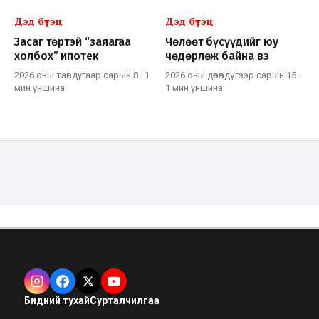
Дэд бүтэц
Дэд бүтэц
Засаг төртэй “заяагаа
Чөлөөт бүсүүдийг юу
холбох” ипотек
чөдөрлөж байна вэ
2026 оны тавдугаар сарын 8
·
1
2026 оны дөрөвдүгээр сарын 15
·
мин
уншина
1 мин
уншина
Бидний тухай
Сурталчилгаа