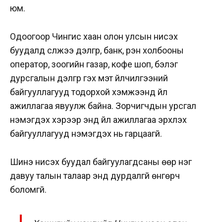
юм.
Одоогоор Чингис хаан олон улсын нисэх
буудалд сүлжээ дэлгүүр, банк, үүрэн холбооны
оператор, зоогийн газар, кофе шоп, бэлэг
дурсгалын дэлгүүр гэх мэт үйлчилгээний
байгууллагууд тодорхой хэмжээнд үйл
ажиллагаа явуулж байна. Зорчигчдын урсгал
нэмэгдэх хэрээр энд үйл ажиллагаа эрхлэх
байгууллагууд нэмэгдэх нь гарцаагүй.
Шинэ нисэх буудал байгуулагдсаны өөр нэг
давуу талын талаар энд дурдалгүй өнгөрч
боломгүй.