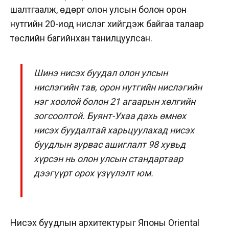
шалтгаалж, өдөрт олон улсын болон орон
нутгийн 20-иод нислэг хийгдэж байгаа талаар
төслийн багийнхан танилцуулсан.
Шинэ нисэх буудал олон улсын
нислэгийн тав, орон нутгийн нислэгийн
нэг хоолой болон 21 агаарын хөлгийн
зогсоолтой. Буянт-Ухаа дахь өмнөх
нисэх буудалтай харьцуулахад нисэх
буудлын зурвас ашиглалт 98 хувьд
хүрсэн нь олон улсын стандартаар
дээгүүрт орох үзүүлэлт юм.
Нисэх буудлын архитектурыг Японы Oriental