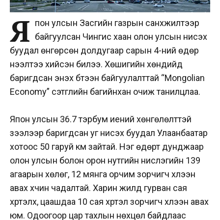
Я
пон улсын Засгийн газрын санхүүжилтээр
байгуулсан Чингис хаан олон улсын нисэх
буудал өнгөрсөн долдугаар сарын 4-ний өдөр
нээлтээ хийсэн билээ. Хөшигийн хөндийд
баригдсан энэхүү бүтээн байгуулалттай “Mongolian
Economy” сэтгүүлийн багийнхан очиж танилцлаа.
Япон улсын 36.7 тэрбум иений хөнгөлөлттэй
зээлээр баригдсан уг нисэх буудал Улаанбаатар
хотоос 50 гаруй км зайтай.
Нэг өдөрт дунджаар
олон улсын болон орон нутгийн нислэгийн 139
агаарын хөлөг, 12 мянга орчим зорчигч хүлээн
авах хүчин чадалтай. Харин жилд гурван сая
хүртэлх, цаашдаа 10 сая хүртэл зорчигч хүлээн авах
юм. Одоогоор
цар тахлын нөхцөл байдлаас