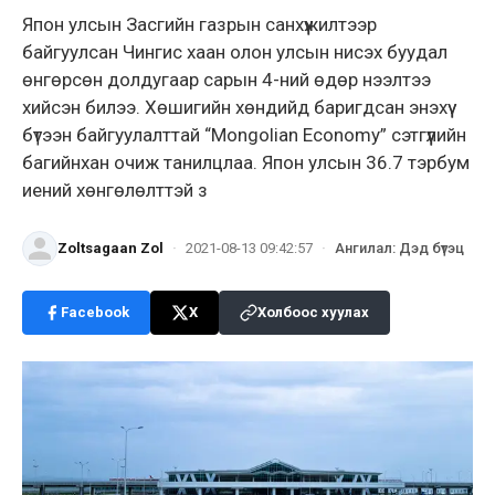
Япон улсын Засгийн газрын санхүүжилтээр
байгуулсан Чингис хаан олон улсын нисэх буудал
өнгөрсөн долдугаар сарын 4-ний өдөр нээлтээ
хийсэн билээ. Хөшигийн хөндийд баригдсан энэхүү
бүтээн байгуулалттай “Mongolian Economy” сэтгүүлийн
багийнхан очиж танилцлаа. Япон улсын 36.7 тэрбум
иений хөнгөлөлттэй з
Zoltsagaan Zol
·
2021-08-13 09:42:57
·
Ангилал
:
Дэд бүтэц
Facebook
X
Холбоос хуулах