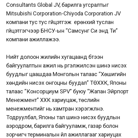
Consultants Global JV, барилга угсралтыг
Mitsubishi Corporation-Chiyoda Corporation JV
компани тус тус гүйцэтгэж
ерөнхий туслан
гүйцэтгэгчээр БНСУ-ын “Самсунг Си энд Ти”
компани ажиллажээ.
Нийт долоон жилийн хугацаанд бүтээн
байгуулалтын ажил нь үргэлжилсэн шинэ нисэх
буудлыг цаашдаа Монголын талаас “Хөшигийн
хөндийн нисэх онгоцны буудал” ТӨХХК, Японы
талаас “Консорциум SPV” буюу “Жапан Эйрпорт
Менежмент” ХХК хариуцаж, төслийн
менежментийг нь хамтран хэрэгжүүлнэ.
Тодруулбал, Японы тал шинэ нисэх буудлын
аэродром, барилга байгууламж, газар болон
зорчигч терминалын үйл ажиллагааг хариуцах