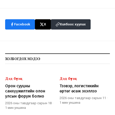
Facebook
X
Холбоос хуулах
ХОЛБОГДОХ МЭДЭЭ
Дэд бүтэц
Дэд бүтэц
Орон сууцны
Тээвэр, логистикийн
санхүүжилтийн олон
өртөг өсөж эхэллээ
улсын форум болно
2026 оны тавдугаар сарын 11
·
1 мин
уншина
2026 оны тавдугаар сарын 18
·
1 мин
уншина