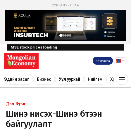
СУРТАЛЧИЛГАА
MSE stock prices loading
Захиалга
Эдийн засаг
Бизнес
Уул уурхай
Нийгэм
Хөрөнгө ору
Дэд бүтэц
Шинэ нисэх-Шинэ бүтээн
байгуулалт