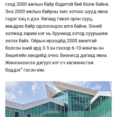
гээд 2000 ажлын байр бодитой бий болж байна.
Энэ 2000 ажлын байрны хүмүүс хотоос шууд явна
гэдэг хэцүү л дээ. Яагаад гэвэл орон сууц,
амьдрах байр одоохондоо алга байна. Эхний
ээлжид зарим нэг нь Зуунмод хотод суурьшиж
эхлэх байх. Ойрын ирээдүйд 2000 ажилтай
болсон хүний ард 3-5 хүн гэхээр 6-10 мянган хүн
Хөшигийн хөндийд очно. Бизнесүүд дагаад явна.
Жинхэнээсээ дагуул хот үүсч хөгжинө гэж
боддог” гэсэн юм.