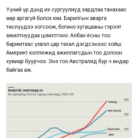
Үүний үр дүнд их сургуулиуд зардлаа танахаас
өөр аргагүй болох юм. Барилгын аварга
төслүүдээ зогсоож, богино хугацааны гэрээт
ажилтнуудаа цомхтгоно. Албан ёсны тоо
баримтаас үзвэл цар тахал
дэгдсэнээс хойш
Америкт коллежид ажиллагсдын тоо долоон
хувиар буурчээ. Энэ тоо Австралид бүр ч өндөр
байгаа аж.