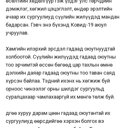
өсөлтийн хөдөлгүүр гэж үздэг улс төрчдийн
дэмжлэг, хөгжил цэцэглэлт, өндөр эрэлтийн
ачаар их сургуулиуд сүүлийн жилүүдэд мандан
бадарсан. Гэвч энэ бүхэнд
Ковид
-19 аюул
учруулав.
Хамгийн илэрхий эрсдэл гадаад оюутнуудтай
холбоотой. Сүүлийн жилүүдэд гадаад оюутны
тоо эрчимтэй өссөн бөгөөд цар тахлын өмнө
дэлхийн даяар гадаад оюутны тоо таван саяд
хүрсэн байлаа. Тэдний ихэнх нь хөгжиж буй
орноос чинээлэг орны шилдэг сургуульд
суралцахаар чамлахааргүй их мөнгө төлж буй.
Өдгөө хуруу дарам цөөн гадаад оюутантай их
сургуулиуд өөрсдийгөө хэрхэн болгох вэ