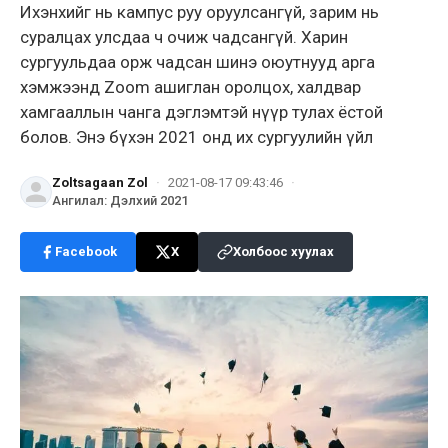
Ихэнхийг нь кампус руу оруулсангүй, зарим нь
суралцах улсдаа ч очиж чадсангүй. Харин
сургуульдаа орж чадсан шинэ оюутнууд арга
хэмжээнд Zoom ашиглан оролцох, халдвар
хамгааллын чанга дэглэмтэй нүүр тулах ёстой
болов. Энэ бүхэн 2021 онд их сургуулийн үйл
Zoltsagaan Zol
·
2021-08-17 09:43:46
·
Ангилал
:
Дэлхий 2021
Facebook
X
Холбоос хуулах