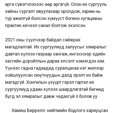
арга сүвэгчлэхээс өөр аргагүй. Олон их сургууль
зайны сургалт явуулахаар оролдож, зарим нь
түр ажилгүй болсон хүмүүст богино хугацааны
практик хичээл санал болгож эхэлсэн.
2021 оны сүүлчээр байдал сайжрах
магадлалтай. Их сургуулиуд залуусыг хямралыг
давтал хүлээх газраар хангаж, ингэснээр эдийн
засгийн доройтлын дараа элсэлт нэмэгдэх юм.
Үүнээс гадна гадаадад суралцахаа нэг жилээр
хойшлуулсан оюутнуудын далд эрэлт их байж
магадгүй. Хонгилын үзүүрт гэрэл гартал их
сургуулиуд удаан хүлээх шаардлагатай бөгөөд
бүгд эл хямралыг давж чадахгүй л болов уу.
Хамиш
Биррелл
: нийгмийн бодлого хариуцсан