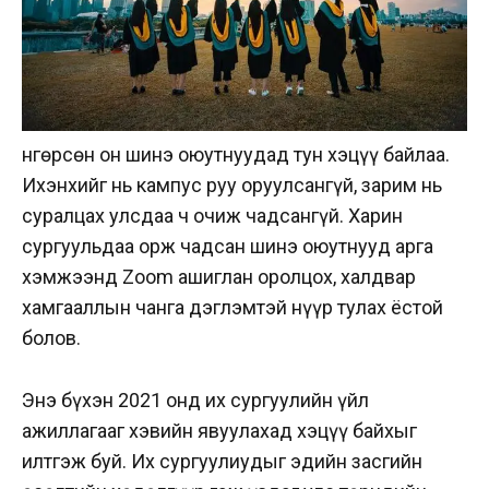
Өнгөрсөн он шинэ оюутнуудад тун хэцүү байлаа.
Ихэнхийг нь
кампус
руу
оруулсангүй, зарим нь
суралцах улсдаа ч очиж чадсангүй. Харин
сургуульдаа орж чадсан шинэ оюутнууд арга
хэмжээнд Zoom ашиглан оролцох, халдвар
хамгааллын чанга дэглэмтэй нүүр тулах ёстой
болов.
Энэ бүхэн 2021 онд их сургуулийн үйл
ажиллагааг хэвийн явуулахад хэцүү байхыг
илтгэж буй. Их сургуулиудыг эдийн засгийн