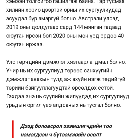
хэмээн толгойгоо гашилгаж байна. Тэр тусмаа
хилийн хорио цээртэй орны их сургуулиудад
асуудал бүр амаргүй болно. Австрали улсад
2019 оны долдугаар сард 144 мянган гадаад
оюутан ирсэн бол 2020 оны мөн үед ердөө 40
оюутан иржээ.
Улс төрчдийн дэмжлэг хязгаарлагдмал болно.
Учир нь их сургуулиуд төрөөс санхүүгийн
дэмжлэг авахын тулд аж ахуйн нэгж төдийгүй
төрийн байгууллагуудтай өрсөлдөх ёстой.
Гэхдээ энэ нь сүүлийн жилүүдэд их сургуулиуд
урьдын оргил үеэ
алдсаных нь тусгал болно.
Дээд боловсрол эзэмшигчдийн тоо
нэмэгдсэн ч бүтээмжийн өсөлт