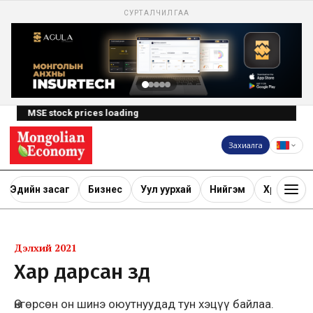
СУРТАЛЧИЛГАА
MSE stock prices loading
Захиалга
Эдийн засаг
Бизнес
Уул уурхай
Нийгэм
Хөрөнгө ору
Дэлхий 2021
Хар дарсан зүүд
Өнгөрсөн он шинэ оюутнуудад тун хэцүү байлаа.