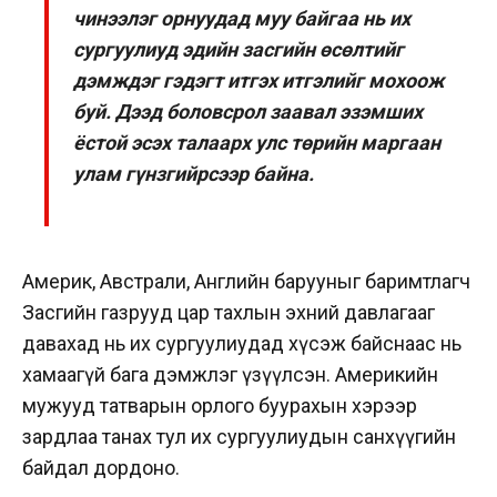
чинээлэг орнуудад муу байгаа нь их
сургуулиуд эдийн засгийн өсөлтийг
дэмждэг гэдэгт итгэх итгэлийг мохоож
буй. Дээд боловсрол заавал эзэмших
ёстой эсэх талаарх улс төрийн маргаан
улам гүнзгийрсээр байна.
Америк, Австрали, Английн барууныг баримтлагч
Засгийн газрууд цар тахлын эхний давлагааг
давахад нь их сургуулиудад хүсэж байснаас нь
хамаагүй бага дэмжлэг үзүүлсэн. Америкийн
мужууд татварын орлого буурахын хэрээр
зардлаа танах тул их сургуулиудын санхүүгийн
байдал дордоно.