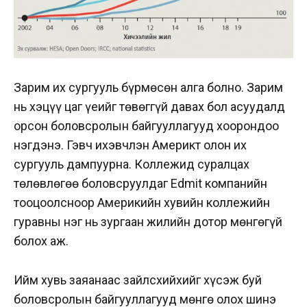
Зарим их сургууль бүрмөсөн алга болно. Зарим
нь хэцүү цаг үеийг төвөггүй давах бол асуудалд
орсон боловсролын байгууллагууд хоорондоо
нэгдэнэ. Гэвч ихэвчлэн Америкт олон их
сургууль дампуурна. Коллежид суралцах
төлөвлөгөө боловсруулдаг Edmit компанийн
тооцоолсноор Америкийн хувийн коллежийн
гуравны нэг нь зургаан жилийн дотор мөнгөгүй
болох аж.
Ийм хувь заяанаас зайлсхийхийг хүсэж буй
боловсролын байгууллагууд мөнгө олох шинэ