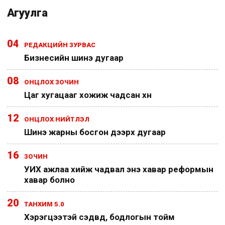
Агуулга
04
РЕДАКЦИЙН ЗУРВАС
Бизнесийн шинэ дугаар
08
ОНЦЛОХ ЗОЧИН
Цаг хугацааг хожиж чадсан хүн
12
ОНЦЛОХ НИЙТЛЭЛ
Шинэ жарны босгон дээрх дугаар
16
ЗОЧИН
УИХ ажлаа хийж чадвал энэ хавар реформын
хавар болно
20
ТАНХИМ 5.0
Хэрэгцээтэй сэдвүүд, бодлогын тойм