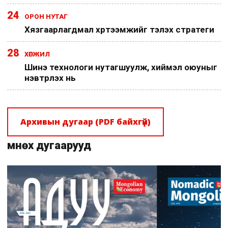
24
ОРОН НУТАГ
Хязгаарлагдмал хүртээмжийг тэлэх стратеги
28
ХӨГЖИЛ
Шинэ технологи нутагшуулж, хиймэл оюуныг
нэвтрүүлэх нь
Архивын дугаар (PDF байхгүй)
Өмнөх дугаарууд