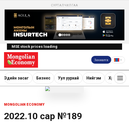
СУРТАЛЧИЛГАА
MSE stock prices loading
Захиалга
Эдийн засаг
Бизнес
Уул уурхай
Нийгэм
Хөрөнгө ору
MONGOLIAN ECONOMY
2022.10 сар №189