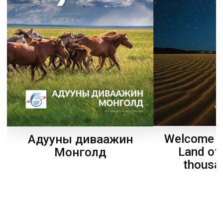
Welcome t
Адууны диваажин
Land of
Монголд
thousa