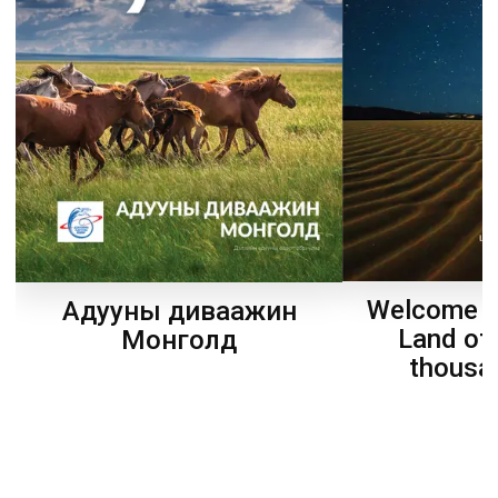
Welcome t
Адууны диваажин
Land of
Монголд
thousa