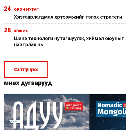
24
ОРОН НУТАГ
Хязгаарлагдмал хүртээмжийг тэлэх стратеги
28
ХӨГЖИЛ
Шинэ технологи нутагшуулж, хиймэл оюуныг
нэвтрүүлэх нь
Сэтгүүл үзэх
Өмнөх дугаарууд