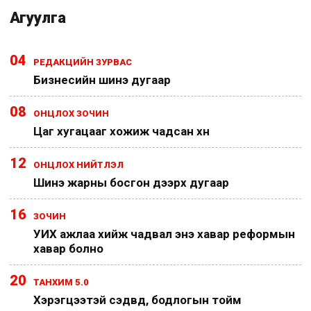
Агуулга
04
РЕДАКЦИЙН ЗУРВАС
Бизнесийн шинэ дугаар
08
ОНЦЛОХ ЗОЧИН
Цаг хугацааг хожиж чадсан хүн
12
ОНЦЛОХ НИЙТЛЭЛ
Шинэ жарны босгон дээрх дугаар
16
ЗОЧИН
УИХ ажлаа хийж чадвал энэ хавар реформын
хавар болно
20
ТАНХИМ 5.0
Хэрэгцээтэй сэдвүүд, бодлогын тойм