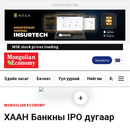
СУРТАЛЧИЛГАА
MSE stock prices loading
Захиалга
Эдийн засаг
Бизнес
Уул уурхай
Нийгэм
Хөрөнгө ору
+
MONGOLIAN ECONOMY
ХААН Банкны IPO дугаар