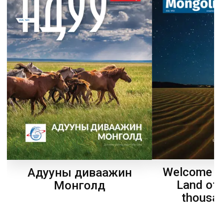
Welcome t
Адууны диваажин
Land of
Монголд
thousa