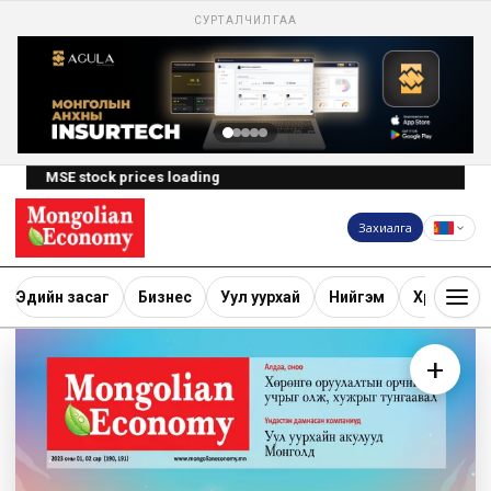
СУРТАЛЧИЛГАА
MSE stock prices loading
Захиалга
Эдийн засаг
Бизнес
Уул уурхай
Нийгэм
Хөрөнгө ору
+