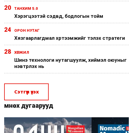
20
ТАНХИМ 5.0
Хэрэгцээтэй сэдвүүд, бодлогын тойм
24
ОРОН НУТАГ
Хязгаарлагдмал хүртээмжийг тэлэх стратеги
28
ХӨГЖИЛ
Шинэ технологи нутагшуулж, хиймэл оюуныг
нэвтрүүлэх нь
Сэтгүүл үзэх
Өмнөх дугаарууд