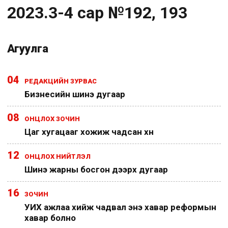
2023.3-4 сар №192, 193
Агуулга
04
РЕДАКЦИЙН ЗУРВАС
Бизнесийн шинэ дугаар
08
ОНЦЛОХ ЗОЧИН
Цаг хугацааг хожиж чадсан хүн
12
ОНЦЛОХ НИЙТЛЭЛ
Шинэ жарны босгон дээрх дугаар
16
ЗОЧИН
УИХ ажлаа хийж чадвал энэ хавар реформын
хавар болно