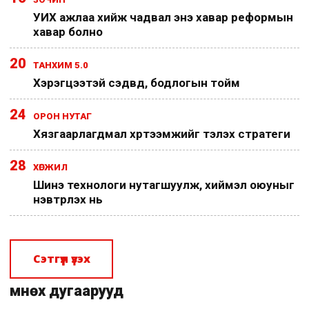
УИХ ажлаа хийж чадвал энэ хавар реформын
хавар болно
20
ТАНХИМ 5.0
Хэрэгцээтэй сэдвүүд, бодлогын тойм
24
ОРОН НУТАГ
Хязгаарлагдмал хүртээмжийг тэлэх стратеги
28
ХӨГЖИЛ
Шинэ технологи нутагшуулж, хиймэл оюуныг
нэвтрүүлэх нь
Сэтгүүл үзэх
Өмнөх дугаарууд