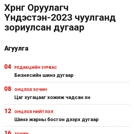
Хөрөнгө Oруулагч
Yндэстэн-2023 чуулганд
зориулсан дугаар
Агуулга
04
РЕДАКЦИЙН ЗУРВАС
Бизнесийн шинэ дугаар
08
ОНЦЛОХ ЗОЧИН
Цаг хугацааг хожиж чадсан хүн
12
ОНЦЛОХ НИЙТЛЭЛ
Шинэ жарны босгон дээрх дугаар
16
ЗОЧИН