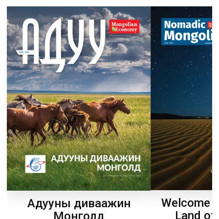
Welcome t
Адууны диваажин
Land of
Монголд