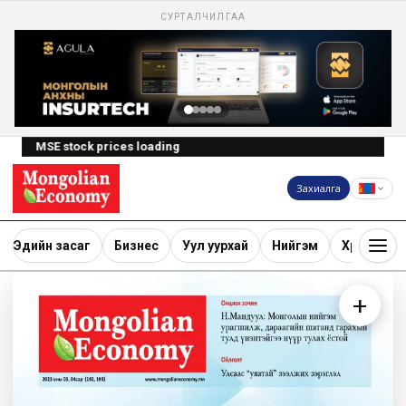
СУРТАЛЧИЛГАА
MSE stock prices loading
Захиалга
Эдийн засаг
Бизнес
Уул уурхай
Нийгэм
Хөрөнгө ору
+