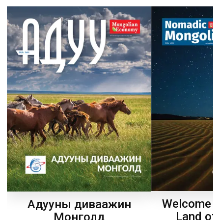
Welcome t
Адууны диваажин
Land of
Монголд