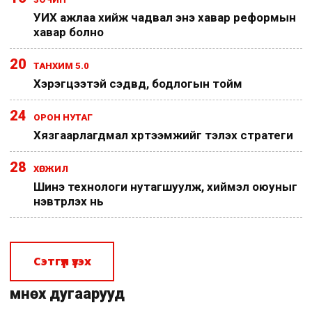
УИХ ажлаа хийж чадвал энэ хавар реформын
хавар болно
20
ТАНХИМ 5.0
Хэрэгцээтэй сэдвүүд, бодлогын тойм
24
ОРОН НУТАГ
Хязгаарлагдмал хүртээмжийг тэлэх стратеги
28
ХӨГЖИЛ
Шинэ технологи нутагшуулж, хиймэл оюуныг
нэвтрүүлэх нь
Сэтгүүл үзэх
Өмнөх дугаарууд