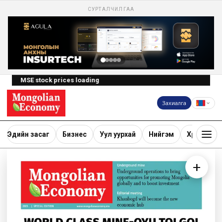
СУРТАЛЧИЛГАА
MSE stock prices loading
Захиалга
Эдийн засаг
Бизнес
Уул уурхай
Нийгэм
Хөрөнгө ору
+