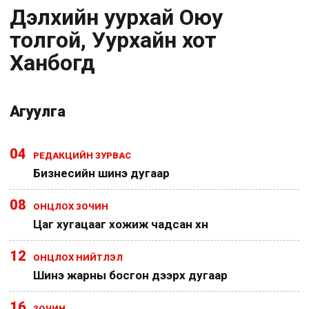
Дэлхийн уурхай Оюу
толгой, Уурхайн хот
Ханбогд
Агуулга
04
РЕДАКЦИЙН ЗУРВАС
Бизнесийн шинэ дугаар
08
ОНЦЛОХ ЗОЧИН
Цаг хугацааг хожиж чадсан хүн
12
ОНЦЛОХ НИЙТЛЭЛ
Шинэ жарны босгон дээрх дугаар
16
ЗОЧИН