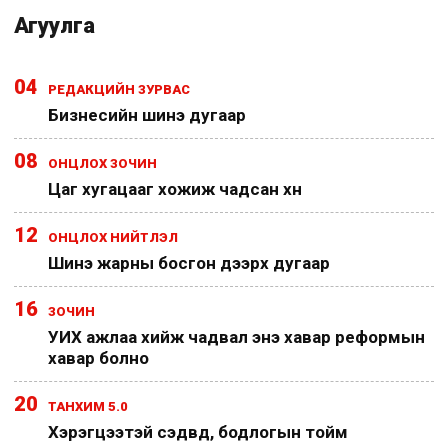
Агуулга
04
РЕДАКЦИЙН ЗУРВАС
Бизнесийн шинэ дугаар
08
ОНЦЛОХ ЗОЧИН
Цаг хугацааг хожиж чадсан хүн
12
ОНЦЛОХ НИЙТЛЭЛ
Шинэ жарны босгон дээрх дугаар
16
ЗОЧИН
УИХ ажлаа хийж чадвал энэ хавар реформын
хавар болно
20
ТАНХИМ 5.0
Хэрэгцээтэй сэдвүүд, бодлогын тойм