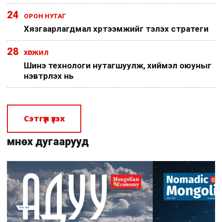
24
ОРОН НУТАГ
Хязгаарлагдмал хүртээмжийг тэлэх стратеги
28
ХӨГЖИЛ
Шинэ технологи нутагшуулж, хиймэл оюуныг
нэвтрүүлэх нь
Сэтгүүл үзэх
Өмнөх дугаарууд