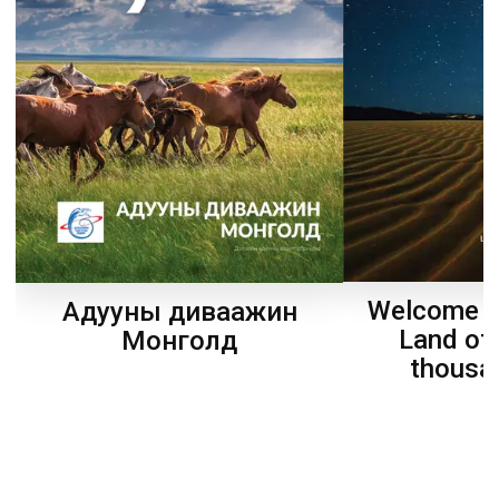
Welcome t
Адууны диваажин
Land of
Монголд
thousa