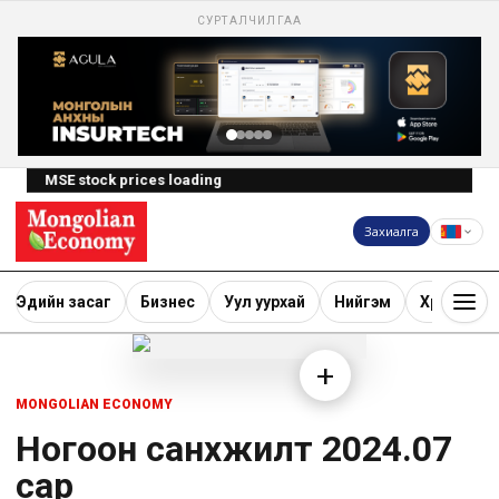
СУРТАЛЧИЛГАА
MSE stock prices loading
Захиалга
Эдийн засаг
Бизнес
Уул уурхай
Нийгэм
Хөрөнгө ору
+
MONGOLIAN ECONOMY
Ногоон санхүүжилт 2024.07
сар