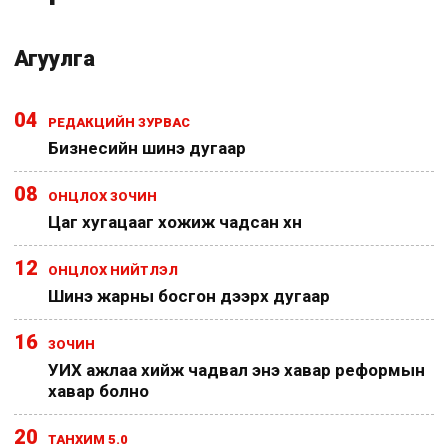
Агуулга
04
РЕДАКЦИЙН ЗУРВАС
Бизнесийн шинэ дугаар
08
ОНЦЛОХ ЗОЧИН
Цаг хугацааг хожиж чадсан хүн
12
ОНЦЛОХ НИЙТЛЭЛ
Шинэ жарны босгон дээрх дугаар
16
ЗОЧИН
УИХ ажлаа хийж чадвал энэ хавар реформын
хавар болно
20
ТАНХИМ 5.0