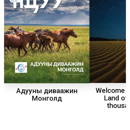
Welcome t
Адууны диваажин
Land of
Монголд
thousa