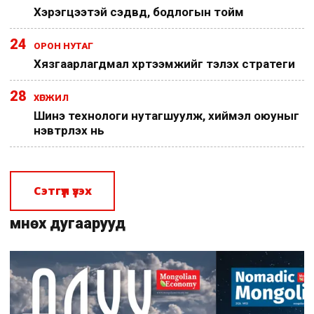
Хэрэгцээтэй сэдвүүд, бодлогын тойм
24
ОРОН НУТАГ
Хязгаарлагдмал хүртээмжийг тэлэх стратеги
28
ХӨГЖИЛ
Шинэ технологи нутагшуулж, хиймэл оюуныг
нэвтрүүлэх нь
Сэтгүүл үзэх
Өмнөх дугаарууд