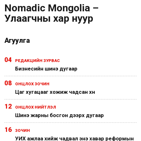
Nomadic Mongolia –
Улаагчны хар нуур
Агуулга
04
РЕДАКЦИЙН ЗУРВАС
Бизнесийн шинэ дугаар
08
ОНЦЛОХ ЗОЧИН
Цаг хугацааг хожиж чадсан хүн
12
ОНЦЛОХ НИЙТЛЭЛ
Шинэ жарны босгон дээрх дугаар
16
ЗОЧИН
УИХ ажлаа хийж чадвал энэ хавар реформын