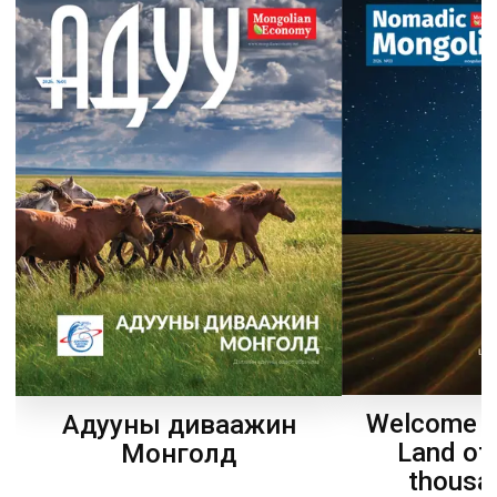
Welcome t
Адууны диваажин
Land of
Монголд
thousa