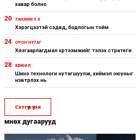
хавар болно
20
ТАНХИМ 5.0
Хэрэгцээтэй сэдвүүд, бодлогын тойм
24
ОРОН НУТАГ
Хязгаарлагдмал хүртээмжийг тэлэх стратеги
28
ХӨГЖИЛ
Шинэ технологи нутагшуулж, хиймэл оюуныг
нэвтрүүлэх нь
Сэтгүүл үзэх
Өмнөх дугаарууд