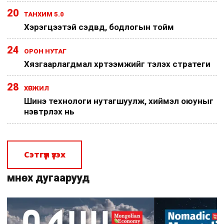
20
ТАНХИМ 5.0
Хэрэгцээтэй сэдвүүд, бодлогын тойм
24
ОРОН НУТАГ
Хязгаарлагдмал хүртээмжийг тэлэх стратеги
28
ХӨГЖИЛ
Шинэ технологи нутагшуулж, хиймэл оюуныг
нэвтрүүлэх нь
Сэтгүүл үзэх
Өмнөх дугаарууд