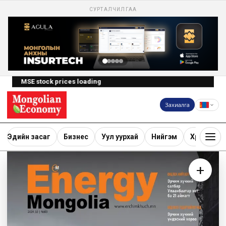
СУРТАЛЧИЛГАА
MSE stock prices loading
Захиалга
Эдийн засаг
Бизнес
Уул уурхай
Нийгэм
Хөрөнгө ору
+