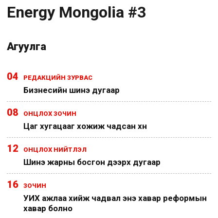
Energy Mongolia #3
Агуулга
04
РЕДАКЦИЙН ЗУРВАС
Бизнесийн шинэ дугаар
08
ОНЦЛОХ ЗОЧИН
Цаг хугацааг хожиж чадсан хүн
12
ОНЦЛОХ НИЙТЛЭЛ
Шинэ жарны босгон дээрх дугаар
16
ЗОЧИН
УИХ ажлаа хийж чадвал энэ хавар реформын
хавар болно