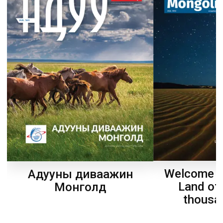
Welcome t
Адууны диваажин
Land of
Монголд
thousa