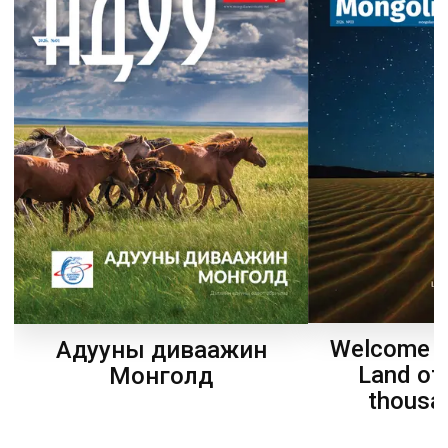
Welcome t
Адууны диваажин
Land of
Монголд
thousa