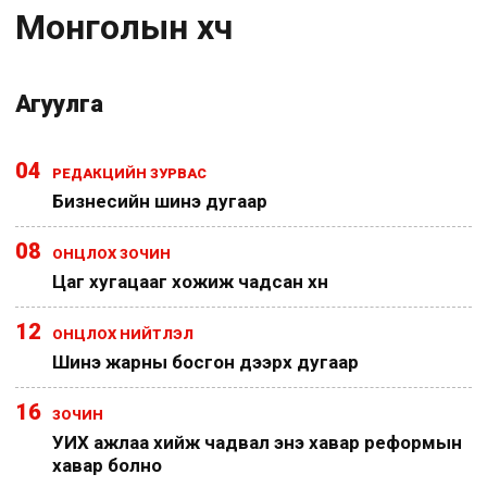
Монголын хүч
Агуулга
04
РЕДАКЦИЙН ЗУРВАС
Бизнесийн шинэ дугаар
08
ОНЦЛОХ ЗОЧИН
Цаг хугацааг хожиж чадсан хүн
12
ОНЦЛОХ НИЙТЛЭЛ
Шинэ жарны босгон дээрх дугаар
16
ЗОЧИН
УИХ ажлаа хийж чадвал энэ хавар реформын
хавар болно