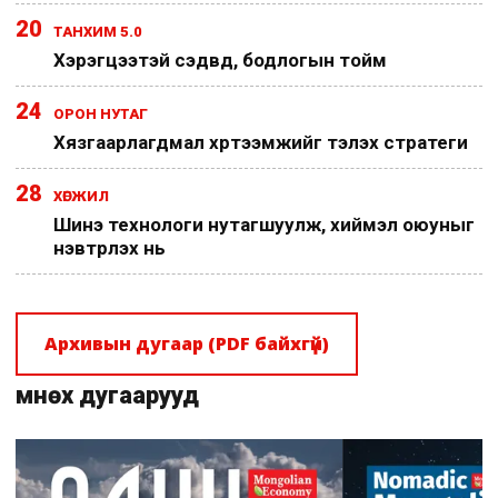
20
ТАНХИМ 5.0
Хэрэгцээтэй сэдвүүд, бодлогын тойм
24
ОРОН НУТАГ
Хязгаарлагдмал хүртээмжийг тэлэх стратеги
28
ХӨГЖИЛ
Шинэ технологи нутагшуулж, хиймэл оюуныг
нэвтрүүлэх нь
Архивын дугаар (PDF байхгүй)
Өмнөх дугаарууд