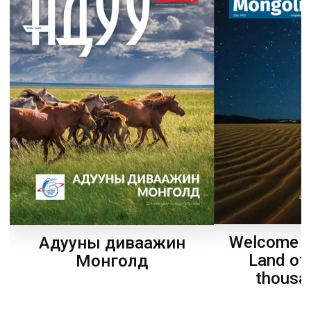
Welcome t
Адууны диваажин
Land of
Монголд
thousa