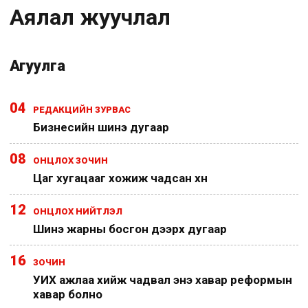
Аялал жуучлал
Агуулга
04
РЕДАКЦИЙН ЗУРВАС
Бизнесийн шинэ дугаар
08
ОНЦЛОХ ЗОЧИН
Цаг хугацааг хожиж чадсан хүн
12
ОНЦЛОХ НИЙТЛЭЛ
Шинэ жарны босгон дээрх дугаар
16
ЗОЧИН
УИХ ажлаа хийж чадвал энэ хавар реформын
хавар болно