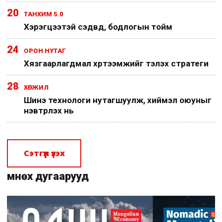
20
ТАНХИМ 5.0
Хэрэгцээтэй сэдвүүд, бодлогын тойм
24
ОРОН НУТАГ
Хязгаарлагдмал хүртээмжийг тэлэх стратеги
28
ХӨГЖИЛ
Шинэ технологи нутагшуулж, хиймэл оюуныг
нэвтрүүлэх нь
Сэтгүүл үзэх
Өмнөх дугаарууд