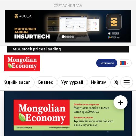
СУРТАЛЧИЛГАА
MSE stock prices loading
Захиалга
Эдийн засаг
Бизнес
Уул уурхай
Нийгэм
Хөрөнгө ору
+