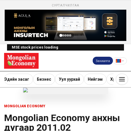
СУРТАЛЧИЛГАА
MSE stock prices loading
Захиалга
Эдийн засаг
Бизнес
Уул уурхай
Нийгэм
Хөрөнгө ору
MONGOLIAN ECONOMY
Mongolian Economy анхны
дугаар 2011.02