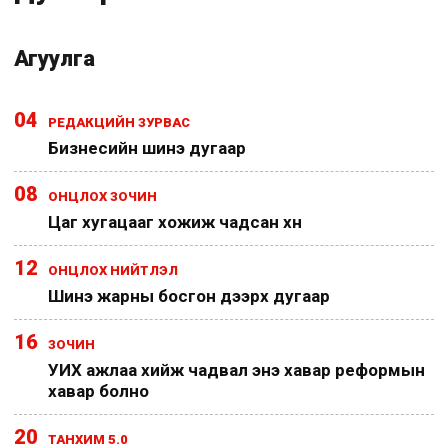
Агуулга
04
РЕДАКЦИЙН ЗУРВАС
Бизнесийн шинэ дугаар
08
ОНЦЛОХ ЗОЧИН
Цаг хугацааг хожиж чадсан хүн
12
ОНЦЛОХ НИЙТЛЭЛ
Шинэ жарны босгон дээрх дугаар
16
ЗОЧИН
УИХ ажлаа хийж чадвал энэ хавар реформын
хавар болно
20
ТАНХИМ 5.0