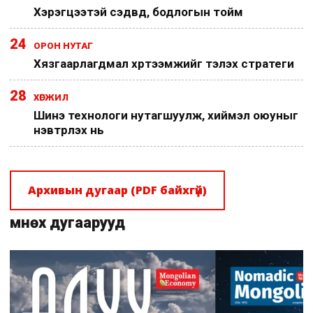
Хэрэгцээтэй сэдвүүд, бодлогын тойм
24
ОРОН НУТАГ
Хязгаарлагдмал хүртээмжийг тэлэх стратеги
28
ХӨГЖИЛ
Шинэ технологи нутагшуулж, хиймэл оюуныг
нэвтрүүлэх нь
Архивын дугаар (PDF байхгүй)
Өмнөх дугаарууд