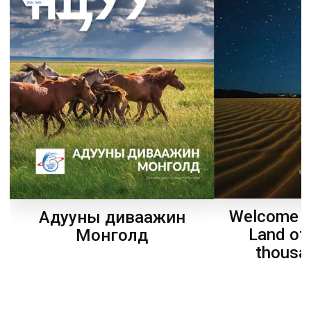
Welcome t
Адууны диваажин
Land of
Монголд
thousa