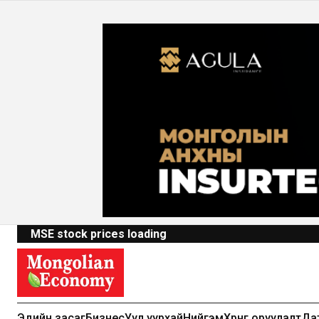
MSE stock prices loading
Эдийн засаг
Бизнес
Уул уурхай
Нийгэм
Хөрөнгө оруулалт
Да