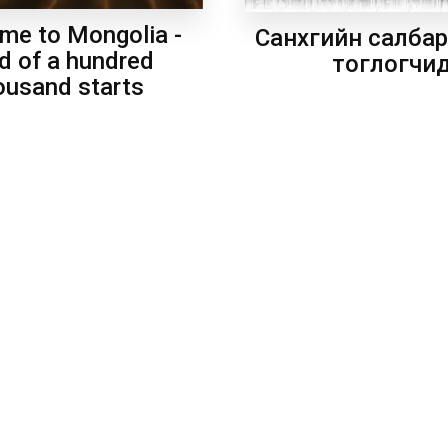
me to Mongolia -
Санхүүгийн салба
d of a hundred
тоглогчи
ousand starts