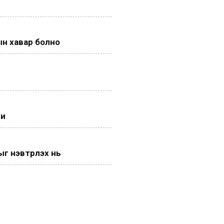
н хавар болно
ги
 нэвтрүүлэх нь