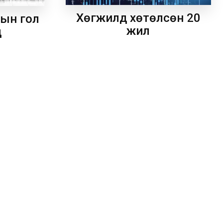
Хөгжилд хөтөлсөн 20
рын гол
жил
д