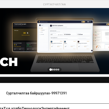
СУРТАЛЧИЛГАА
та
Төсөл хөтөлбөр
Технологи
Энтертайнмент