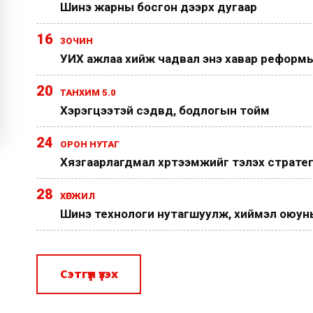
Шинэ жарны босгон дээрх дугаар
16
ЗОЧИН
УИХ ажлаа хийж чадвал энэ хавар реформы
20
ТАНХИМ 5.0
Хэрэгцээтэй сэдвүүд, бодлогын тойм
24
ОРОН НУТАГ
Хязгаарлагдмал хүртээмжийг тэлэх страте
28
ХӨГЖИЛ
Шинэ технологи нутагшуулж, хиймэл оюуныг
Сэтгүүл үзэх