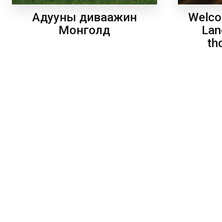
Welco
Адууны диваажин
Lan
Монголд
th