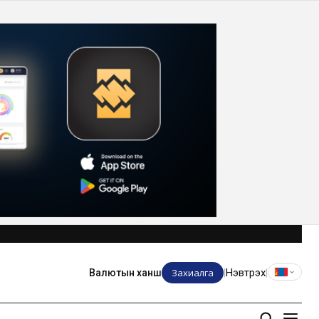
Захиалга
Нэвтрэх
Валютын ханш
|
|