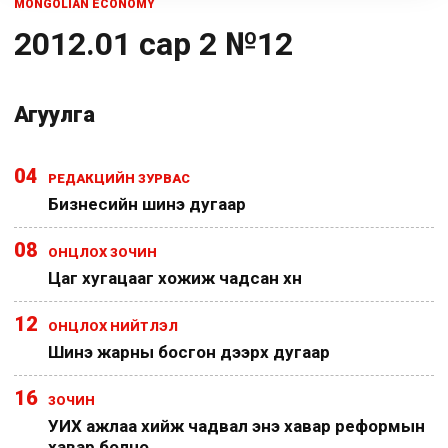
MONGOLIAN ECONOMY
2012.01 сар 2 №12
Агуулга
04
РЕДАКЦИЙН ЗУРВАС
Бизнесийн шинэ дугаар
08
ОНЦЛОХ ЗОЧИН
Цаг хугацааг хожиж чадсан хүн
12
ОНЦЛОХ НИЙТЛЭЛ
Шинэ жарны босгон дээрх дугаар
16
ЗОЧИН
УИХ ажлаа хийж чадвал энэ хавар реформын
хавар болно