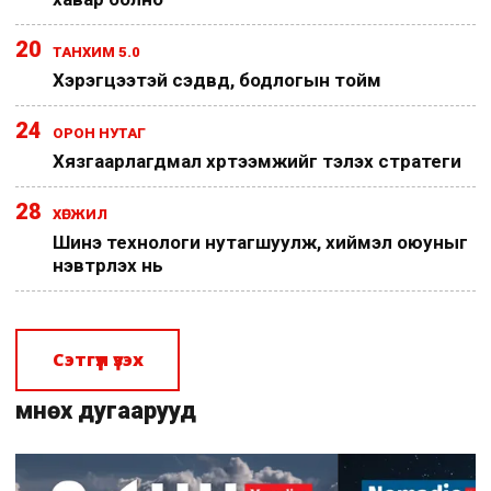
20
ТАНХИМ 5.0
Хэрэгцээтэй сэдвүүд, бодлогын тойм
24
ОРОН НУТАГ
Хязгаарлагдмал хүртээмжийг тэлэх стратеги
28
ХӨГЖИЛ
Шинэ технологи нутагшуулж, хиймэл оюуныг
нэвтрүүлэх нь
Сэтгүүл үзэх
Өмнөх дугаарууд