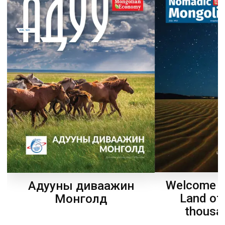
Welcome t
Адууны диваажин
Land of
Монголд
thousa