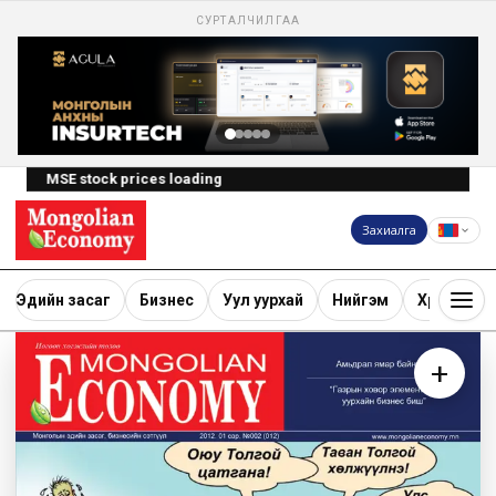
СУРТАЛЧИЛГАА
MSE stock prices loading
Захиалга
Эдийн засаг
Бизнес
Уул уурхай
Нийгэм
Хөрөнгө ору
+