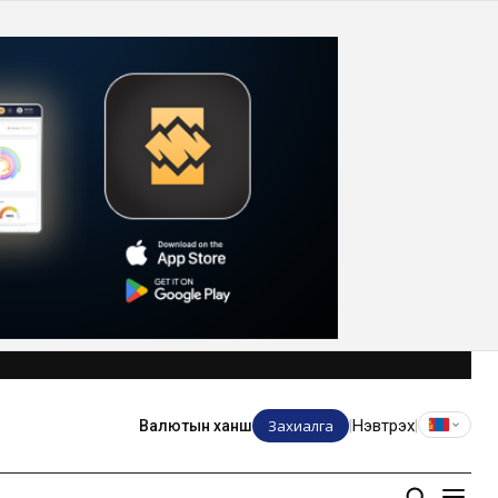
Захиалга
Нэвтрэх
Валютын ханш
|
|