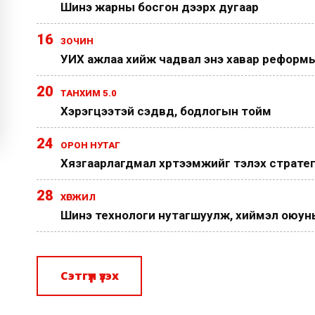
Шинэ жарны босгон дээрх дугаар
16
ЗОЧИН
УИХ ажлаа хийж чадвал энэ хавар реформы
20
ТАНХИМ 5.0
Хэрэгцээтэй сэдвүүд, бодлогын тойм
24
ОРОН НУТАГ
Хязгаарлагдмал хүртээмжийг тэлэх страте
28
ХӨГЖИЛ
Шинэ технологи нутагшуулж, хиймэл оюуныг
Сэтгүүл үзэх