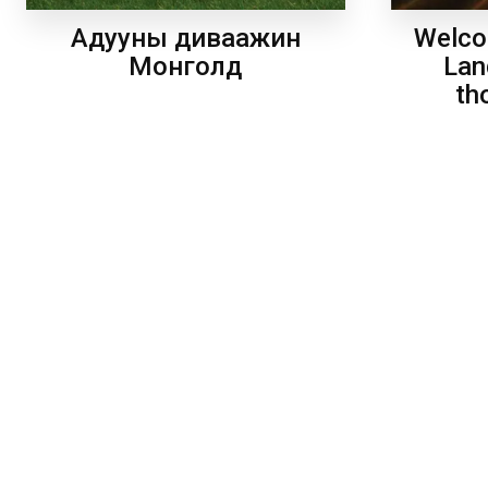
Welco
Адууны диваажин
Lan
Монголд
th