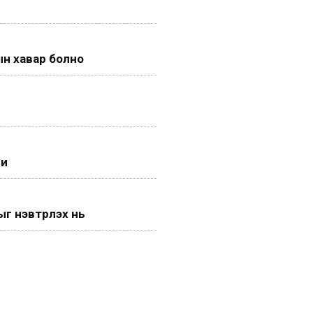
н хавар болно
ги
 нэвтрүүлэх нь