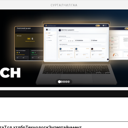
СУРТАЛЧИЛГАА
Сурталчилгаа байршуулах-99971391
та
Төсөл хөтөлбөр
Технологи
Энтертайнмент