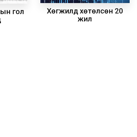
Хөгжилд хөтөлсөн 20
рын гол
жил
д