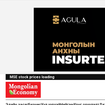
MSE stock prices loading
Эдийн засаг
Бизнес
Уул уурхай
Нийгэм
Хөрөнгө оруулалт
Да