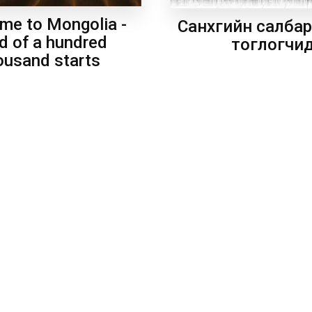
me to Mongolia -
Санхүүгийн салба
d of a hundred
тоглогчи
ousand starts