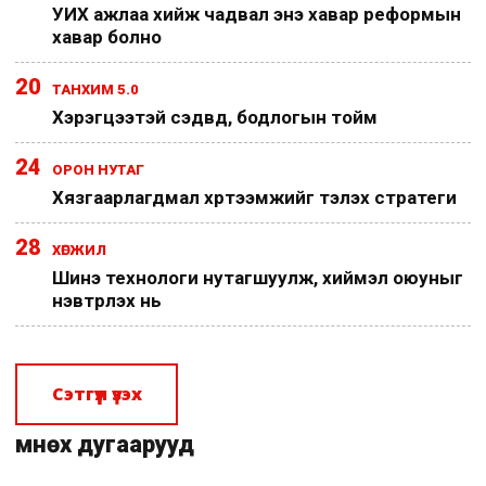
УИХ ажлаа хийж чадвал энэ хавар реформын
хавар болно
20
ТАНХИМ 5.0
Хэрэгцээтэй сэдвүүд, бодлогын тойм
24
ОРОН НУТАГ
Хязгаарлагдмал хүртээмжийг тэлэх стратеги
28
ХӨГЖИЛ
Шинэ технологи нутагшуулж, хиймэл оюуныг
нэвтрүүлэх нь
Сэтгүүл үзэх
Өмнөх дугаарууд