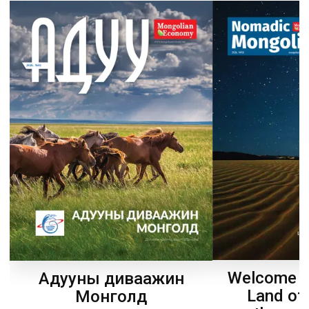
Welcome t
Адууны диваажин
Land of
Монголд