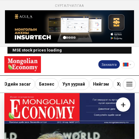
СУРТАЛЧИЛГАА
MSE stock prices loading
Захиалга
Эдийн засаг
Бизнес
Уул уурхай
Нийгэм
Хөрөнгө ору
+