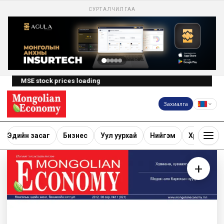
СУРТАЛЧИЛГАА
MSE stock prices loading
Захиалга
Эдийн засаг
Бизнес
Уул уурхай
Нийгэм
Хөрөнгө ору
+