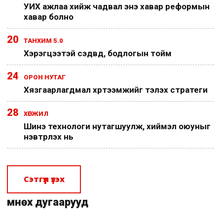
УИХ ажлаа хийж чадвал энэ хавар реформын
хавар болно
20
ТАНХИМ 5.0
Хэрэгцээтэй сэдвүүд, бодлогын тойм
24
ОРОН НУТАГ
Хязгаарлагдмал хүртээмжийг тэлэх стратеги
28
ХӨГЖИЛ
Шинэ технологи нутагшуулж, хиймэл оюуныг
нэвтрүүлэх нь
Сэтгүүл үзэх
Өмнөх дугаарууд