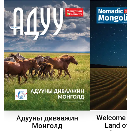
Welcome t
Адууны диваажин
Land of
Монголд