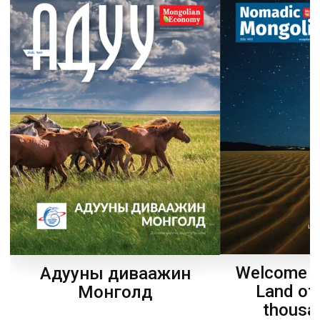
Welcome t
Адууны диваажин
Land of
Монголд
thousa