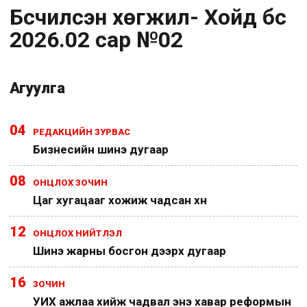
Бүсчилсэн хөгжил- Хойд бүс
2026.02 сар №02
Агуулга
04
РЕДАКЦИЙН ЗУРВАС
Бизнесийн шинэ дугаар
08
ОНЦЛОХ ЗОЧИН
Цаг хугацааг хожиж чадсан хүн
12
ОНЦЛОХ НИЙТЛЭЛ
Шинэ жарны босгон дээрх дугаар
16
ЗОЧИН
УИХ ажлаа хийж чадвал энэ хавар реформын