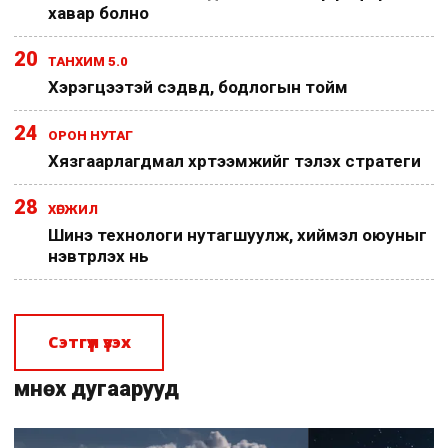
хавар болно
20
ТАНХИМ 5.0
Хэрэгцээтэй сэдвүүд, бодлогын тойм
24
ОРОН НУТАГ
Хязгаарлагдмал хүртээмжийг тэлэх стратеги
28
ХӨГЖИЛ
Шинэ технологи нутагшуулж, хиймэл оюуныг
нэвтрүүлэх нь
Сэтгүүл үзэх
Өмнөх дугаарууд