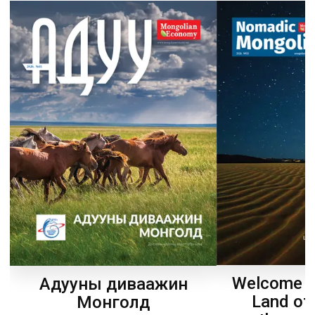
Welcome t
Адууны диваажин
Land of
Монголд