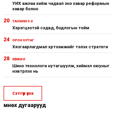
УИХ ажлаа хийж чадвал энэ хавар реформын
хавар болно
20
ТАНХИМ 5.0
Хэрэгцээтэй сэдвүүд, бодлогын тойм
24
ОРОН НУТАГ
Хязгаарлагдмал хүртээмжийг тэлэх стратеги
28
ХӨГЖИЛ
Шинэ технологи нутагшуулж, хиймэл оюуныг
нэвтрүүлэх нь
Сэтгүүл үзэх
Өмнөх дугаарууд