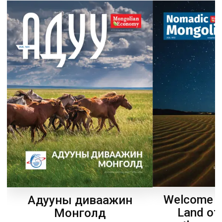
Welcome t
Адууны диваажин
Land of
Монголд