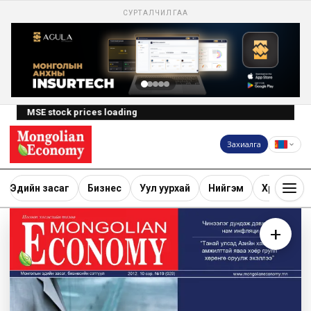
СУРТАЛЧИЛГАА
MSE stock prices loading
Захиалга
Эдийн засаг
Бизнес
Уул уурхай
Нийгэм
Хөрөнгө ору
+