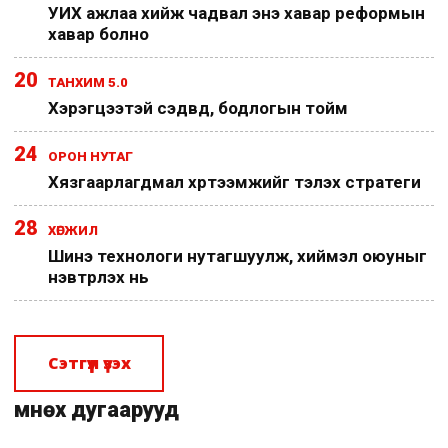
УИХ ажлаа хийж чадвал энэ хавар реформын
хавар болно
20
ТАНХИМ 5.0
Хэрэгцээтэй сэдвүүд, бодлогын тойм
24
ОРОН НУТАГ
Хязгаарлагдмал хүртээмжийг тэлэх стратеги
28
ХӨГЖИЛ
Шинэ технологи нутагшуулж, хиймэл оюуныг
нэвтрүүлэх нь
Сэтгүүл үзэх
Өмнөх дугаарууд