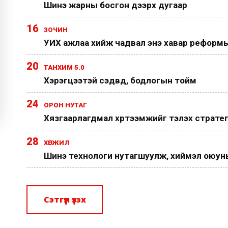
Шинэ жарны босгон дээрх дугаар
16
ЗОЧИН
УИХ ажлаа хийж чадвал энэ хавар реформы
20
ТАНХИМ 5.0
Хэрэгцээтэй сэдвүүд, бодлогын тойм
24
ОРОН НУТАГ
Хязгаарлагдмал хүртээмжийг тэлэх страте
28
ХӨГЖИЛ
Шинэ технологи нутагшуулж, хиймэл оюуныг
Сэтгүүл үзэх