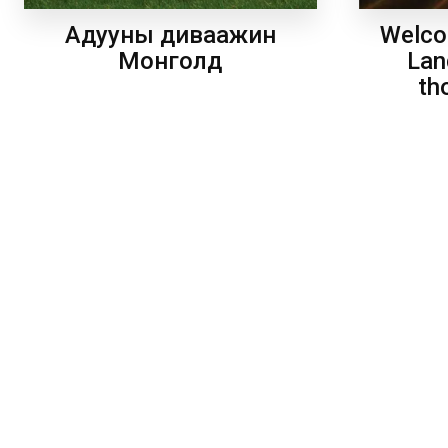
Welco
Адууны диваажин
Lan
Монголд
th