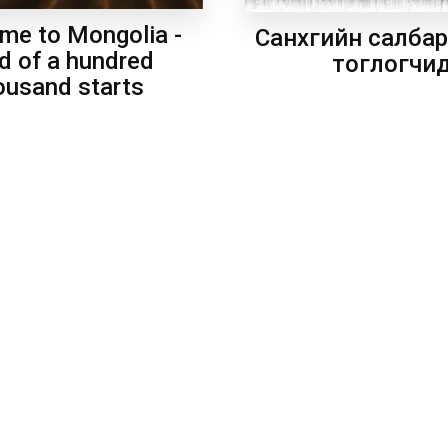
me to Mongolia -
Санхүүгийн салба
d of a hundred
тоглогчи
ousand starts