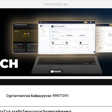
СУРТАЛЧИЛГАА
та
Төсөл хөтөлбөр
Технологи
Энтертайнмент