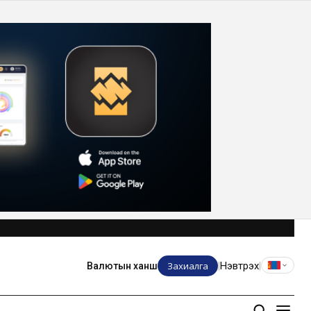
Захиалга
Нэвтрэх
Валютын ханш
|
|