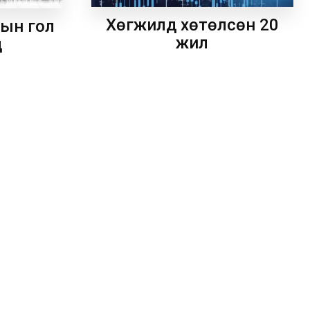
Хөгжилд хөтөлсөн 20
рын гол
жил
д