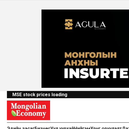
MSE stock prices loading
Эдийн засаг
Бизнес
Уул уурхай
Нийгэм
Хөрөнгө оруулалт
Да