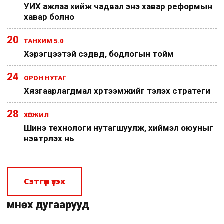
УИХ ажлаа хийж чадвал энэ хавар реформын
хавар болно
20
ТАНХИМ 5.0
Хэрэгцээтэй сэдвүүд, бодлогын тойм
24
ОРОН НУТАГ
Хязгаарлагдмал хүртээмжийг тэлэх стратеги
28
ХӨГЖИЛ
Шинэ технологи нутагшуулж, хиймэл оюуныг
нэвтрүүлэх нь
Сэтгүүл үзэх
Өмнөх дугаарууд