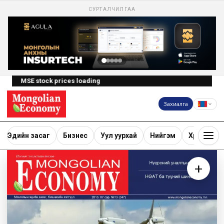
СУРТАЛЧИЛГАА
MSE stock prices loading
Захиалга
Эдийн засаг
Бизнес
Уул уурхай
Нийгэм
Хөрөнгө ору
+