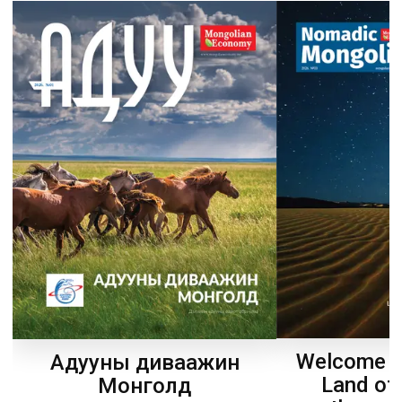
Welcome t
Адууны диваажин
Land of
Монголд