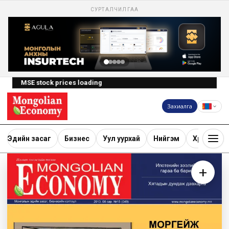
СУРТАЛЧИЛГАА
MSE stock prices loading
Захиалга
Эдийн засаг
Бизнес
Уул уурхай
Нийгэм
Хөрөнгө ору
+