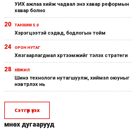
УИХ ажлаа хийж чадвал энэ хавар реформын
хавар болно
20
ТАНХИМ 5.0
Хэрэгцээтэй сэдвүүд, бодлогын тойм
24
ОРОН НУТАГ
Хязгаарлагдмал хүртээмжийг тэлэх стратеги
28
ХӨГЖИЛ
Шинэ технологи нутагшуулж, хиймэл оюуныг
нэвтрүүлэх нь
Сэтгүүл үзэх
Өмнөх дугаарууд