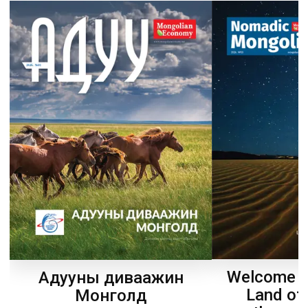
Welcome t
Адууны диваажин
Land of
Монголд