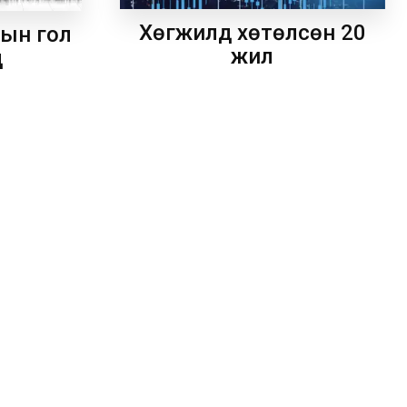
Хөгжилд хөтөлсөн 20
рын гол
жил
д