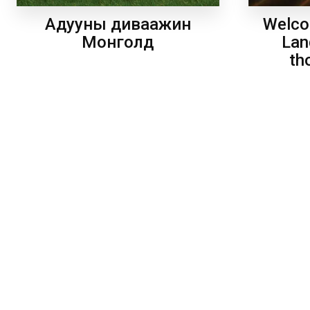
Welco
Адууны диваажин
Lan
Монголд
th