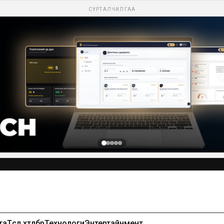
СУРТАЛЧИЛГАА
Сурталчилгаа байршуулах-99971391
та
Төсөл хөтөлбөр
Технологи
Энтертайнмент