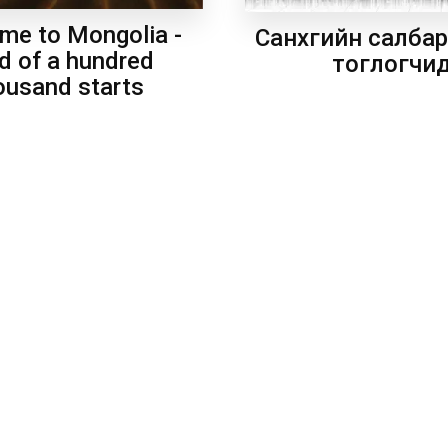
me to Mongolia -
Санхүүгийн салба
d of a hundred
тоглогчи
ousand starts