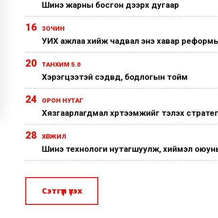
Шинэ жарны босгон дээрх дугаар
16
ЗОЧИН
УИХ ажлаа хийж чадвал энэ хавар реформы
20
ТАНХИМ 5.0
Хэрэгцээтэй сэдвүүд, бодлогын тойм
24
ОРОН НУТАГ
Хязгаарлагдмал хүртээмжийг тэлэх страте
28
ХӨГЖИЛ
Шинэ технологи нутагшуулж, хиймэл оюуныг
Сэтгүүл үзэх