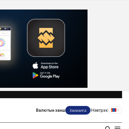
Захиалга
Нэвтрэх
Валютын ханш
|
|