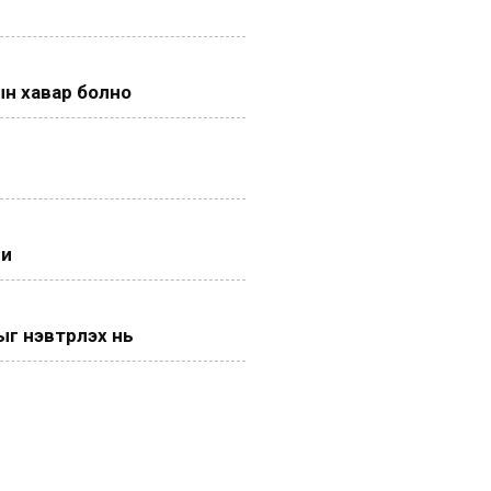
н хавар болно
ги
 нэвтрүүлэх нь