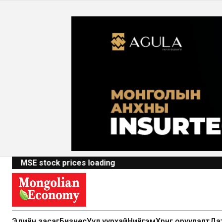
MSE stock prices loading
Эдийн засаг
Бизнес
Уул уурхай
Нийгэм
Хөрөнгө оруулалт
Да