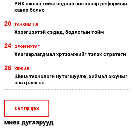
УИХ ажлаа хийж чадвал энэ хавар реформын
хавар болно
20
ТАНХИМ 5.0
Хэрэгцээтэй сэдвүүд, бодлогын тойм
24
ОРОН НУТАГ
Хязгаарлагдмал хүртээмжийг тэлэх стратеги
28
ХӨГЖИЛ
Шинэ технологи нутагшуулж, хиймэл оюуныг
нэвтрүүлэх нь
Сэтгүүл үзэх
Өмнөх дугаарууд