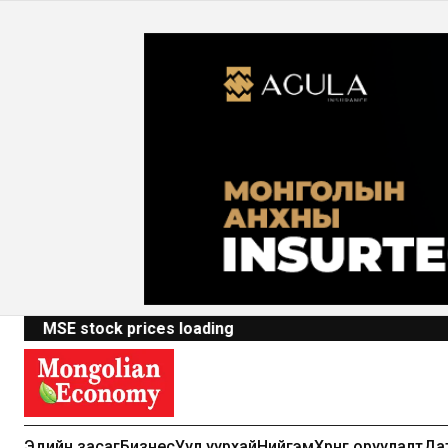
MSE stock prices loading
Эдийн засаг
Бизнес
Уул уурхай
Нийгэм
Хөрөнгө оруулалт
Да