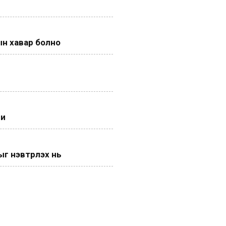
н хавар болно
ги
 нэвтрүүлэх нь