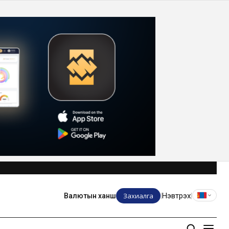
Захиалга
Нэвтрэх
Валютын ханш
|
|