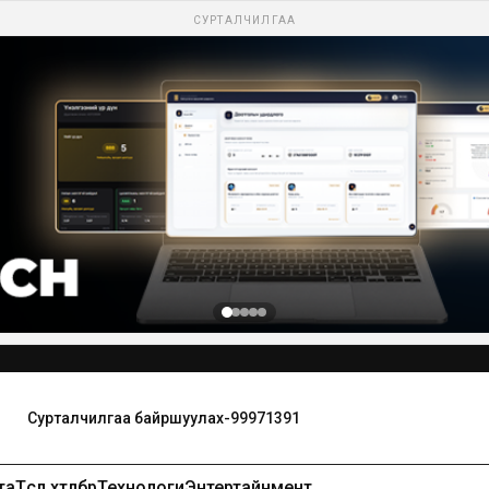
СУРТАЛЧИЛГАА
та
Төсөл хөтөлбөр
Технологи
Энтертайнмент