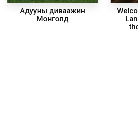
Welco
Адууны диваажин
Lan
Монголд
th