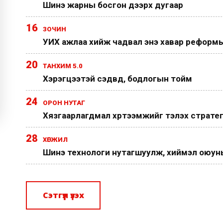
Шинэ жарны босгон дээрх дугаар
16
ЗОЧИН
УИХ ажлаа хийж чадвал энэ хавар реформы
20
ТАНХИМ 5.0
Хэрэгцээтэй сэдвүүд, бодлогын тойм
24
ОРОН НУТАГ
Хязгаарлагдмал хүртээмжийг тэлэх страте
28
ХӨГЖИЛ
Шинэ технологи нутагшуулж, хиймэл оюуныг
Сэтгүүл үзэх