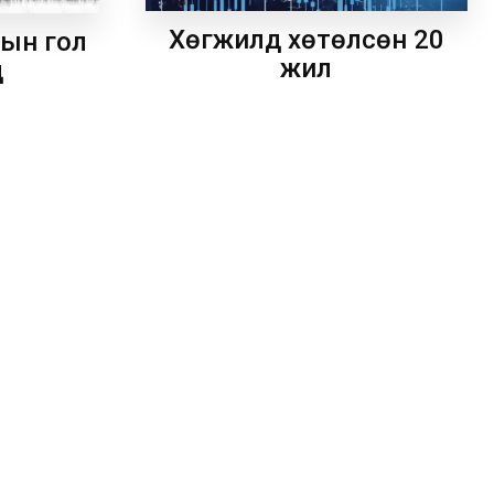
Хөгжилд хөтөлсөн 20
рын гол
жил
д