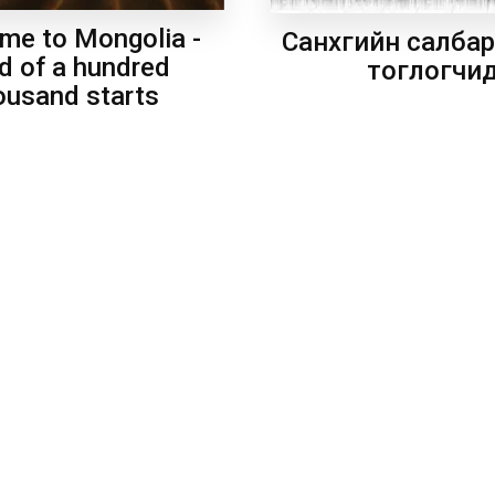
me to Mongolia -
Санхүүгийн салба
d of a hundred
тоглогчи
ousand starts