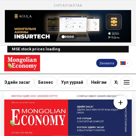
СУРТАЛЧИЛГАА
MSE stock prices loading
Захиалга
Эдийн засаг
Бизнес
Уул уурхай
Нийгэм
Хөрөнгө ору
+