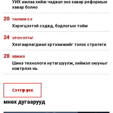
УИХ ажлаа хийж чадвал энэ хавар реформын
хавар болно
20
ТАНХИМ 5.0
Хэрэгцээтэй сэдвүүд, бодлогын тойм
24
ОРОН НУТАГ
Хязгаарлагдмал хүртээмжийг тэлэх стратеги
28
ХӨГЖИЛ
Шинэ технологи нутагшуулж, хиймэл оюуныг
нэвтрүүлэх нь
Сэтгүүл үзэх
Өмнөх дугаарууд