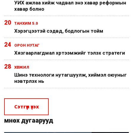
УИХ ажлаа хийж чадвал энэ хавар реформын
хавар болно
20
ТАНХИМ 5.0
Хэрэгцээтэй сэдвүүд, бодлогын тойм
24
ОРОН НУТАГ
Хязгаарлагдмал хүртээмжийг тэлэх стратеги
28
ХӨГЖИЛ
Шинэ технологи нутагшуулж, хиймэл оюуныг
нэвтрүүлэх нь
Сэтгүүл үзэх
Өмнөх дугаарууд