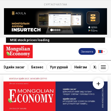
СУРТАЛЧИЛГАА
MSE stock prices loading
Захиалга
Эдийн засаг
Бизнес
Уул уурхай
Нийгэм
Хөрөнгө ору
+