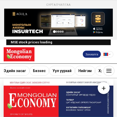
СУРТАЛЧИЛГАА
MSE stock prices loading
Захиалга
Эдийн засаг
Бизнес
Уул уурхай
Нийгэм
Хөрөнгө ору
+