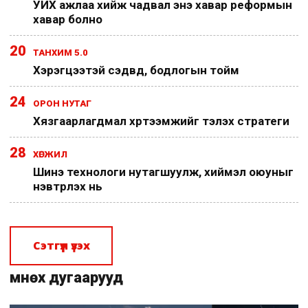
УИХ ажлаа хийж чадвал энэ хавар реформын
хавар болно
20
ТАНХИМ 5.0
Хэрэгцээтэй сэдвүүд, бодлогын тойм
24
ОРОН НУТАГ
Хязгаарлагдмал хүртээмжийг тэлэх стратеги
28
ХӨГЖИЛ
Шинэ технологи нутагшуулж, хиймэл оюуныг
нэвтрүүлэх нь
Сэтгүүл үзэх
Өмнөх дугаарууд