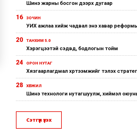
Шинэ жарны босгон дээрх дугаар
16
ЗОЧИН
УИХ ажлаа хийж чадвал энэ хавар реформы
20
ТАНХИМ 5.0
Хэрэгцээтэй сэдвүүд, бодлогын тойм
24
ОРОН НУТАГ
Хязгаарлагдмал хүртээмжийг тэлэх страте
28
ХӨГЖИЛ
Шинэ технологи нутагшуулж, хиймэл оюуныг
Сэтгүүл үзэх