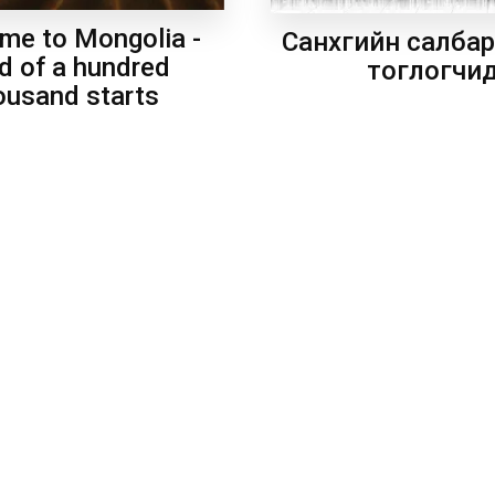
me to Mongolia -
Санхүүгийн салба
d of a hundred
тоглогчи
ousand starts