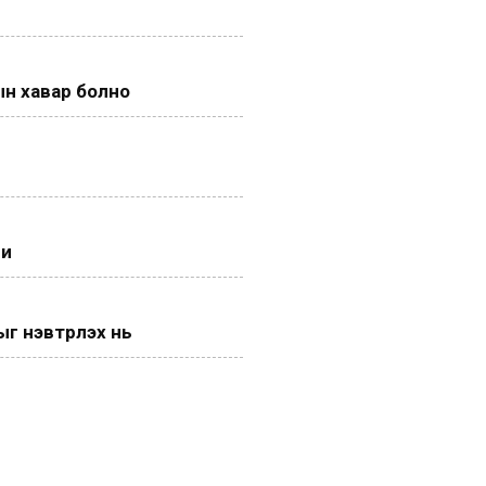
н хавар болно
ги
 нэвтрүүлэх нь