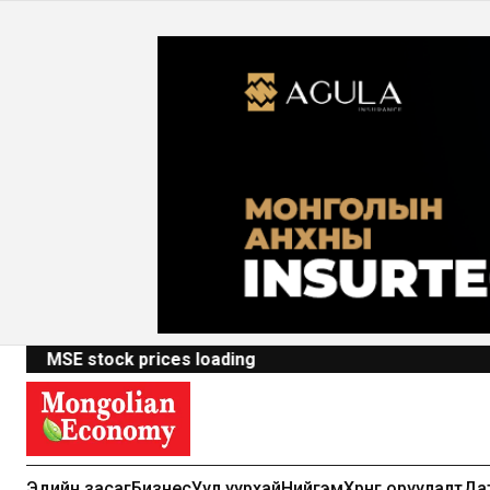
MSE stock prices loading
Эдийн засаг
Бизнес
Уул уурхай
Нийгэм
Хөрөнгө оруулалт
Да