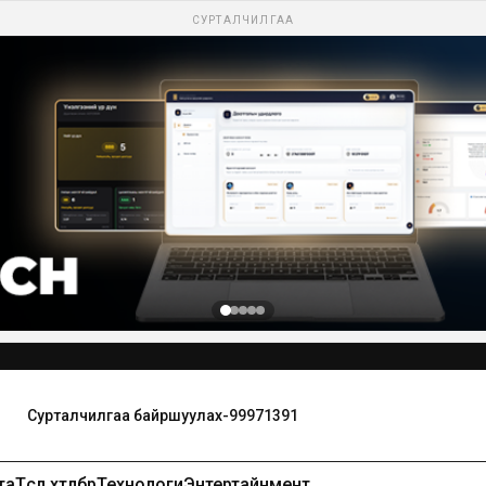
СУРТАЛЧИЛГАА
та
Төсөл хөтөлбөр
Технологи
Энтертайнмент