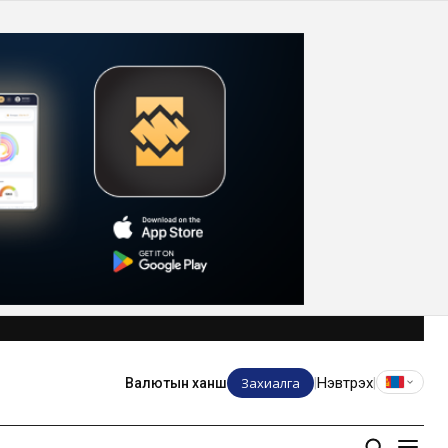
Захиалга
Нэвтрэх
Валютын ханш
|
|