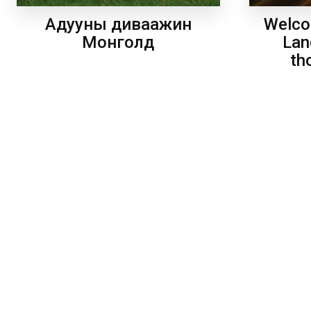
Welco
Адууны диваажин
Lan
Монголд
th