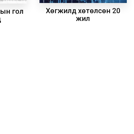
Хөгжилд хөтөлсөн 20
рын гол
жил
д